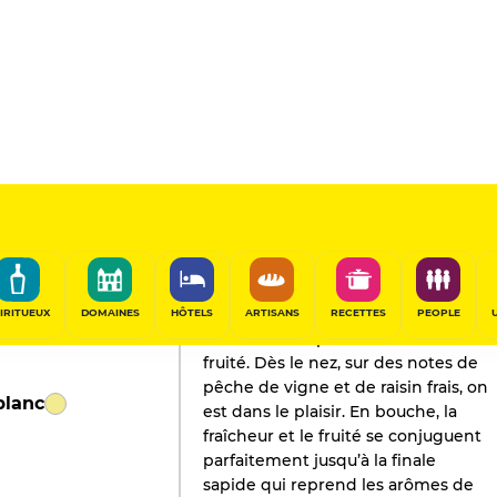
L'AVIS DE GAULT&MILLAU
Champagne
2018
IRITUEUX
DOMAINES
HÔTELS
ARTISANS
RECETTES
PEOPLE
Belle réussite pour cet extra-brut
fruité. Dès le nez, sur des notes de
pêche de vigne et de raisin frais, on
blanc
est dans le plaisir. En bouche, la
fraîcheur et le fruité se conjuguent
parfaitement jusqu’à la finale
sapide qui reprend les arômes de