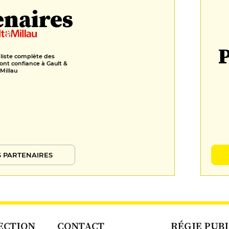
enaires
P
 liste complète des
ont confiance à Gault &
Millau
 PARTENAIRES
ECTION
CONTACT
RÉGIE PUB