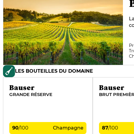
La
co
c
Ri
do
Pr
Tr
Fr
C
co
su
LES BOUTEILLES DU DOMAINE
pa
fû
Bauser
Bauser
GRANDE RÉSERVE
BRUT PREMIÈ
90
/
100
Champagne
87
/
100