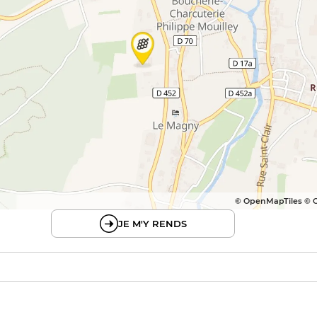
© OpenMapTiles © 
JE M'Y RENDS