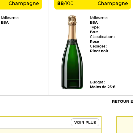
Champagne
88
/
100
Champagne
Millésime :
Millésime :
BSA
BSA
Type :
Brut
Classification :
Rosé
Cépages :
Pinot noir
Budget :
Moins de 25 €
RETOUR 
VOIR PLUS