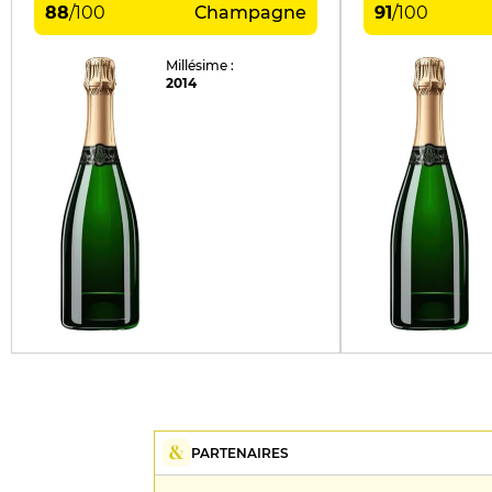
88
/
100
Champagne
91
/
100
Millésime :
2014
PARTENAIRES