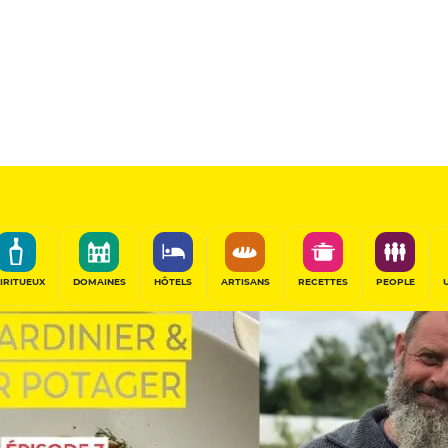
IRITUEUX
DOMAINES
HÔTELS
ARTISANS
RECETTES
PEOPLE