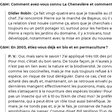
G&M : Comment avez-vous connu La Chenevière et comment 
Didier Robin
: Ça fait vingt-quatre ans que je travaille au 
chef. J’ai rencontré Pierre sur le marché de Bayeux, où i
La relation s’est nouée comme ça, alors que je cherchais de
toujours eu un petit potager ici, surtout pour les herbes
Pierre a repris les jardins du domaine, il y a trois ans, to
développé, notamment avec la mise en place du nouvea
G&M : En 2003, étiez-vous déjà en bio et en permaculture ?
P. V.
: Oui, mais sans le savoir ! J’ai appliqué très tôt des 
Pour moi, c’était du bon sens. De toute façon, je n’aurais
n’est pas en lien avec la nature et la biodiversité. Je conna
comme les coccinelles, mais je me suis toujours refusé à le
espèce, on risque de tout déréguler. Dans ce cas, c’est ce
acheté des œufs et, maintenant, on se retrouve envahi par
dernières mangent effectivement les pucerons, mais, quan
elles s’attaquent à la nourriture des espèces locales ! Pou
pas un insecte qui vit à 10 ou 15 km de chez moi ! Je préf
présente, qui a peut-être un rôle tout aussi bénéfique. Je l
mare, je ne tonds pas et, si je le fais, je conserve de ha
amphibiens de passer. Comme disait Bill Mollison [l’un d