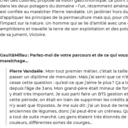
chef des cuisines, propose sa vision gastronomique. Le point
dans les deux potagers du domaine – l’un, récemment aménagé,
est confiée au maraîcher Pierre Vandaële. Un jardinier hors 
d’appliquer les principes de la permaculture mais qui, pour ch
l’impact sur la nature. Un homme qui se lie d’amitié avec une
amphibiens et travaille la terre de son exploitation et des po
de sa jument, Victoire.
Gault&Millau : Parlez-moi de votre parcours et de ce qui vous
maraîchage…
Pierre Vandaële
: Mon tout premier métier, c’était la taill
passer un diplôme de menuisier. Mais j’ai senti que ce n’
cesse cette question : qu’est-ce que j’aime le plus ? Ça a t
depuis l’âge de 3 ans. Mon grand-père était mineur de fond
y était très important. Je suis parti faire un BTS gestion e
cette période, on était en train de supprimer les crédits à
n’y avait que 10 postes. Je me suis dit : j’ai un bout de ter
anciennes de légumes, donc j’ai peut-être un créneau. Qua
a tout de suite marché. Les gens étaient très étonnés de 
couleurs, différentes sortes de courges…