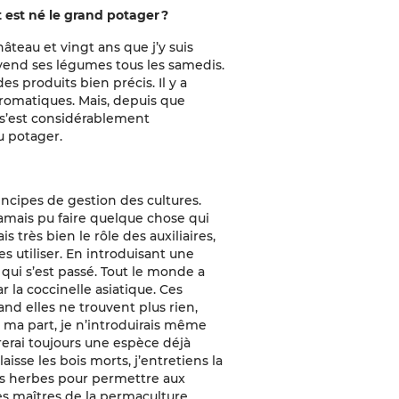
est né le grand potager ?
château et vingt ans que j’y suis
l vend ses légumes tous les samedis.
s produits bien précis. Il y a
 aromatiques. Mais, depuis que
ut s’est considérablement
u potager.
principes de gestion des cultures.
 jamais pu faire quelque chose qui
is très bien le rôle des auxiliaires,
s utiliser. En introduisant une
 qui s’est passé. Tout le monde a
 la coccinelle asiatique. Ces
d elles ne trouvent plus rien,
r ma part, je n’introduirais même
érerai toujours une espèce déjà
aisse les bois morts, j’entretiens la
utes herbes pour permettre aux
es maîtres de la permaculture,