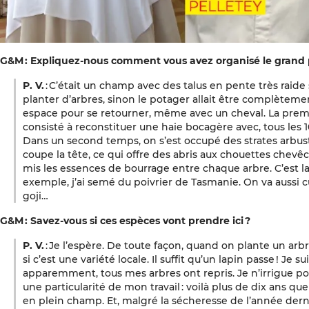
G&M : Expliquez-nous comment vous avez organisé le grand
P. V.
: C’était un champ avec des talus en pente très raide
planter d’arbres, sinon le potager allait être complètement
espace pour se retourner, même avec un cheval. La premi
consisté à reconstituer une haie bocagère avec, tous les 1
Dans un second temps, on s’est occupé des strates arbust
coupe la tête, ce qui offre des abris aux chouettes chevê
mis les essences de bourrage entre chaque arbre. C’est l
exemple, j’ai semé du poivrier de Tasmanie. On va aussi c
goji…
G&M : Savez-vous si ces espèces vont prendre ici ?
P. V.
: Je l’espère. De toute façon, quand on plante un arbr
si c’est une variété locale. Il suffit qu’un lapin passe ! Je 
apparemment, tous mes arbres ont repris. Je n’irrigue po
une particularité de mon travail : voilà plus de dix ans qu
en plein champ. Et, malgré la sécheresse de l’année derniè