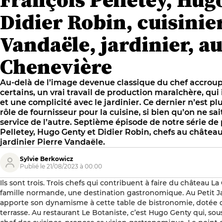
Didier Robin, cuisinie
Vandaële, jardinier, a
Chenevière
Au-delà de l’image devenue classique du chef accroupi 
certains, un vrai travail de production maraîchère, qui
et une complicité avec le jardinier. Ce dernier n’est p
rôle de fournisseur pour la cuisine, si bien qu’on ne sai
service de l’autre. Septième épisode de notre série de 
Pelletey, Hugo Genty et Didier Robin, chefs au château
jardinier Pierre Vandaële.
Sylvie Berkowicz
Publié le 21/08/2023 à 00:00
Ils sont trois. Trois chefs qui contribuent à faire du château 
famille normande, une destination gastronomique. Au Petit Jar
apporte son dynamisme à cette table de bistronomie, dotée
terrasse. Au restaurant Le Botaniste, c’est Hugo Genty qui, sou