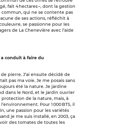
 commun de ces offres se retrouve
 fait 4 hectares –, dont la gestion
du commun, qui ne se contente pas
acune de ses actions, réfléchit à
 couleuvre, se passionne pour les
tagers de La Chenevière avec l’aide
 a conduit à faire du
e de pierre. J’ai ensuite décidé de
était pas ma voie. Je me posais sans
oujours été la nature. Je jardine
 dans le Nord, et le jardin ouvrier
t protection de la nature, mais, à
 l’environnement. Pour 1 000 BTS, il
rain, une passion pour les variétés
nd je me suis installé, en 2003, ça
voir des tomates de toutes les