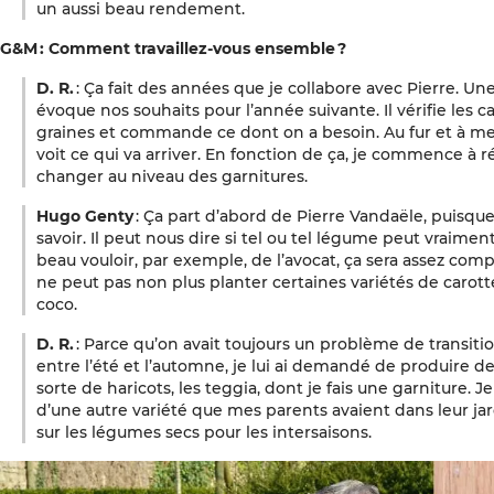
un aussi beau rendement.
G&M : Comment travaillez-vous ensemble ?
D. R.
: Ça fait des années que je collabore avec Pierre. Une
évoque nos souhaits pour l’année suivante. Il vérifie les ca
graines et commande ce dont on a besoin. Au fur et à m
voit ce qui va arriver. En fonction de ça, je commence à réf
changer au niveau des garnitures.
Hugo Genty
: Ça part d’abord de Pierre Vandaële, puisque 
savoir. Il peut nous dire si tel ou tel légume peut vraim
beau vouloir, par exemple, de l’avocat, ça sera assez compl
ne peut pas non plus planter certaines variétés de carotte
coco.
D. R.
: Parce qu’on avait toujours un problème de transitio
entre l’été et l’automne, je lui ai demandé de produire de
sorte de haricots, les teggia, dont je fais une garniture. J
d’une autre variété que mes parents avaient dans leur jar
sur les légumes secs pour les intersaisons.