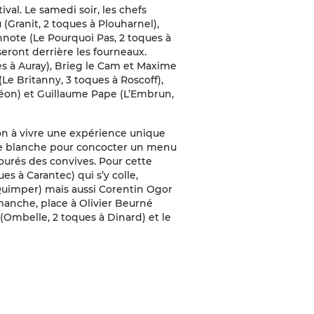
val. Le samedi soir, les chefs
(Granit, 2 toques à Plouharnel),
nnote (Le Pourquoi Pas, 2 toques à
ront derrière les fourneaux.
s à Auray), Brieg le Cam et Maxime
 (Le Britanny, 3 toques à Roscoff),
Léon) et Guillaume Pape (L’Embrun,
on à vivre une expérience unique
arte blanche pour concocter un menu
ourés des convives. Pour cette
es à Carantec) qui s’y colle,
 Quimper) mais aussi Corentin Ogor
manche, place à Olivier Beurné
 (Ombelle, 2 toques à Dinard) et le