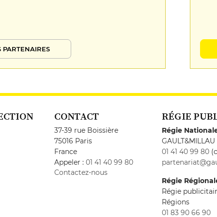
 PARTENAIRES
ECTION
CONTACT
RÉGIE PUB
37-39 rue Boissière
Régie National
75016 Paris
GAULT&MILLAU
France
01 41 40 99 80
(c
Appeler :
01 41 40 99 80
partenariat@gau
Contactez-nous
Régie Régional
Régie publicita
Régions
01 83 90 66 90