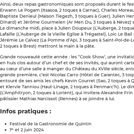
Ainsi, deux repas gastronomiques sont proposés durant le festi
Erwann Le Pogam (Itsasoa, 2 toques à Carnac), Charles Moreau 
Baptiste Denieul (Maison Tiegezh, 3 toques à Guer), Julien He
Dinard) et Jérôme Gourmelen (Ar Men Du, 3 toques à Névez) se
Le dimanche midi, place à Julien Doupeux (L’Auberge, 2 toque
Lafaille (L’Auberge de la Vieille Eglise à Trégastel), Loïc Le Bail
Jérémie Le Calvez (La Pomme d’Api, 3 toques à Saint-Pol-de-
2 toques à Brest) mettront la main à la pâte.
Grande nouveauté cette année : les “Cook Show’, une invitati
en huis clos autour d’un chef et de ses invités, qui auront c
au cœur d’une salle à manger du Château du XVIIIe siècle, ent
grande première, c’est Nicolas Carro (Hôtel de Carantec, 3 toqu
entouré de ses amis les chefs Kevin Gourret (Sao, 2 toques à
et Klervie Tanniou (Haut-Linage, 2 toques à Penmarc’h). Le di
(L’Amphitryon, 2 toques à Lorient), qui invitera Alexandre Frin
pâtissier Mathias Narcissot (Rennes) à se joindre à lui.
Infos pratiques :
Festival de la Gastronomie de Quintin
1ᵉʳ et 2 juin 2024