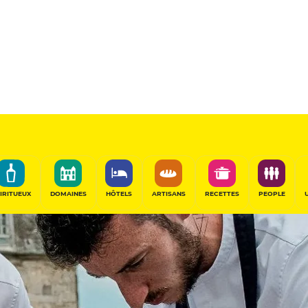
IRITUEUX
DOMAINES
HÔTELS
ARTISANS
RECETTES
PEOPLE