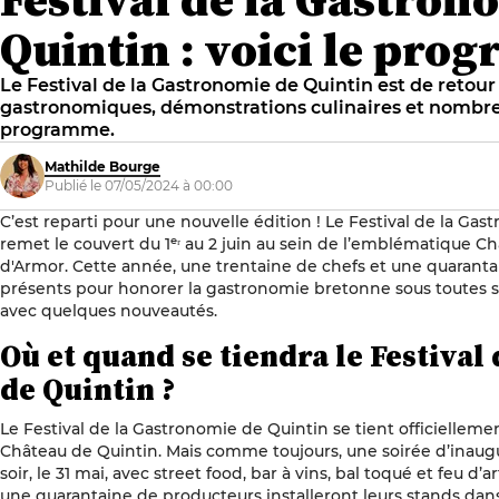
Quintin : voici le pr
Le Festival de la Gastronomie de Quintin est de retour l
gastronomiques, démonstrations culinaires et nombr
programme.
Mathilde Bourge
Publié le 07/05/2024 à 00:00
C’est reparti pour une nouvelle édition ! Le Festival de la Gast
remet le couvert du 1ᵉʳ au 2 juin au sein de l’emblématique Ch
d'Armor. Cette année, une trentaine de chefs et une quarant
présents pour honorer la gastronomie bretonne sous toutes s
avec quelques nouveautés.
Où et quand se tiendra le Festival
de Quintin ?
Le Festival de la Gastronomie de Quintin se tient officiellement
Château de Quintin. Mais comme toujours, une soirée d’inaugu
soir, le 31 mai, avec street food, bar à vins, bal toqué et feu d’
une quarantaine de producteurs installeront leurs stands dans 