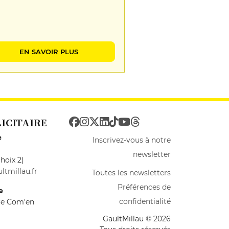
EN SAVOIR PLUS
LICITAIRE
e
Inscrivez-vous à notre
newsletter
hoix 2)
ltmillau.fr
Toutes les newsletters
Préférences de
e
confidentialité
ire Com'en
GaultMillau © 2026