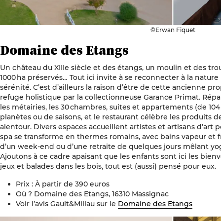
©Erwan Fiquet
Domaine des Etangs
Un château du XIIIe siècle et des étangs, un moulin et des tr
1000 ha préservés… Tout ici invite à se reconnecter à la nature
sérénité. C’est d’ailleurs la raison d’être de cette ancienne pr
refuge holistique par la collectionneuse Garance Primat. Répar
les métairies, les 30 chambres, suites et appartements (de 10
planètes ou de saisons, et le restaurant célèbre les produits 
alentour. Divers espaces accueillent artistes et artisans d’art 
spa se transforme en thermes romains, avec bains vapeur et fr
d’un week-end ou d’une retraite de quelques jours mêlant yog
Ajoutons à ce cadre apaisant que les enfants sont ici les bien
jeux et balades dans les bois, tout est (aussi) pensé pour eux.
Prix : À partir de 390 euros
Où ? Domaine des Etangs, 16310 Massignac
Voir l’avis Gault&Millau sur le
Domaine des Etangs