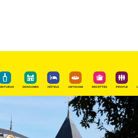
IRITUEUX
DOMAINES
HÔTELS
ARTISANS
RECETTES
PEOPLE