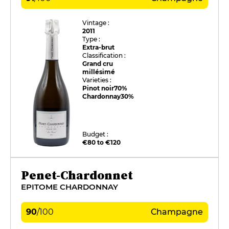
Vintage :
2011
Type :
Extra-brut
Classification :
Grand cru
millésimé
Varieties :
Pinot noir
70%
Chardonnay
30%
Budget :
€80 to €120
Penet-Chardonnet
EPITOME CHARDONNAY
90
/
100
Champagne