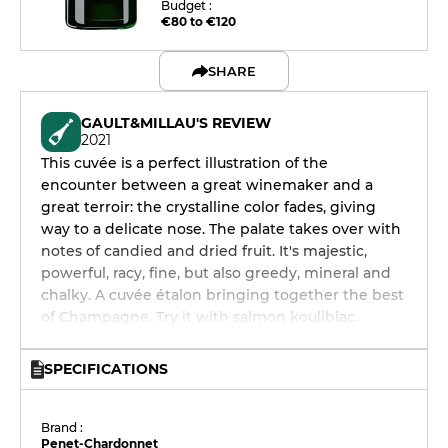
Budget :
€80 to €120
SHARE
GAULT&MILLAU'S REVIEW
2021
This cuvée is a perfect illustration of the
encounter between a great winemaker and a
great terroir: the crystalline color fades, giving
way to a delicate nose. The palate takes over with
notes of candied and dried fruit. It's majestic,
powerful, racy, fine, but also greedy, mineral and
chalky. A cuvée étalon bringing together the best
of Champagne. Try it with salmon koulibiac.
SPECIFICATIONS
Brand :
Penet-Chardonnet