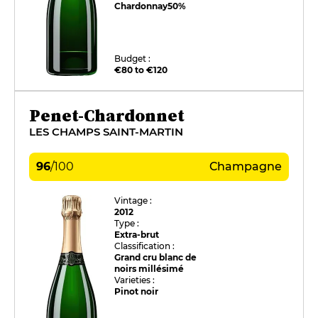
Chardonnay
50%
Budget :
€80 to €120
Penet-Chardonnet
LES CHAMPS SAINT-MARTIN
96
/
100
Champagne
Vintage :
2012
Type :
Extra-brut
Classification :
Grand cru blanc de
noirs millésimé
Varieties :
Pinot noir