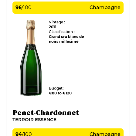
96
/
100
Champagne
Vintage :
2011
Classification :
Grand cru blanc de
noirs millésimé
Budget :
€80 to €120
Penet-Chardonnet
TERROIR ESSENCE
94
/
100
Champagne