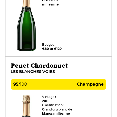
Grand cru
millésimé
Budget :
€80 to €120
Penet-Chardonnet
LES BLANCHES VOIES
95
/
100
Champagne
Vintage :
2011
Classification :
Grand cru blanc de
blancs millésimé