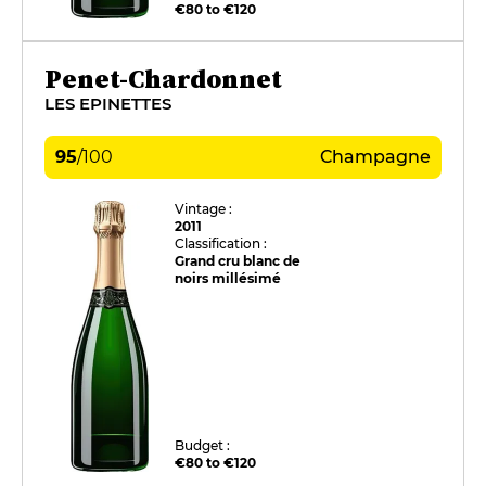
€80 to €120
Penet-Chardonnet
LES EPINETTES
95
/
100
Champagne
Vintage :
2011
Classification :
Grand cru blanc de
noirs millésimé
Budget :
€80 to €120