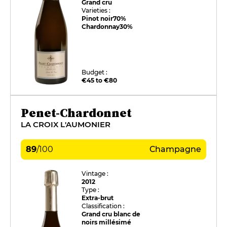
Grand cru
Varieties :
Pinot noir
70%
Chardonnay
30%
Budget :
€45 to €80
Penet-Chardonnet
LA CROIX L'AUMONIER
89
/
100
Champagne
Vintage :
2012
Type :
Extra-brut
Classification :
Grand cru blanc de
noirs millésimé