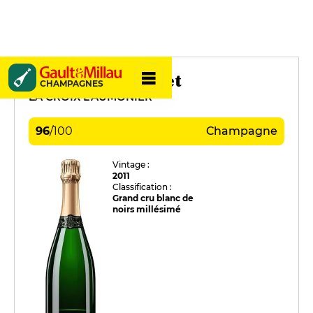
Penet-Chardonnet
CHAMPAGNES
LA CROIX L'AUMONIER
96
/
100
Champagne
Vintage :
2011
Classification :
Grand cru blanc de
noirs millésimé