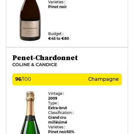
Varieties :
Pinot noir
Budget :
€45 to €80
Penet-Chardonnet
COLINE & CANDICE
96
/
100
Champagne
Vintage :
2009
Type :
Extra-brut
Classification :
Grand cru
millésimé
Varieties :
Pinot noir
50%