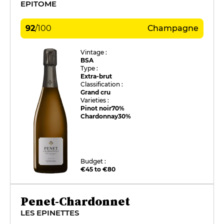
EPITOME
92
/
100
Champagne
Vintage :
BSA
Type :
Extra-brut
Classification :
Grand cru
Varieties :
Pinot noir
70%
Chardonnay
30%
Budget :
€45 to €80
Penet-Chardonnet
LES EPINETTES