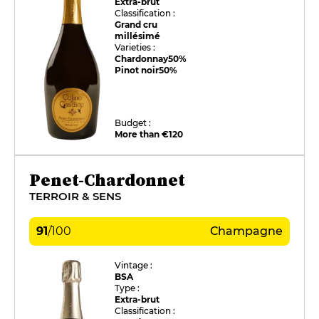
Extra-brut
Classification :
Grand cru
millésimé
Varieties :
Chardonnay
50%
Pinot noir
50%
Budget :
More than €120
Penet-Chardonnet
TERROIR & SENS
91
/
100
Champagne
Vintage :
BSA
Type :
Extra-brut
Classification :