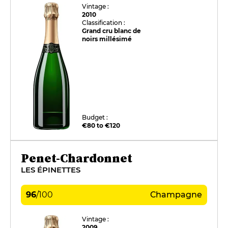
Vintage :
2010
Classification :
Grand cru blanc de
noirs millésimé
Budget :
€80 to €120
Penet-Chardonnet
LES ÉPINETTES
96
/
100
Champagne
Vintage :
2009