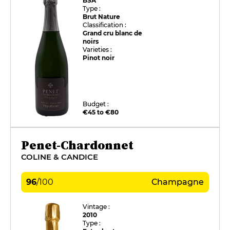
BSA
Type :
Brut Nature
Classification :
Grand cru blanc de
noirs
Varieties :
Pinot noir
Budget :
€45 to €80
Penet-Chardonnet
COLINE & CANDICE
96
/
100
Champagne
Vintage :
2010
Type :