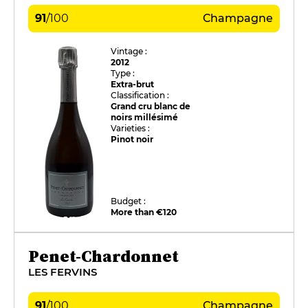
91
/
100
Champagne
Vintage :
2012
Type :
Extra-brut
Classification :
Grand cru blanc de
noirs millésimé
Varieties :
Pinot noir
Budget :
More than €120
Penet-Chardonnet
LES FERVINS
91
/
100
Champagne