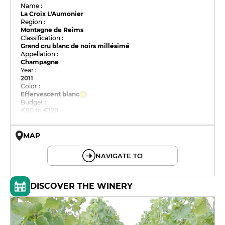
Name :
La Croix L'Aumonier
Region :
Montagne de Reims
Classification :
Grand cru blanc de noirs millésimé
Appellation :
Champagne
Year :
2011
Color :
Effervescent blanc
Budget :
€80 to €120
MAP
© OpenMapTiles © OpenStreetMap
NAVIGATE TO
DISCOVER THE WINERY