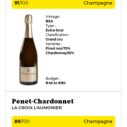
91
/
100
Champagne
Vintage :
BSA
Type :
Extra-brut
Classification :
Grand cru
Varieties :
Pinot noir
70%
Chardonnay
30%
Budget :
€45 to €80
Penet-Chardonnet
LA CROIX L'AUMONIER
89
/
100
Champagne