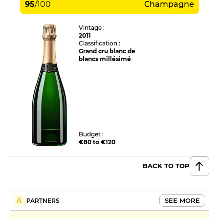
95
/
100
Champagne
Vintage :
2011
Classification :
Grand cru blanc de
blancs millésimé
Budget :
€80 to €120
BACK TO TOP
SEE MORE
PARTNERS