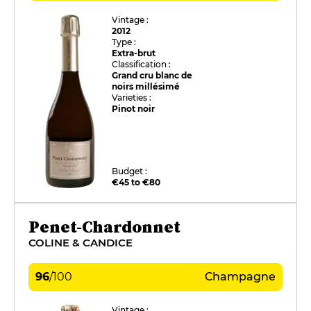
Vintage :
2012
Type :
Extra-brut
Classification :
Grand cru blanc de
noirs millésimé
Varieties :
Pinot noir
Budget :
€45 to €80
Penet-Chardonnet
COLINE & CANDICE
96
/
100
Champagne
Vintage :