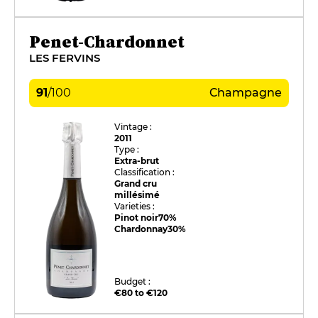
Penet-Chardonnet
LES FERVINS
91
/
100
Champagne
Vintage :
2011
Type :
Extra-brut
Classification :
Grand cru
millésimé
Varieties :
Pinot noir
70%
Chardonnay
30%
Budget :
€80 to €120