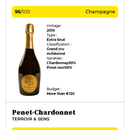
96
/
100
Champagne
Vintage :
2010
Type :
Extra-brut
Classification :
Grand cru
millésimé
Varieties :
Chardonnay
50%
Pinot noir
50%
Budget :
More than €120
Penet-Chardonnet
TERROIR & SENS