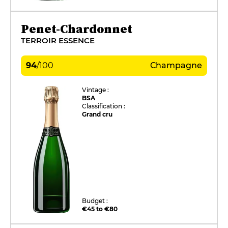
Penet-Chardonnet
TERROIR ESSENCE
94
/
100
Champagne
Vintage :
BSA
Classification :
Grand cru
Budget :
€45 to €80