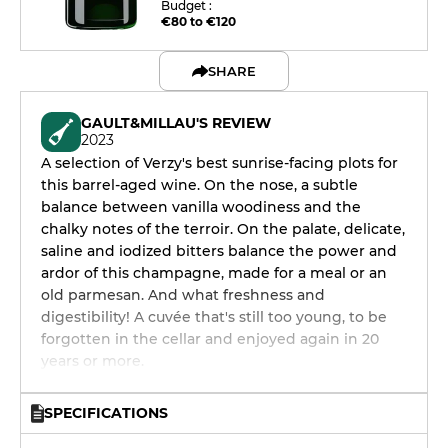
Budget :
€80 to €120
SHARE
GAULT&MILLAU'S REVIEW
2023
A selection of Verzy's best sunrise-facing plots for
this barrel-aged wine. On the nose, a subtle
balance between vanilla woodiness and the
chalky notes of the terroir. On the palate, delicate,
saline and iodized bitters balance the power and
ardor of this champagne, made for a meal or an
old parmesan. And what freshness and
digestibility! A cuvée that's still too young, to be
forgotten in the cellar and enjoyed again in 20
years or more.
SPECIFICATIONS