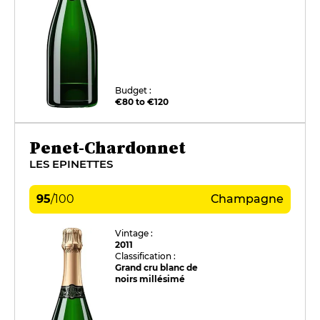
Budget :
€80 to €120
Penet-Chardonnet
LES EPINETTES
95
/
100
Champagne
Vintage :
2011
Classification :
Grand cru blanc de
noirs millésimé