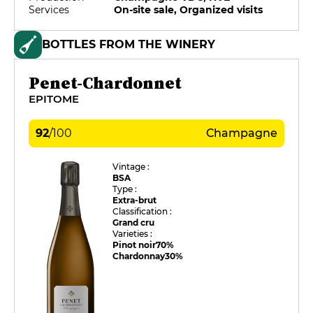
Services
On-site sale, Organized visits
BOTTLES FROM THE WINERY
Penet-Chardonnet
EPITOME
92
/
100
Champagne
Vintage :
BSA
Type :
Extra-brut
Classification :
Grand cru
Varieties :
Pinot noir
70%
Chardonnay
30%