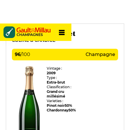
Penet-Chardonnet
CHAMPAGNES
COLINE & CANDICE
96
/
100
Champagne
Vintage :
2009
Type :
Extra-brut
Classification :
Grand cru
millésimé
Varieties :
Pinot noir
50%
Chardonnay
50%