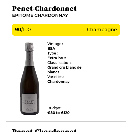
Penet-Chardonnet
EPITOME CHARDONNAY
90
/
100
Champagne
Vintage :
BSA
Type :
Extra-brut
Classification :
Grand cru blanc de
blancs
Varieties :
Chardonnay
Budget :
€80 to €120
Penet-Chardonnet