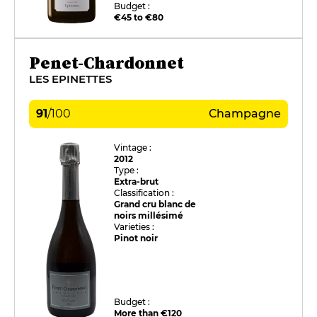
Budget :
€45 to €80
Penet-Chardonnet
LES EPINETTES
91
/
100
Champagne
Vintage :
2012
Type :
Extra-brut
Classification :
Grand cru blanc de
noirs millésimé
Varieties :
Pinot noir
Budget :
More than €120