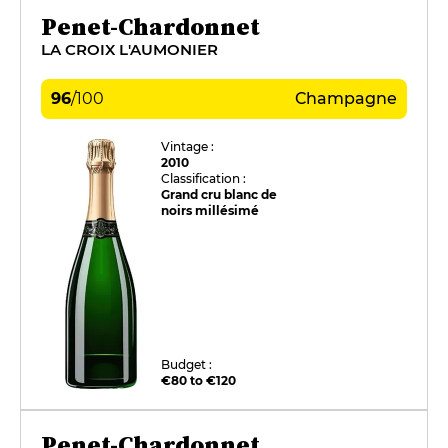
Penet-Chardonnet
LA CROIX L'AUMONIER
96
/
100
Champagne
Vintage :
2010
Classification :
Grand cru blanc de
noirs millésimé
Budget :
€80 to €120
Penet-Chardonnet