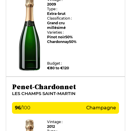
2009
Type :
Extra-brut
Classification :
Grand cru
millésimé
Varieties :
Pinot noir
50%
Chardonnay
50%
Budget :
€80 to €120
Penet-Chardonnet
LES CHAMPS SAINT-MARTIN
96
/
100
Champagne
Vintage :
2012