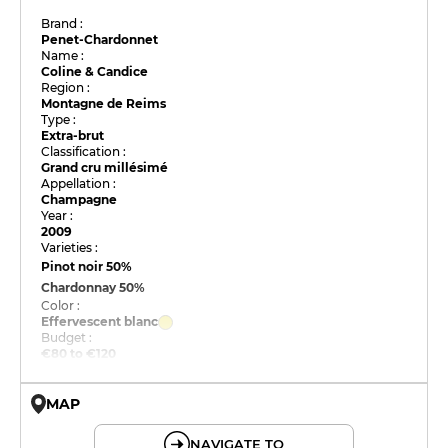
Brand :
Penet-Chardonnet
Name :
Coline & Candice
Region :
Montagne de Reims
Type :
Extra-brut
Classification :
Grand cru millésimé
Appellation :
Champagne
Year :
2009
Varieties :
Pinot noir
50%
Chardonnay
50%
Color :
Effervescent blanc
Budget :
€80 to €120
MAP
© OpenMapTiles © OpenStreetMap
NAVIGATE TO