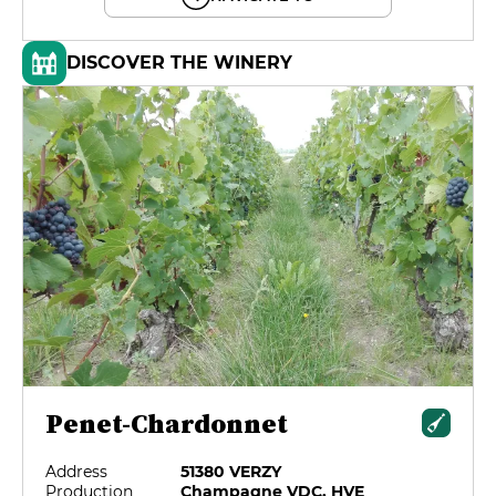
DISCOVER THE WINERY
Penet-Chardonnet
Address
51380 VERZY
Production
Champagne VDC, HVE