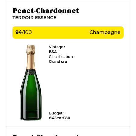
Penet-Chardonnet
TERROIR ESSENCE
94
/
100
Champagne
Vintage :
BSA
Classification :
Grand cru
Budget :
€45 to €80