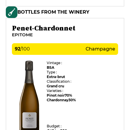
BOTTLES FROM THE WINERY
Penet-Chardonnet
EPITOME
92
/
100
Champagne
Vintage :
BSA
Type :
Extra-brut
Classification :
Grand cru
Varieties :
Pinot noir
70%
Chardonnay
30%
Budget :