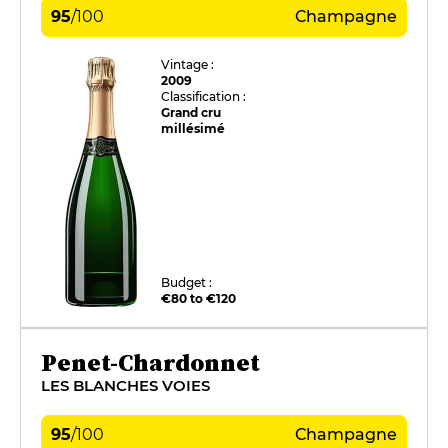
95
/
100
Champagne
Vintage :
2009
Classification :
Grand cru
millésimé
Budget :
€80 to €120
Penet-Chardonnet
LES BLANCHES VOIES
95
/
100
Champagne