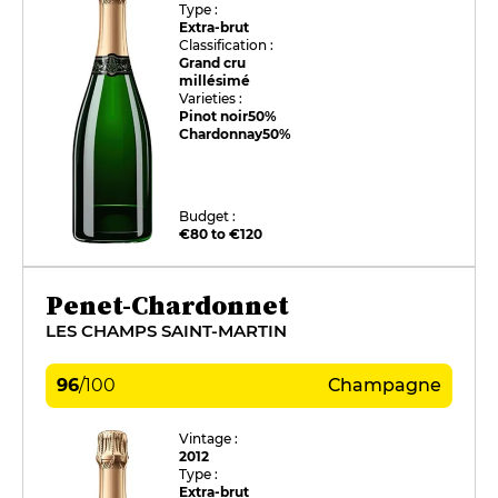
Type :
Extra-brut
Classification :
Grand cru
millésimé
Varieties :
Pinot noir
50%
Chardonnay
50%
Budget :
€80 to €120
Penet-Chardonnet
LES CHAMPS SAINT-MARTIN
96
/
100
Champagne
Vintage :
2012
Type :
Extra-brut