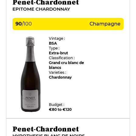
Penet-Chardonnet
EPITOME CHARDONNAY
90
/
100
Champagne
Vintage :
BSA
Type :
Extra-brut
Classification :
Grand cru blanc de
blancs
Varieties :
Chardonnay
Budget :
€80 to €120
Penet-Chardonnet
HYPOTHESIS BLANC DE NOIRS