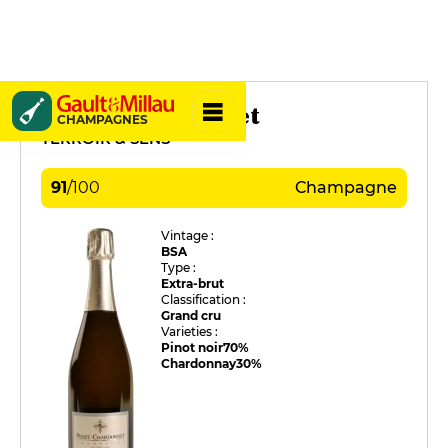
Penet-Chardonnet
CHAMPAGNES
TERROIR & SENS
91
/
100
Champagne
Vintage :
BSA
Type :
Extra-brut
Classification :
Grand cru
Varieties :
Pinot noir
70%
Chardonnay
30%