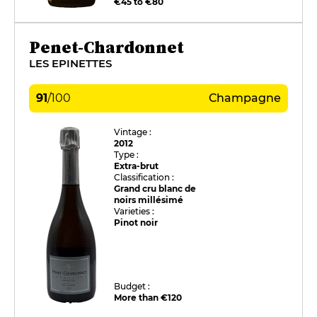
€45 to €80
Penet-Chardonnet
LES EPINETTES
91
/
100
Champagne
Vintage :
2012
Type :
Extra-brut
Classification :
Grand cru blanc de
noirs millésimé
Varieties :
Pinot noir
Budget :
More than €120