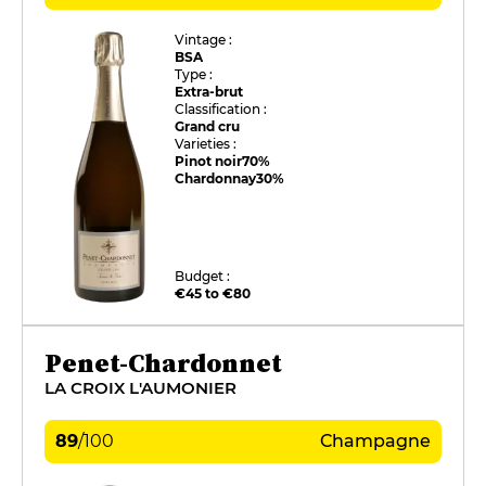
Vintage :
BSA
Type :
Extra-brut
Classification :
Grand cru
Varieties :
Pinot noir
70%
Chardonnay
30%
Budget :
€45 to €80
Penet-Chardonnet
LA CROIX L'AUMONIER
89
/
100
Champagne