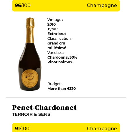
96
/
100
Champagne
Vintage :
2010
Type :
Extra-brut
Classification :
Grand cru
millésimé
Varieties :
Chardonnay
50%
Pinot noir
50%
Budget :
More than €120
Penet-Chardonnet
TERROIR & SENS
91
/
100
Champagne