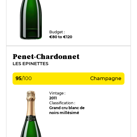
Budget :
€80 to €120
Penet-Chardonnet
LES EPINETTES
95
/
100
Champagne
Vintage :
2011
Classification :
Grand cru blanc de
noirs millésimé