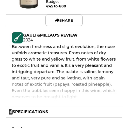
Budget :
€45 to €80
SHARE
GAULT&MILLAU'S REVIEW
2024
Between freshness and slight evolution, the nose
unfolds aromatic treasures. From notes of dry
grass to white and yellow fruit, from white flowers
to exotic fruit and vanilla. It's a very pleasant and
intriguing departure. The palate is saline, lemony
and taut, very pure and salivating, with again
notes of exotic fruit (papaya, roasted pineapple).
Even the bubbles seem happy in this wine, which
deserves to be brought to light.
SPECIFICATIONS