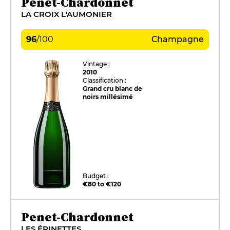
Penet-Chardonnet
LA CROIX L'AUMONIER
96
/
100
Champagne
Vintage :
2010
Classification :
Grand cru blanc de
noirs millésimé
Budget :
€80 to €120
Penet-Chardonnet
LES ÉPINETTES