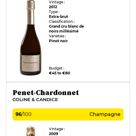
Vintage :
2012
Type :
Extra-brut
Classification :
Grand cru blanc de
noirs millésimé
Varieties :
Pinot noir
Budget :
€45 to €80
Penet-Chardonnet
COLINE & CANDICE
96
/
100
Champagne
Vintage :
2009