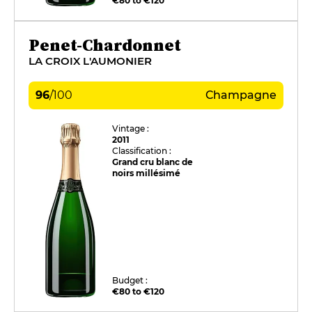
€80 to €120
Penet-Chardonnet
LA CROIX L'AUMONIER
96
/
100
Champagne
Vintage :
2011
Classification :
Grand cru blanc de
noirs millésimé
Budget :
€80 to €120