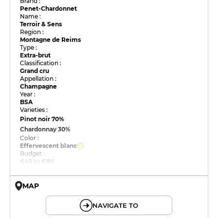
Brand :
Penet-Chardonnet
Name :
Terroir & Sens
Region :
Montagne de Reims
Type :
Extra-brut
Classification :
Grand cru
Appellation :
Champagne
Year :
BSA
Varieties :
Pinot noir
70%
Chardonnay
30%
Color :
Effervescent blanc
Budget :
€45 to €80
MAP
© OpenMapTiles © OpenStreetMap
NAVIGATE TO