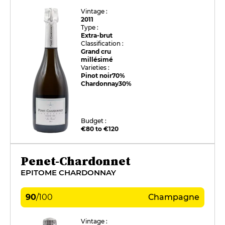
Vintage :
2011
Type :
Extra-brut
Classification :
Grand cru
millésimé
Varieties :
Pinot noir
70%
Chardonnay
30%
Budget :
€80 to €120
Penet-Chardonnet
EPITOME CHARDONNAY
90
/
100
Champagne
Vintage :