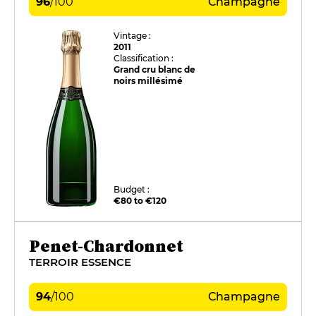
96
/
100
Champagne
Vintage :
2011
Classification :
Grand cru blanc de
noirs millésimé
Budget :
€80 to €120
Penet-Chardonnet
TERROIR ESSENCE
94
/
100
Champagne