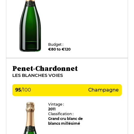
Budget :
€80 to €120
Penet-Chardonnet
LES BLANCHES VOIES
95
/
100
Champagne
Vintage :
2011
Classification :
Grand cru blanc de
blancs millésimé