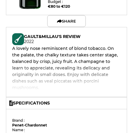
Budget :
€80 to €120
SHARE
GAULT&MILLAU'S REVIEW
2022
A lovely nose reminiscent of blond tobacco. On
the palate, the chalky texture takes center stage,
balanced by crisp, juicy fruit. A champagne to
learn to appreciate, revealing its delicacy and
originality in small doses. Enjoy with delicate
dishes such as veal piccatas with porcini
mushrooms.
SPECIFICATIONS
Brand :
Penet-Chardonnet
Name :