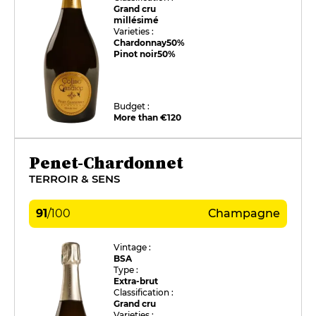
Grand cru
millésimé
Varieties :
Chardonnay
50%
Pinot noir
50%
Budget :
More than €120
Penet-Chardonnet
TERROIR & SENS
91
/
100
Champagne
Vintage :
BSA
Type :
Extra-brut
Classification :
Grand cru
Varieties :