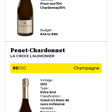
Pinot noir
70%
Chardonnay
30%
Budget :
€45 to €80
Penet-Chardonnet
LA CROIX L'AUMONIER
89
/
100
Champagne
Vintage :
2012
Type :
Extra-brut
Classification :
Grand cru blanc de
noirs millésimé
Varieties :