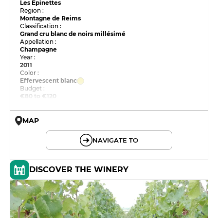
Les Epinettes
Region :
Montagne de Reims
Classification :
Grand cru blanc de noirs millésimé
Appellation :
Champagne
Year :
2011
Color :
Effervescent blanc
Budget :
€80 to €120
MAP
© OpenMapTiles © OpenStreetMap
NAVIGATE TO
DISCOVER THE WINERY