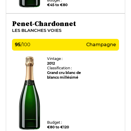
Budget :
€45 to €80
Penet-Chardonnet
LES BLANCHES VOIES
95
/
100
Champagne
Vintage :
2012
Classification :
Grand cru blanc de
blancs millésimé
Budget :
€80 to €120