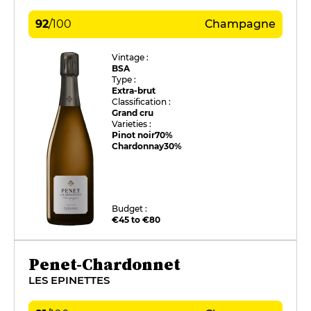
92
/
100
Champagne
Vintage :
BSA
Type :
Extra-brut
Classification :
Grand cru
Varieties :
Pinot noir
70%
Chardonnay
30%
Budget :
€45 to €80
Penet-Chardonnet
LES EPINETTES