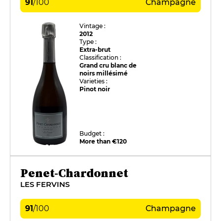
91
/
100
Champagne
Vintage :
2012
Type :
Extra-brut
Classification :
Grand cru blanc de
noirs millésimé
Varieties :
Pinot noir
Budget :
More than €120
Penet-Chardonnet
LES FERVINS
91
/
100
Champagne