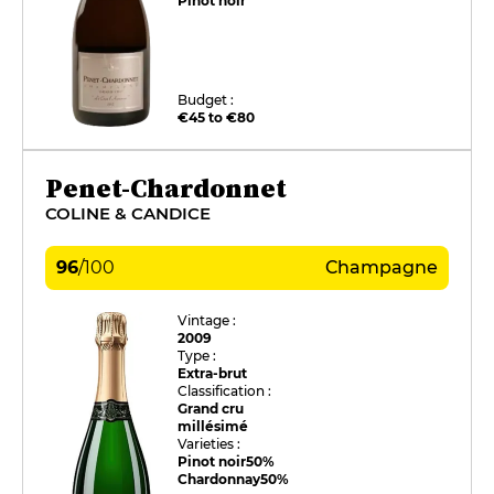
Pinot noir
Budget :
€45 to €80
Penet-Chardonnet
COLINE & CANDICE
96
/
100
Champagne
Vintage :
2009
Type :
Extra-brut
Classification :
Grand cru
millésimé
Varieties :
Pinot noir
50%
Chardonnay
50%