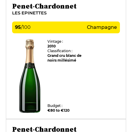
Penet-Chardonnet
LES EPINETTES
95
/
100
Champagne
Vintage :
2010
Classification :
Grand cru blanc de
noirs millésimé
Budget :
€80 to €120
Penet-Chardonnet