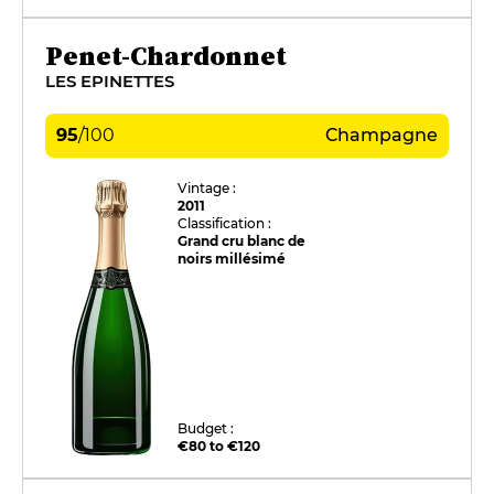
Penet-Chardonnet
LES EPINETTES
95
/
100
Champagne
Vintage :
2011
Classification :
Grand cru blanc de
noirs millésimé
Budget :
€80 to €120