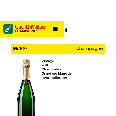
Penet-Chardonnet
CHAMPAGNES
LES EPINETTES
95
/
100
Champagne
Vintage :
2011
Classification :
Grand cru blanc de
noirs millésimé