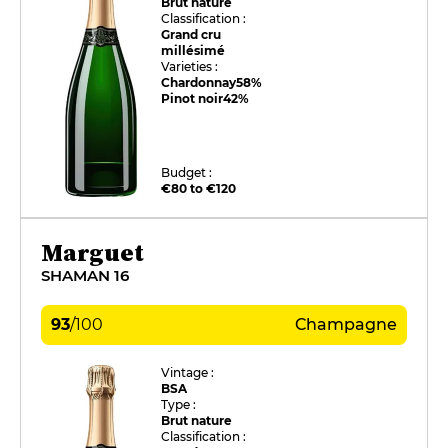
Brut nature
Classification :
Grand cru
millésimé
Varieties :
Chardonnay
58%
Pinot noir
42%
Budget :
€80 to €120
Marguet
SHAMAN 16
93
/
100
Champagne
Vintage :
BSA
Type :
Brut nature
Classification :