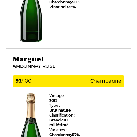
Chardonnay
50%
Pinot noir
25%
Marguet
AMBONNAY ROSÉ
93
/
100
Champagne
Vintage :
2012
Type :
Brut nature
Classification :
Grand cru
millésimé
Varieties :
Chardonnay
57%