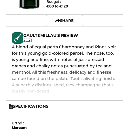
Budget :
€80 to €120
SHARE
GAULT&MILLAU'S REVIEW
2021
A blend of equal parts Chardonnay and Pinot Noir
for this young gold-colored parcel. The nose, too,
is young and fine, with notes of just-pressed
grapes and chalky notes punctuated by tea and
menthol. All this freshness, delicacy and finesse
can be found on the palate. Taut, salivating finish.
A superbly distinguished, racy champagne that's
ideally non-dosed.
SPECIFICATIONS
Brand :
Marguet