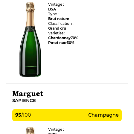
Vintage :
BSA
Type :
Brut nature
Classification :
Grand cru
Varieties :
Chardonnay
70%
Pinot noir
30%
Marguet
SAPIENCE
95
/
100
Champagne
Vintage :