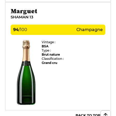
Marguet
SHAMAN 13
94
/
100
Champagne
Vintage :
BSA
Type :
Brut nature
Classification :
Grand cru
BACK TO TOP