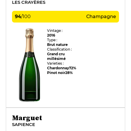
LES CRAYÈRES
94
/
100
Champagne
Vintage :
2016
Type :
Brut nature
Classification :
Grand cru
millésimé
Varieties :
Chardonnay
72%
Pinot noir
28%
Marguet
SAPIENCE