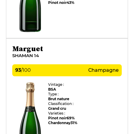
Pinot noir
43%
Marguet
SHAMAN 14
93
/
100
Champagne
Vintage :
BSA
Type :
Brut nature
Classification :
Grand cru
Varieties :
Pinot noir
69%
Chardonnay
31%