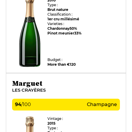
2010
Type :
Brut nature
Classification :
1er cru millésimé
Varieties :
Chardonnay
50%
Pinot meunier
33%
Budget :
More than €120
Marguet
LES CRAYÈRES
94
/
100
Champagne
Vintage :
2015
Type :