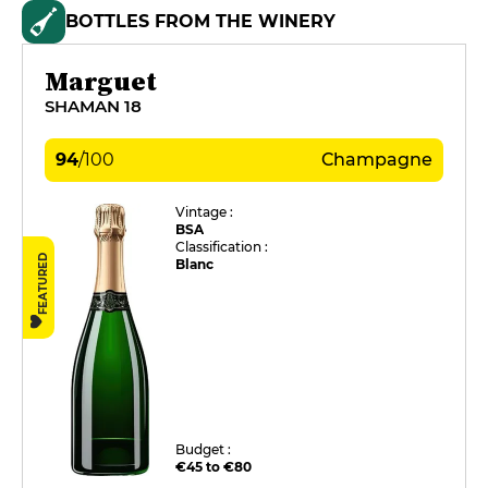
BOTTLES FROM THE WINERY
Marguet
SHAMAN 18
94
/
100
Champagne
Vintage :
BSA
Classification :
FEATURED
Blanc
Budget :
€45 to €80