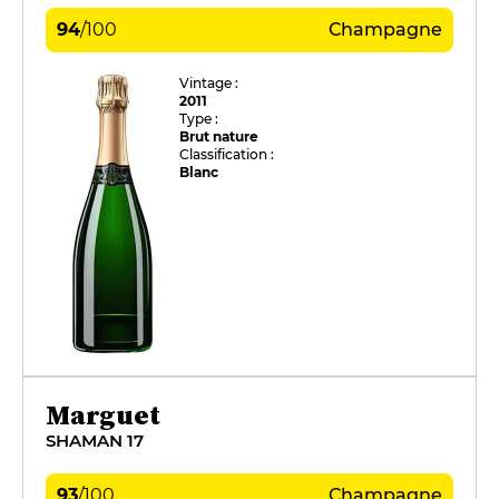
94
/
100
Champagne
Vintage :
2011
Type :
Brut nature
Classification :
Blanc
Marguet
SHAMAN 17
93
/
100
Champagne