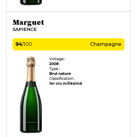
Marguet
SAPIENCE
94
/
100
Champagne
Vintage :
2008
Type :
Brut nature
Classification :
1er cru millésimé