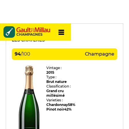
Marguet
CHAMPAGNES
LES CRAYÈRES
94
/
100
Champagne
Vintage :
2015
Type :
Brut nature
Classification :
Grand cru
millésimé
Varieties :
Chardonnay
58%
Pinot noir
42%