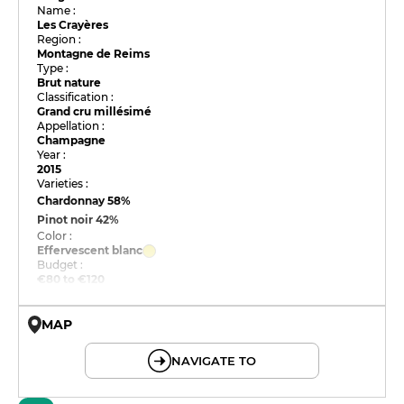
Name :
Les Crayères
Region :
Montagne de Reims
Type :
Brut nature
Classification :
Grand cru millésimé
Appellation :
Champagne
Year :
2015
Varieties :
Chardonnay
58%
Pinot noir
42%
Color :
Effervescent blanc
Budget :
€80 to €120
MAP
© OpenMapTiles © OpenStreetMap
NAVIGATE TO