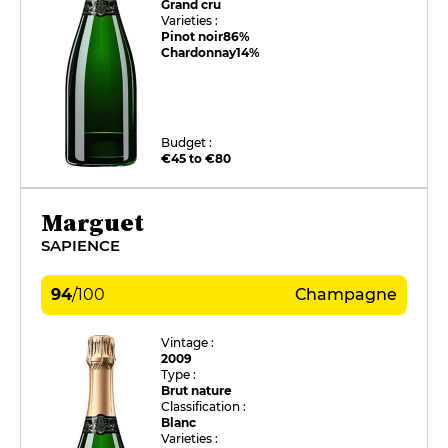
Grand cru
Varieties :
Pinot noir
86%
Chardonnay
14%
Budget :
€45 to €80
Marguet
SAPIENCE
94
/
100
Champagne
Vintage :
2009
Type :
Brut nature
Classification :
Blanc
Varieties :