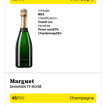
Vintage :
BSA
Classification :
Grand cru
Varieties :
Pinot noir
67%
Chardonnay
33%
Marguet
SHAMAN 17 ROSÉ
93
/
100
Champagne