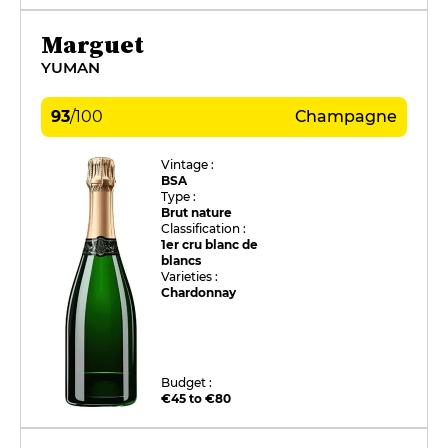
Marguet
YUMAN
93
/
100
Champagne
Vintage :
BSA
Type :
Brut nature
Classification :
1er cru blanc de
blancs
Varieties :
Chardonnay
Budget :
€45 to €80