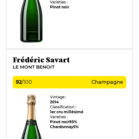
Varieties :
Pinot noir
Frédéric Savart
LE MONT BENOIT
92
/
100
Champagne
Vintage :
2014
Classification :
1er cru millésimé
Varieties :
Pinot noir
95%
Chardonnay
5%