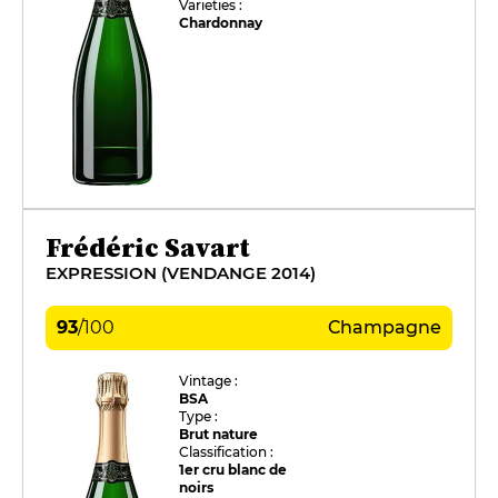
Varieties :
Chardonnay
Frédéric Savart
EXPRESSION (VENDANGE 2014)
93
/
100
Champagne
Vintage :
BSA
Type :
Brut nature
Classification :
1er cru blanc de
noirs