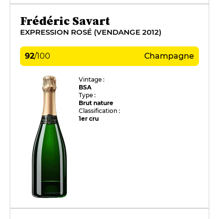
Frédéric Savart
EXPRESSION ROSÉ (VENDANGE 2012)
92
/
100
Champagne
Vintage :
BSA
Type :
Brut nature
Classification :
1er cru