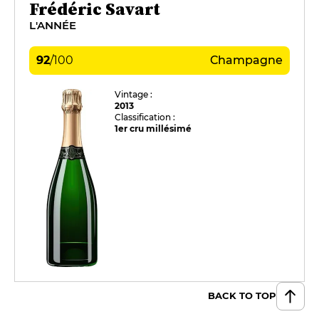
Frédéric Savart
L'ANNÉE
92
/
100
Champagne
Vintage :
2013
Classification :
1er cru millésimé
BACK TO TOP