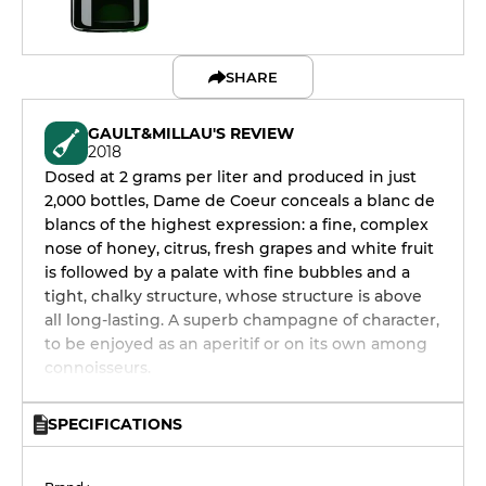
SHARE
GAULT&MILLAU'S REVIEW
2018
Dosed at 2 grams per liter and produced in just
2,000 bottles, Dame de Coeur conceals a blanc de
blancs of the highest expression: a fine, complex
nose of honey, citrus, fresh grapes and white fruit
is followed by a palate with fine bubbles and a
tight, chalky structure, whose structure is above
all long-lasting. A superb champagne of character,
to be enjoyed as an aperitif or on its own among
connoisseurs.
SPECIFICATIONS