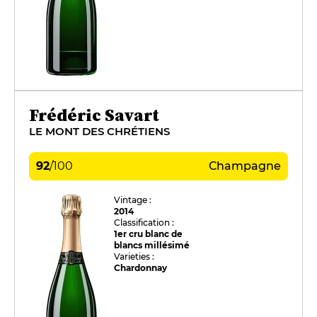
Frédéric Savart
LE MONT DES CHRÉTIENS
92
/
100
Champagne
Vintage :
2014
Classification :
1er cru blanc de
blancs millésimé
Varieties :
Chardonnay