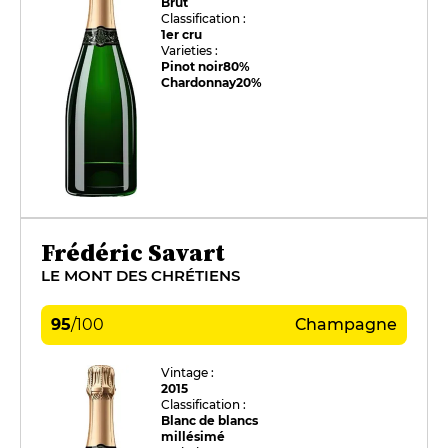
Brut
Classification :
1er cru
Varieties :
Pinot noir
80%
Chardonnay
20%
Frédéric Savart
LE MONT DES CHRÉTIENS
95
/
100
Champagne
Vintage :
2015
Classification :
Blanc de blancs
millésimé