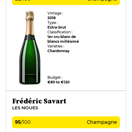
Vintage :
2018
Type :
Extra-brut
Classification :
1er cru blanc de
blancs millésimé
Varieties :
Chardonnay
Budget :
€80 to €120
Frédéric Savart
LES NOUES
95
/
100
Champagne