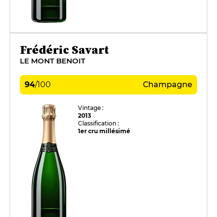
Frédéric Savart
LE MONT BENOIT
94
/
100
Champagne
Vintage :
2013
Classification :
1er cru millésimé