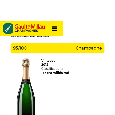
Frédéric Savart
CHAMPAGNES
LA DAME DE COEUR
95
/
100
Champagne
Vintage :
2012
Classification :
1er cru millésimé