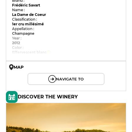
Brand :
Frédéric Savart
Name :
La Dame de Coeur
Classification :
1er cru millésimé
Appellation :
Champagne
Year :
2012
Color :
Effervescent blanc
MAP
© OpenMapTiles © OpenStreetMap
NAVIGATE TO
DISCOVER THE WINERY