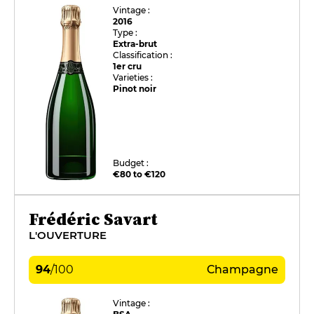
Vintage :
2016
Type :
Extra-brut
Classification :
1er cru
Varieties :
Pinot noir
Budget :
€80 to €120
Frédéric Savart
L'OUVERTURE
94
/
100
Champagne
Vintage :