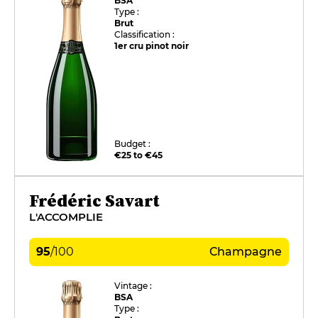
BSA
Type :
Brut
Classification :
1er cru pinot noir
Budget :
€25 to €45
Frédéric Savart
L'ACCOMPLIE
95
/
100
Champagne
Vintage :
BSA
Type :