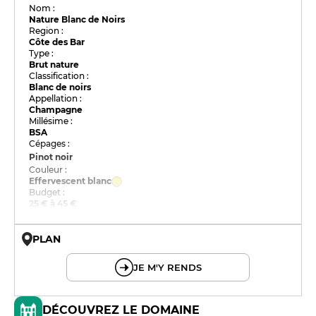
Nom :
Nature Blanc de Noirs
Region :
Côte des Bar
Type :
Brut nature
Classification :
Blanc de noirs
Appellation :
Champagne
Millésime :
BSA
Cépages :
Pinot noir
Couleur :
Effervescent blanc
Budget :
25 € à 45 €
PLAN
© OpenMapTiles © OpenStreetMap
JE M'Y RENDS
DÉCOUVREZ LE DOMAINE