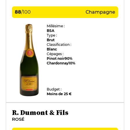
88
/
100
Champagne
Millésime :
BSA
Type :
Brut
Classification :
Blanc
Cépages :
Pinot noir
90%
Chardonnay
10%
Budget :
Moins de 25 €
R. Dumont & Fils
ROSÉ