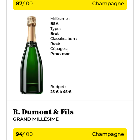
87
/
100
Champagne
Millésime :
BSA
Type :
Brut
Classification :
Rosé
Cépages :
Pinot noir
Budget :
25 € à 45 €
R. Dumont & Fils
GRAND MILLÉSIME
94
/
100
Champagne