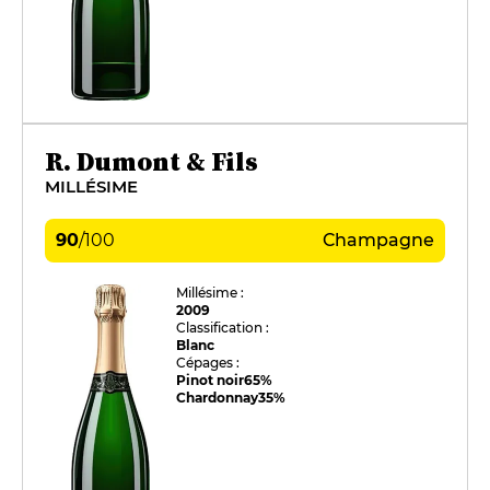
R. Dumont & Fils
MILLÉSIME
90
/
100
Champagne
Millésime :
2009
Classification :
Blanc
Cépages :
Pinot noir
65%
Chardonnay
35%