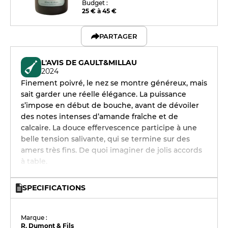
Budget :
25 € à 45 €
PARTAGER
L'AVIS DE GAULT&MILLAU
2024
Finement poivré, le nez se montre généreux, mais
sait garder une réelle élégance. La puissance
s’impose en début de bouche, avant de dévoiler
des notes intenses d’amande fraîche et de
calcaire. La douce effervescence participe à une
belle tension salivante, qui se termine sur des
amers très fins. De quoi imaginer de jolis accords
à table.
SPECIFICATIONS
Marque :
R. Dumont & Fils