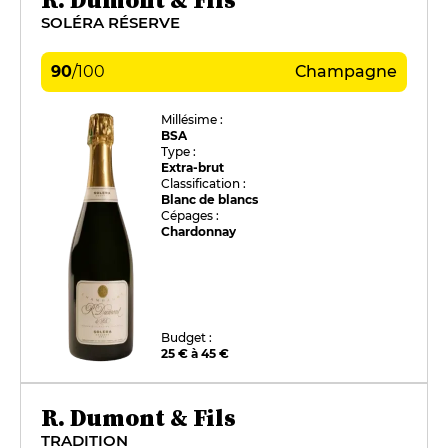
SOLÉRA RÉSERVE
90
/
100
Champagne
Millésime :
BSA
Type :
Extra-brut
Classification :
Blanc de blancs
Cépages :
Chardonnay
Budget :
25 € à 45 €
R. Dumont & Fils
TRADITION