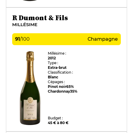
R Dumont & Fils
MILLÉSIME
91
/
100
Champagne
Millésime :
2012
Type :
Extra-brut
Classification :
Blanc
Cépages :
Pinot noir
65%
Chardonnay
35%
Budget :
45 € à 80 €