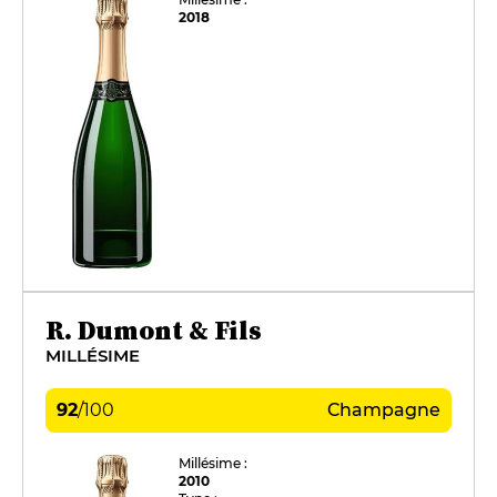
2018
R. Dumont & Fils
MILLÉSIME
92
/
100
Champagne
Millésime :
2010