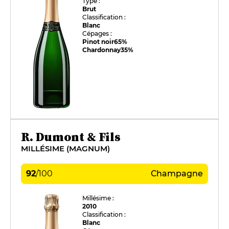
Type :
Brut
Classification :
Blanc
Cépages :
Pinot noir
65%
Chardonnay
35%
R. Dumont & Fils
MILLÉSIME (MAGNUM)
92
/
100
Champagne
Millésime :
2010
Classification :
Blanc