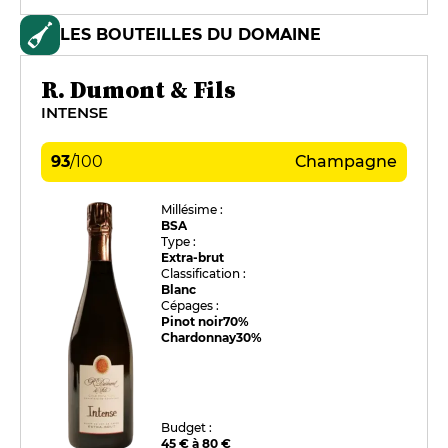
LES BOUTEILLES DU DOMAINE
R. Dumont & Fils
INTENSE
93
/
100
Champagne
Millésime :
BSA
Type :
Extra-brut
Classification :
Blanc
Cépages :
Pinot noir
70%
Chardonnay
30%
Budget :
45 € à 80 €