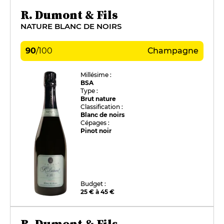
R. Dumont & Fils
NATURE BLANC DE NOIRS
90
/
100
Champagne
Millésime :
BSA
Type :
Brut nature
Classification :
Blanc de noirs
Cépages :
Pinot noir
Budget :
25 € à 45 €
R. Dumont & Fils