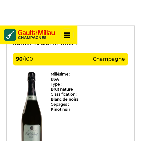
R. Dumont & Fils
CHAMPAGNES
NATURE BLANC DE NOIRS
90
/
100
Champagne
Millésime :
BSA
Type :
Brut nature
Classification :
Blanc de noirs
Cépages :
Pinot noir