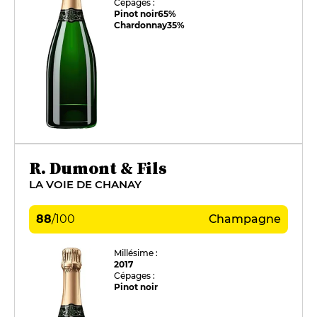
Cépages :
Pinot noir
65%
Chardonnay
35%
R. Dumont & Fils
LA VOIE DE CHANAY
88
/
100
Champagne
Millésime :
2017
Cépages :
Pinot noir