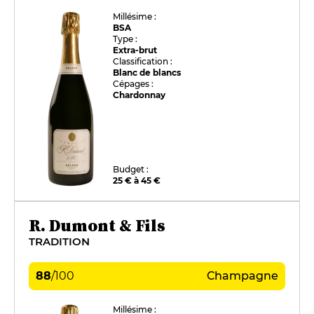
Millésime :
BSA
Type :
Extra-brut
Classification :
Blanc de blancs
Cépages :
Chardonnay
Budget :
25 € à 45 €
R. Dumont & Fils
TRADITION
88
/
100
Champagne
Millésime :