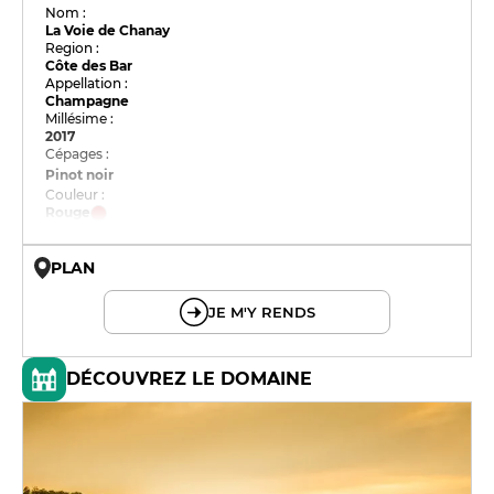
Nom :
La Voie de Chanay
Region :
Côte des Bar
Appellation :
Champagne
Millésime :
2017
Cépages :
Pinot noir
Couleur :
Rouge
PLAN
© OpenMapTiles © OpenStreetMap
JE M'Y RENDS
DÉCOUVREZ LE DOMAINE