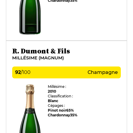
Chardonnay
35%
R. Dumont & Fils
MILLÉSIME (MAGNUM)
92
/
100
Champagne
Millésime :
2010
Classification :
Blanc
Cépages :
Pinot noir
65%
Chardonnay
35%