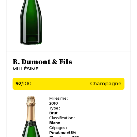
R. Dumont & Fils
MILLÉSIME
92
/
100
Champagne
Millésime :
2010
Type :
Brut
Classification :
Blanc
Cépages :
Pinot noir
65%