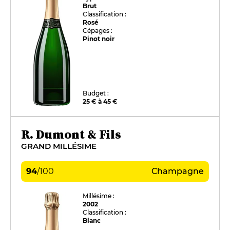
Brut
Classification :
Rosé
Cépages :
Pinot noir
Budget :
25 € à 45 €
R. Dumont & Fils
GRAND MILLÉSIME
94
/
100
Champagne
Millésime :
2002
Classification :
Blanc