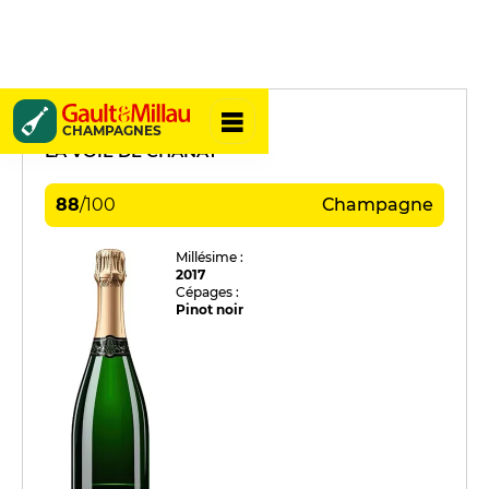
R. Dumont & Fils
CHAMPAGNES
LA VOIE DE CHANAY
88
/
100
Champagne
Millésime :
2017
Cépages :
Pinot noir