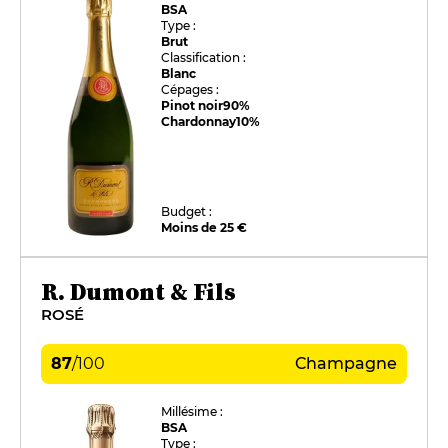
BSA
Type :
Brut
Classification :
Blanc
Cépages :
Pinot noir
90%
Chardonnay
10%
Budget :
Moins de 25 €
R. Dumont & Fils
ROSÉ
87
/
100
Champagne
Millésime :
BSA
Type :