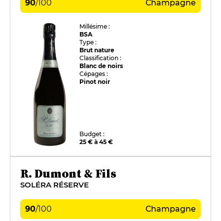
90
/
100
Champagne
Millésime :
BSA
Type :
Brut nature
Classification :
Blanc de noirs
Cépages :
Pinot noir
Budget :
25 € à 45 €
R. Dumont & Fils
SOLÉRA RÉSERVE
90
/
100
Champagne