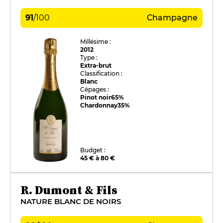
91
/
100
Champagne
Millésime :
2012
Type :
Extra-brut
Classification :
Blanc
Cépages :
Pinot noir
65%
Chardonnay
35%
Budget :
45 € à 80 €
R. Dumont & Fils
NATURE BLANC DE NOIRS