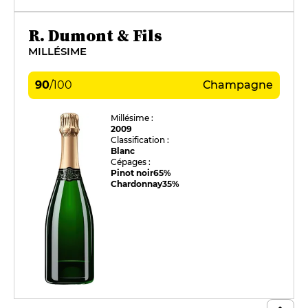
R. Dumont & Fils
MILLÉSIME
90
/
100
Champagne
Millésime :
2009
Classification :
Blanc
Cépages :
Pinot noir
65%
Chardonnay
35%