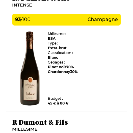
INTENSE
93
/
100
Champagne
Millésime :
BSA
Type :
Extra-brut
Classification :
Blanc
Cépages :
Pinot noir
70%
Chardonnay
30%
Budget :
45 € à 80 €
R Dumont & Fils
MILLÉSIME