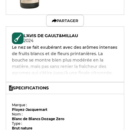
PARTAGER
L'AVIS DE GAULT&MILLAU
2024
Le nez se fait exubérant avec des arômes intenses
de fruits blancs et de fleurs printanières. La
bouche se montre bien plus modérée en la
matière, mais pas sans renier la fraîcheur des
agrumes qui s’étire jusqu’à une finale citronnée.
SPECIFICATIONS
Marque :
Ployez-Jacquemart
Nom :
Blanc de Blancs Dozage Zero
Type :
Brut nature