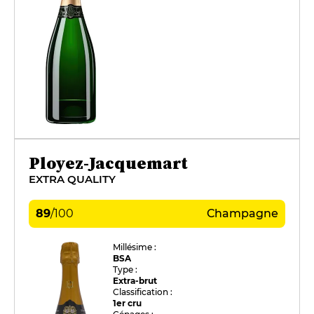
Ployez-Jacquemart
EXTRA QUALITY
89
/
100
Champagne
Millésime :
BSA
Type :
Extra-brut
Classification :
1er cru