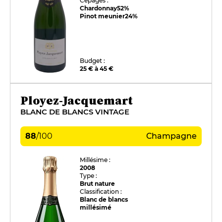
Cépages :
Chardonnay
52%
Pinot meunier
24%
Budget :
25 € à 45 €
Ployez-Jacquemart
BLANC DE BLANCS VINTAGE
88
/
100
Champagne
Millésime :
2008
Type :
Brut nature
Classification :
Blanc de blancs
millésimé