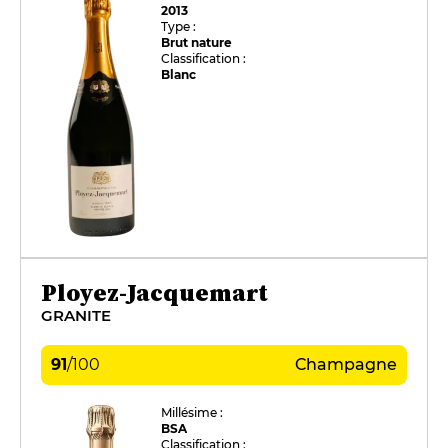
2013
Type :
Brut nature
Classification :
Blanc
Ployez-Jacquemart
GRANITE
91
/
100
Champagne
Millésime :
BSA
Classification :