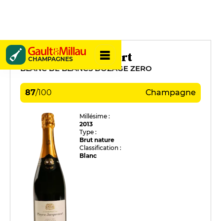
Ployez-Jacquemart
CHAMPAGNES
BLANC DE BLANCS DOZAGE ZERO
87
/
100
Champagne
Millésime :
2013
Type :
Brut nature
Classification :
Blanc