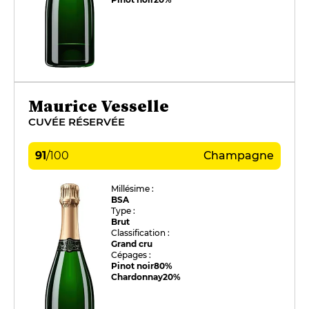
Maurice Vesselle
CUVÉE RÉSERVÉE
91
/
100
Champagne
Millésime :
BSA
Type :
Brut
Classification :
Grand cru
Cépages :
Pinot noir
80%
Chardonnay
20%