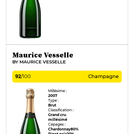
Maurice Vesselle
BY MAURICE VESSELLE
92
/
100
Champagne
Millésime :
2007
Type :
Brut
Classification :
Grand cru
millésimé
Cépages :
Chardonnay
80%
Pinot noir
20%