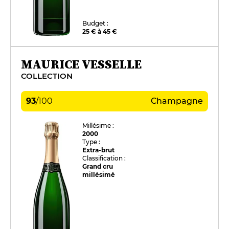
Budget :
25 € à 45 €
MAURICE VESSELLE
COLLECTION
93
/
100
Champagne
Millésime :
2000
Type :
Extra-brut
Classification :
Grand cru
millésimé