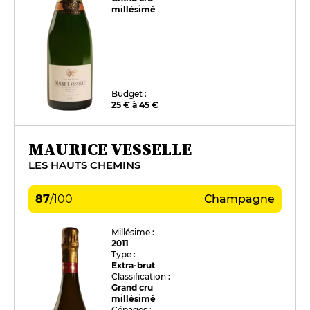
millésimé
Budget :
25 € à 45 €
MAURICE VESSELLE
LES HAUTS CHEMINS
87
/
100
Champagne
Millésime :
2011
Type :
Extra-brut
Classification :
Grand cru
millésimé
Cépages :