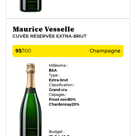
Maurice Vesselle
CUVÉE RÉSERVÉE EXTRA-BRUT
93
/
100
Champagne
Millésime :
BSA
Type :
Extra-brut
Classification :
Grand cru
Cépages :
Pinot noir
80%
Chardonnay
20%
Budget :