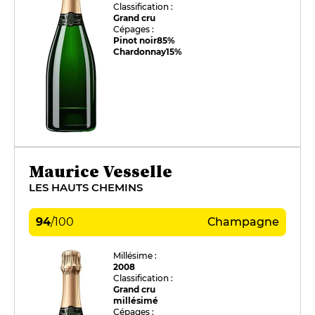
Classification :
Grand cru
Cépages :
Pinot noir
85%
Chardonnay
15%
Maurice Vesselle
LES HAUTS CHEMINS
94
/
100
Champagne
Millésime :
2008
Classification :
Grand cru
millésimé
Cépages :