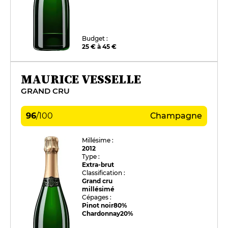
Budget :
25 € à 45 €
MAURICE VESSELLE
GRAND CRU
96
/
100
Champagne
Millésime :
2012
Type :
Extra-brut
Classification :
Grand cru
millésimé
Cépages :
Pinot noir
80%
Chardonnay
20%