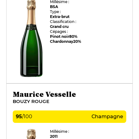
Millésime :
BSA
Type :
Extra-brut
Classification :
Grand cru
Cépages :
Pinot noir
80%
Chardonnay
20%
Maurice Vesselle
BOUZY ROUGE
95
/
100
Champagne
Millésime :
2011