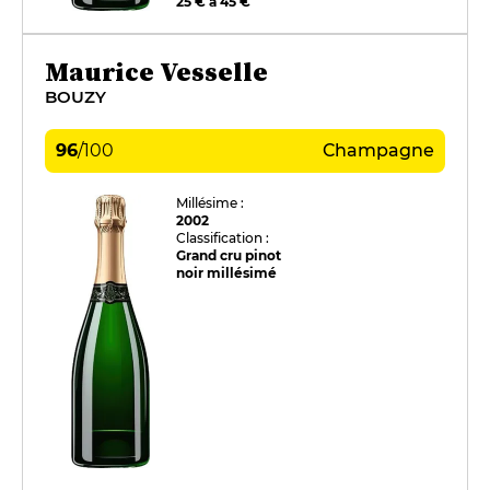
25 € à 45 €
Maurice Vesselle
BOUZY
96
/
100
Champagne
Millésime :
2002
Classification :
Grand cru pinot
noir millésimé