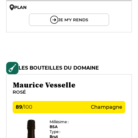
PLAN
© OpenMapTiles © OpenStreetMap
JE M'Y RENDS
LES BOUTEILLES DU DOMAINE
Maurice Vesselle
ROSÉ
89
/
100
Champagne
Millésime :
BSA
Type :
Brut