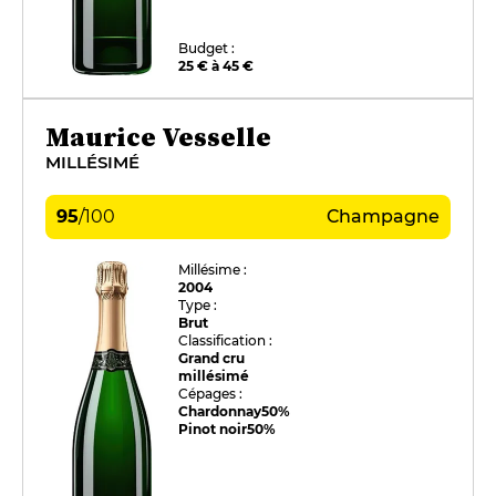
Budget :
25 € à 45 €
Maurice Vesselle
MILLÉSIMÉ
95
/
100
Champagne
Millésime :
2004
Type :
Brut
Classification :
Grand cru
millésimé
Cépages :
Chardonnay
50%
Pinot noir
50%