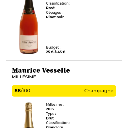
Classification :
Rosé
Cépages :
Pinot noir
Budget :
25 € à 45 €
Maurice Vesselle
MILLÉSIME
88
/
100
Champagne
Millésime :
2013
Type :
Brut
Classification :
Grand cru