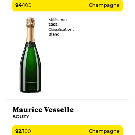
94
/
100
Champagne
Millésime :
2002
Classification :
Blanc
Maurice Vesselle
BOUZY
92
/
100
Champagne