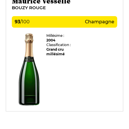
Maurice Vesselle
BOUZY ROUGE
93
/
100
Champagne
Millésime :
2004
Classification :
Grand cru
millésimé