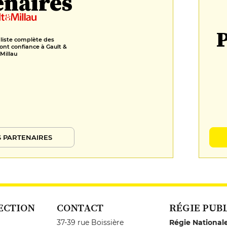
enaires
P
 liste complète des
ont confiance à Gault &
Millau
 PARTENAIRES
ECTION
CONTACT
RÉGIE PUB
37-39 rue Boissière
Régie National