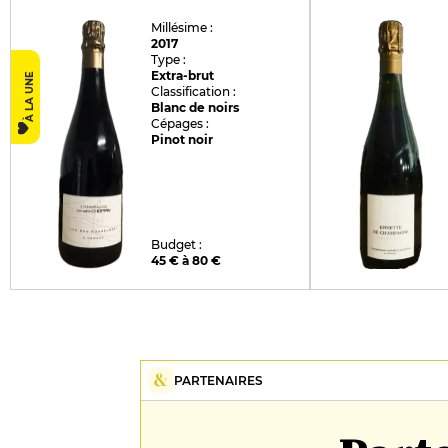
Millésime :
2017
Type :
Extra-brut
À LA UNE
Classification :
Blanc de noirs
Cépages :
Pinot noir
Budget :
45 € à 80 €
PARTENAIRES