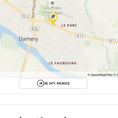
© OpenMapTiles © 
JE M'Y RENDS