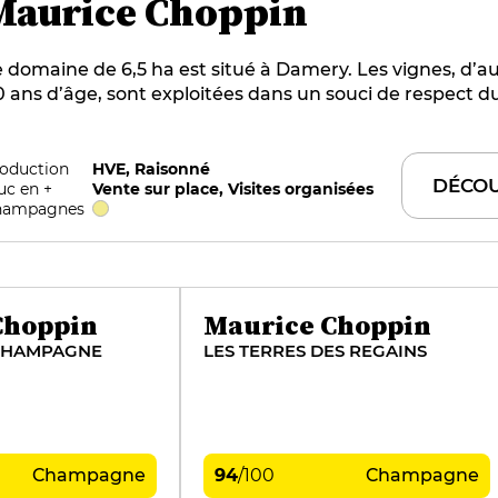
Maurice Choppin
 domaine de 6,5 ha est situé à Damery. Les vignes, d’a
 ans d’âge, sont exploitées dans un souci de respect d
abourage, zéro produit chimique, recyclage des effluent
écificité de chaque parcelle se retrouve dans l’élaborat
aque cuvée, récoltée à la maturité optimale des raisins
oduction
HVE, Raisonné
DÉCOU
uc en +
Vente sur place, Visites organisées
nification en fûts de chêne de 600 litres, fermentation 
hampagnes
vures indigènes, élevage sur lies, fermentation malolac
ontanée, tirage et bouchage liège. Un domaine à suivre
Choppin
Maurice Choppin
 CHAMPAGNE
LES TERRES DES REGAINS
Champagne
94
/
100
Champagne