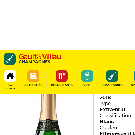
Les Terres des Regains
CHAMPAGNES
Maurice Choppin
94
/
100
LA
ACTUALITÉS
RESTAURANTS
VINS
CHAMPAGNES
SP
PLACE
Millésime :
2018
Type :
Extra-brut
Classification :
Blanc
Couleur :
Effervescent 