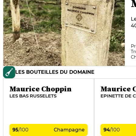
Le
40
(l
sp
ch
Pr
Tr
vi
C
le
sp
LES BOUTEILLES DU DOMAINE
Maurice Choppin
Maurice 
LES BAS RUSSELETS
EPINETTE DE
95
/
100
Champagne
94
/
100