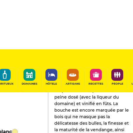
L'AVIS DE GAULT&MILLAU
Champagne
2023
IRITUEUX
DOMAINES
HÔTELS
ARTISANS
RECETTES
PEOPLE
Un parcellaire de pinot meunier à
peine dosé (avec la liqueur du
domaine) et vinifié en fûts. La
bouche est encore marquée par le
bois qui ne masque pas la
délicatesse des bulles, la finesse et
la maturité de la vendange, ainsi
blanc