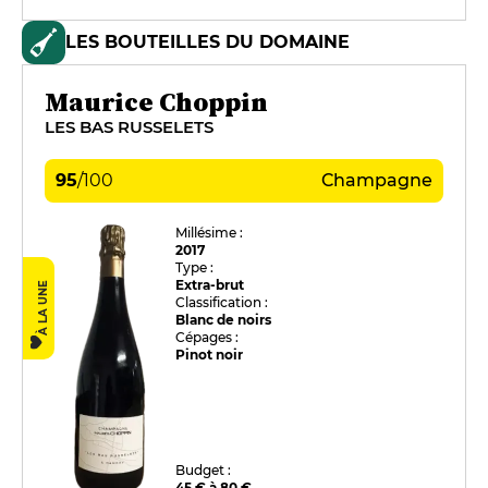
LES BOUTEILLES DU DOMAINE
Maurice Choppin
LES BAS RUSSELETS
95
/
100
Champagne
Millésime :
2017
Type :
Extra-brut
À LA UNE
Classification :
Blanc de noirs
Cépages :
Pinot noir
Budget :
45 € à 80 €