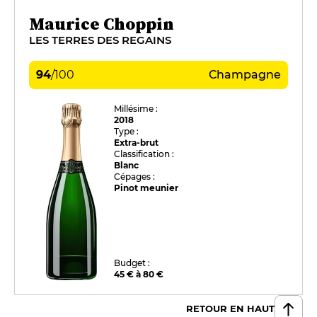
Maurice Choppin
LES TERRES DES REGAINS
94
/
100
Champagne
Millésime :
2018
Type :
Extra-brut
Classification :
Blanc
Cépages :
Pinot meunier
Budget :
45 € à 80 €
RETOUR EN HAUT