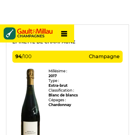
Maurice Choppin
CHAMPAGNES
EPINETTE DE CHAMPAGNE
94
/
100
Champagne
Millésime :
2017
Type :
Extra-brut
Classification :
Blanc de blancs
Cépages :
Chardonnay