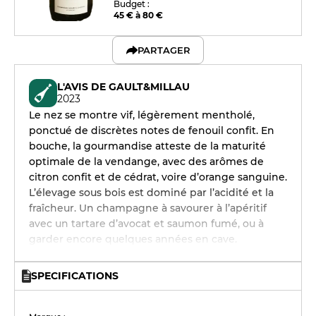
Budget :
45 € à 80 €
PARTAGER
L'AVIS DE GAULT&MILLAU
2023
Le nez se montre vif, légèrement mentholé,
ponctué de discrètes notes de fenouil confit. En
bouche, la gourmandise atteste de la maturité
optimale de la vendange, avec des arômes de
citron confit et de cédrat, voire d’orange sanguine.
L’élevage sous bois est dominé par l’acidité et la
fraîcheur. Un champagne à savourer à l’apéritif
avec un tartare d’avocat et saumon fumé, ou à
garder encore quelques années en cave.
SPECIFICATIONS