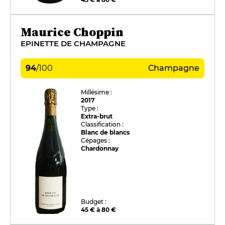
Maurice Choppin
EPINETTE DE CHAMPAGNE
94
/
100
Champagne
Millésime :
2017
Type :
Extra-brut
Classification :
Blanc de blancs
Cépages :
Chardonnay
Budget :
45 € à 80 €