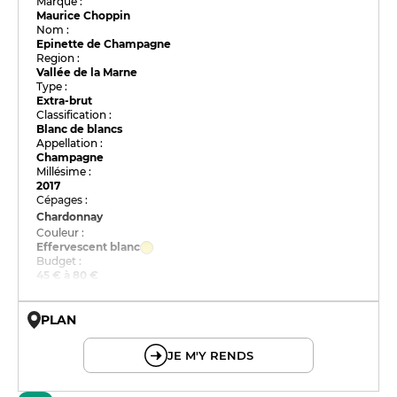
Marque :
Maurice Choppin
Nom :
Epinette de Champagne
Region :
Vallée de la Marne
Type :
Extra-brut
Classification :
Blanc de blancs
Appellation :
Champagne
Millésime :
2017
Cépages :
Chardonnay
Couleur :
Effervescent blanc
Budget :
45 € à 80 €
PLAN
© OpenMapTiles © OpenStreetMap
JE M'Y RENDS