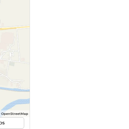
© OpenStreetMap
DS