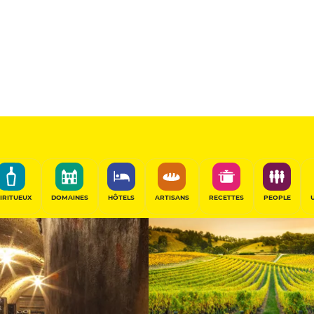
Champagnes
PARTAGER
IRITUEUX
DOMAINES
HÔTELS
ARTISANS
RECETTES
PEOPLE