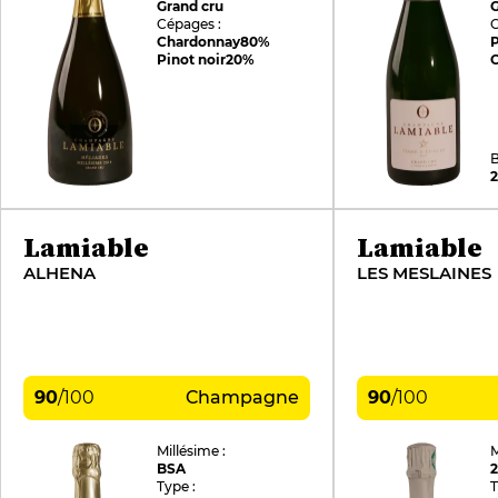
Grand cru
G
Cépages :
C
Chardonnay
80%
P
Pinot noir
20%
B
2
Lamiable
Lamiable
ALHENA
LES MESLAINES
90
/
100
Champagne
90
/
100
Millésime :
M
BSA
Type :
T