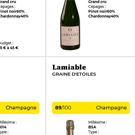
rand cru
Grand cru
épages :
Cépages :
inot noir
60%
Pinot noir
60%
Chardonnay
40%
Chardonnay
40%
udget :
5 € à 45 €
Lamiable
GRAINE D'ETOILES
Champagne
89
/
100
Champagne
illésime :
Millésime :
2014
BSA
ype :
Type :