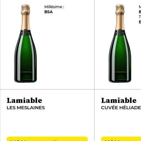
Millésime :
M
BSA
T
E
Lamiable
Lamiable
LES MESLAINES
CUVÉE HÉLIADE