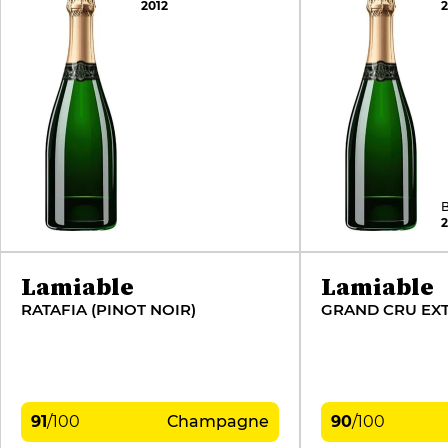
2012
2
B
2
Lamiable
Lamiable
RATAFIA (PINOT NOIR)
GRAND CRU EX
91
/
100
Champagne
90
/
100