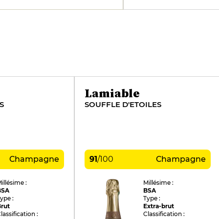
Lamiable
S
SOUFFLE D'ETOILES
Champagne
91
/
100
Champagne
illésime :
Millésime :
BSA
BSA
ype :
Type :
rut
Extra-brut
lassification :
Classification :