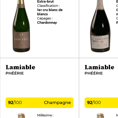
Extra-brut
E
Classification :
C
1er cru blanc de
G
blancs
n
Cépages :
C
Chardonnay
P
Lamiable
Lamiable
PHÉÉRIE
PHÉÉRIE
92
/
100
Champagne
92
/
100
Millésime :
M