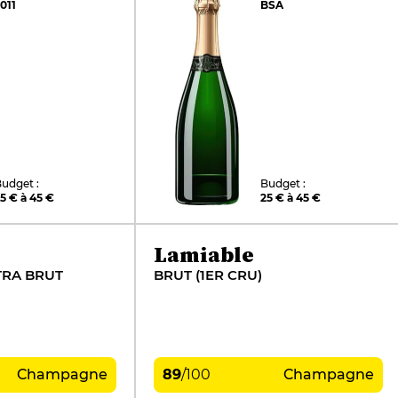
011
BSA
udget :
Budget :
5 € à 45 €
25 € à 45 €
Lamiable
TRA BRUT
BRUT (1ER CRU)
Champagne
89
/
100
Champagne