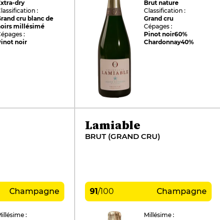
xtra-dry
Brut nature
lassification :
Classification :
rand cru blanc de
Grand cru
oirs millésimé
Cépages :
épages :
Pinot noir
60%
inot noir
Chardonnay
40%
Lamiable
BRUT (GRAND CRU)
Champagne
91
/
100
Champagne
illésime :
Millésime :