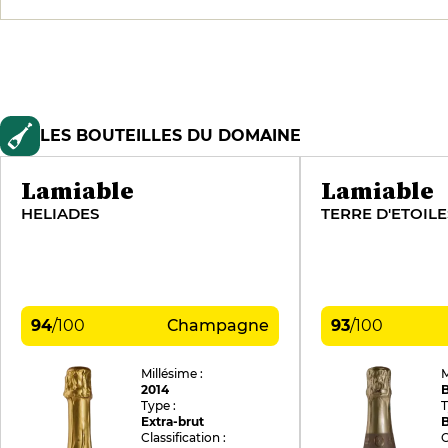
LES BOUTEILLES DU DOMAINE
Lamiable
Lamiable
HELIADES
TERRE D'ETOILE
94
/
100
Champagne
93
/
100
Millésime :
M
2014
Type :
T
Extra-brut
B
Classification :
C