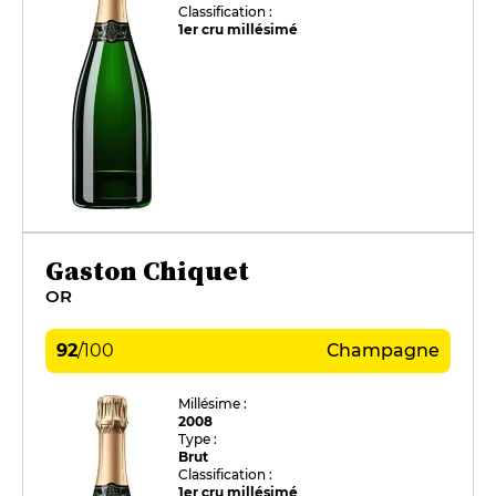
Classification :
1er cru millésimé
Gaston Chiquet
OR
92
/
100
Champagne
Millésime :
2008
Type :
Brut
Classification :
1er cru millésimé