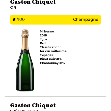
Gaston Chiquet
OR
91
/
100
Champagne
Millésime :
2016
Type :
Brut
Classification :
1er cru millésimé
Cépages :
Pinot noir
50%
Chardonnay
50%
Gaston Chiquet
SPÉCIAL CLUB