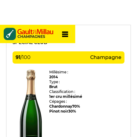
Gaston Chiquet
CHAMPAGNES
SPÉCIAL CLUB
91
/
100
Champagne
Millésime :
2014
Type :
Brut
Classification :
1er cru millésimé
Cépages :
Chardonnay
70%
Pinot noir
30%