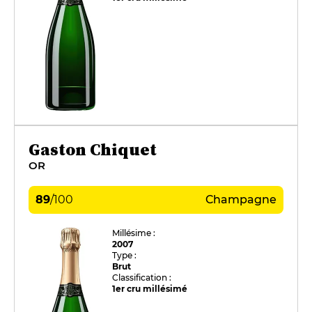
Gaston Chiquet
OR
89
/
100
Champagne
Millésime :
2007
Type :
Brut
Classification :
1er cru millésimé