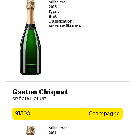
Millésime :
2013
Type :
Brut
Classification :
1er cru millésimé
Gaston Chiquet
SPÉCIAL CLUB
91
/
100
Champagne
Millésime :
2011