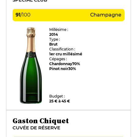
91
/
100
Champagne
Millésime :
2014
Type :
Brut
Classification :
1er cru millésimé
Cépages :
Chardonnay
70%
Pinot noir
30%
Budget :
25 € à 45 €
Gaston Chiquet
CUVÉE DE RÉSERVE