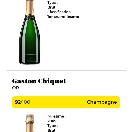
Type :
Brut
Classification :
1er cru millésimé
Gaston Chiquet
OR
92
/
100
Champagne
Millésime :
2009
Type :
Brut