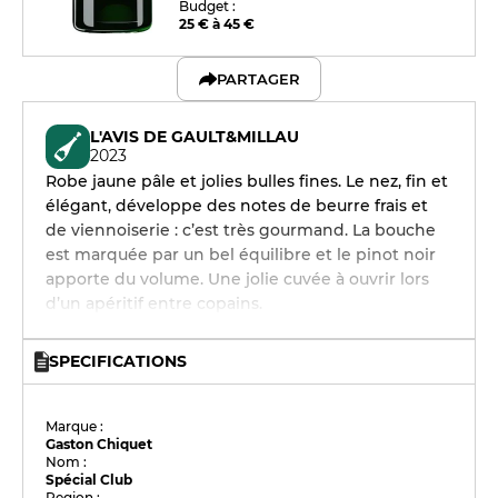
Budget :
25 € à 45 €
PARTAGER
L'AVIS DE GAULT&MILLAU
2023
Robe jaune pâle et jolies bulles fines. Le nez, fin et
élégant, développe des notes de beurre frais et
de viennoiserie : c’est très gourmand. La bouche
est marquée par un bel équilibre et le pinot noir
apporte du volume. Une jolie cuvée à ouvrir lors
d’un apéritif entre copains.
SPECIFICATIONS
Marque :
Gaston Chiquet
Nom :
Spécial Club
Region :