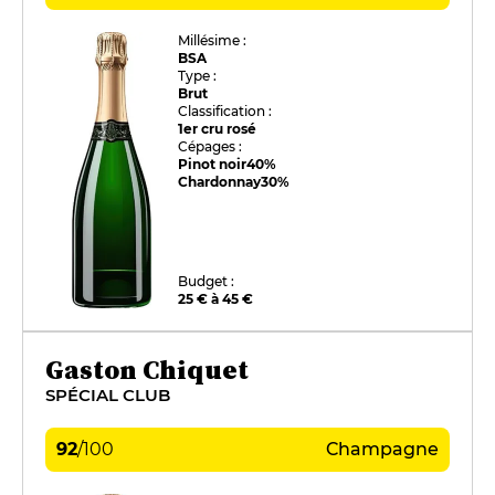
Millésime :
BSA
Type :
Brut
Classification :
1er cru rosé
Cépages :
Pinot noir
40%
Chardonnay
30%
Budget :
25 € à 45 €
Gaston Chiquet
SPÉCIAL CLUB
92
/
100
Champagne