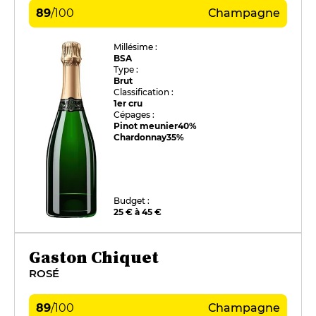
89
/
100
Champagne
Millésime :
BSA
Type :
Brut
Classification :
1er cru
Cépages :
Pinot meunier
40%
Chardonnay
35%
Budget :
25 € à 45 €
Gaston Chiquet
ROSÉ
89
/
100
Champagne