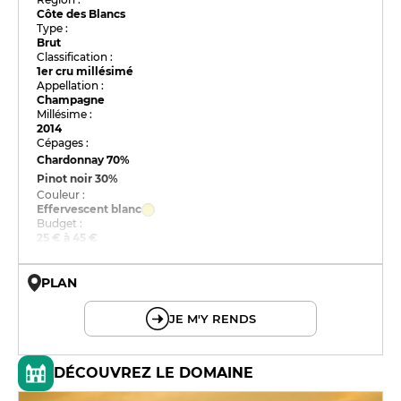
Côte des Blancs
Type :
Brut
Classification :
1er cru millésimé
Appellation :
Champagne
Millésime :
2014
Cépages :
Chardonnay
70%
Pinot noir
30%
Couleur :
Effervescent blanc
Budget :
25 € à 45 €
PLAN
© OpenMapTiles © OpenStreetMap
JE M'Y RENDS
DÉCOUVREZ LE DOMAINE