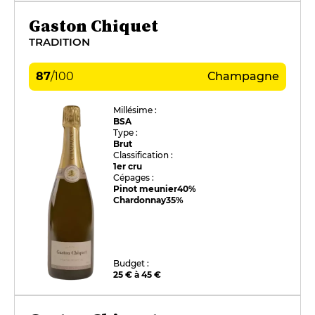
Gaston Chiquet
TRADITION
87
/
100
Champagne
Millésime :
BSA
Type :
Brut
Classification :
1er cru
Cépages :
Pinot meunier
40%
Chardonnay
35%
Budget :
25 € à 45 €