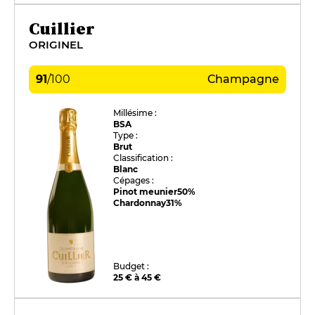
Cuillier
ORIGINEL
91
/
100
Champagne
Millésime :
BSA
Type :
Brut
Classification :
Blanc
Cépages :
Pinot meunier
50%
Chardonnay
31%
Budget :
25 € à 45 €