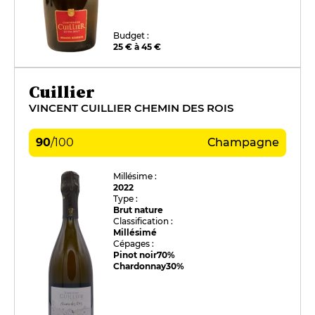
Budget :
25 € à 45 €
Cuillier
VINCENT CUILLIER CHEMIN DES ROIS
90
/
100
Champagne
Millésime :
2022
Type :
Brut nature
Classification :
Millésimé
Cépages :
Pinot noir
70%
Chardonnay
30%