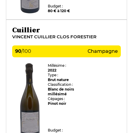
Budget :
80 € à 120 €
Cuillier
VINCENT CUILLIER CLOS FORESTIER
90
/
100
Champagne
Millésime :
2022
Type :
Brut nature
Classification :
Blanc de noirs
millésimé
Cépages :
Pinot noir
Budget :