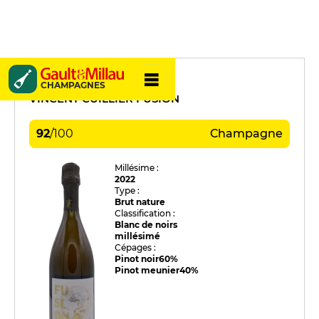
Cuillier
CHAMPAGNES
VINCENT CUILLIER FUSION
92
/
100
Champagne
Millésime :
2022
Type :
Brut nature
Classification :
Blanc de noirs
millésimé
Cépages :
Pinot noir
60%
Pinot meunier
40%