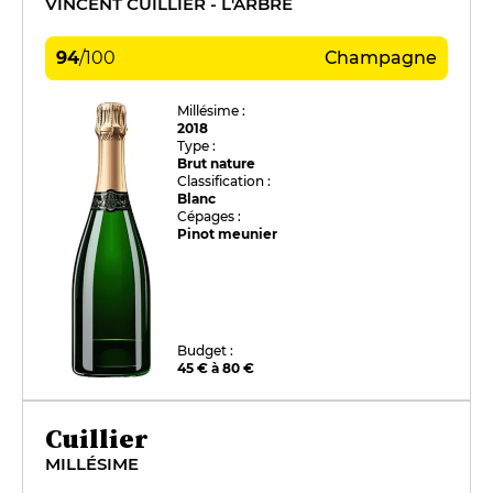
VINCENT CUILLIER - L'ARBRE
94
/
100
Champagne
Millésime :
2018
Type :
Brut nature
Classification :
Blanc
Cépages :
Pinot meunier
Budget :
45 € à 80 €
Cuillier
MILLÉSIME