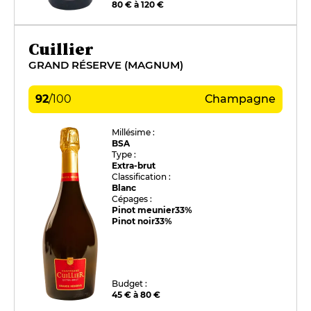
80 € à 120 €
Cuillier
GRAND RÉSERVE (MAGNUM)
92
/
100
Champagne
Millésime :
BSA
Type :
Extra-brut
Classification :
Blanc
Cépages :
Pinot meunier
33%
Pinot noir
33%
Budget :
45 € à 80 €