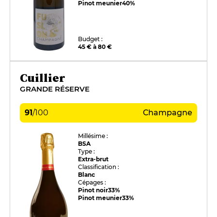
Pinot meunier
40%
Budget :
45 € à 80 €
Cuillier
GRANDE RÉSERVE
91
/
100
Champagne
Millésime :
BSA
Type :
Extra-brut
Classification :
Blanc
Cépages :
Pinot noir
33%
Pinot meunier
33%