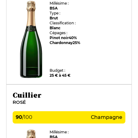
Millésime :
BSA
Type :
Brut
Classification :
Blanc
Cépages :
Pinot noir
40%
Chardonnay
25%
Budget :
25 € à 45 €
Cuillier
ROSÉ
90
/
100
Champagne
Millésime :
BSA