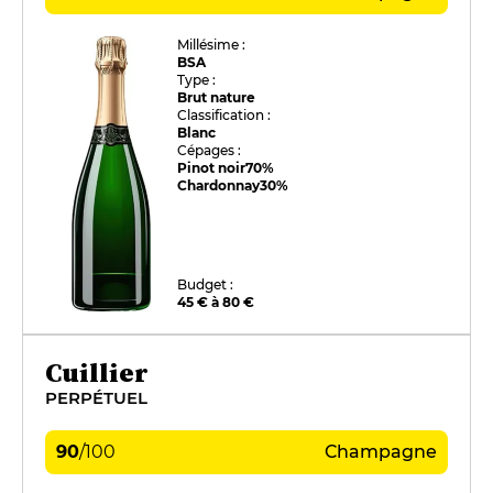
Millésime :
BSA
Type :
Brut nature
Classification :
Blanc
Cépages :
Pinot noir
70%
Chardonnay
30%
Budget :
45 € à 80 €
Cuillier
PERPÉTUEL
90
/
100
Champagne