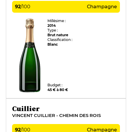
92
/
100
Champagne
Millésime :
2014
Type :
Brut nature
Classification :
Blanc
Budget :
45 € à 80 €
Cuillier
VINCENT CUILLIER - CHEMIN DES ROIS
92
/
100
Champagne