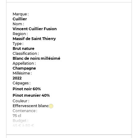
Marque :
Cuillier
Nom :
Vincent Cuillier Fusion
Region :
Massif de Saint Thierry
Type :
Brut nature
Classification :
Blanc de noirs millésimé
Appellation :
Champagne
Millésime :
2022
Cépages :
Pinot noir
60%
Pinot meunier
40%
Couleur :
Effervescent blanc
Contenance :
75 cl
Budget :
45 € à 80 €