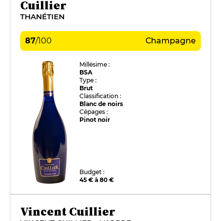
Cuillier
THANÉTIEN
87
/
100
Champagne
Millésime :
BSA
Type :
Brut
Classification :
Blanc de noirs
Cépages :
Pinot noir
Budget :
45 € à 80 €
Vincent Cuillier