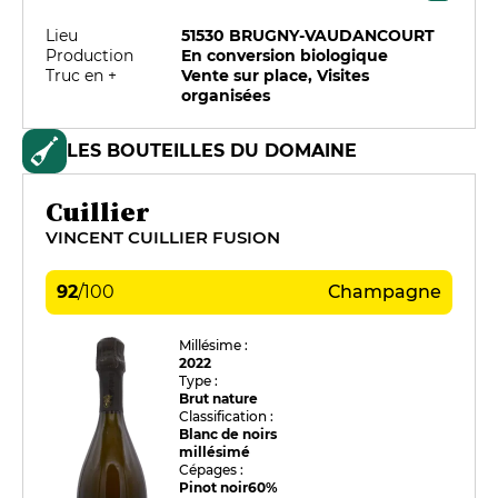
Lieu
51530 BRUGNY-VAUDANCOURT
Production
En conversion biologique
Truc en +
Vente sur place, Visites
organisées
LES BOUTEILLES DU DOMAINE
Cuillier
VINCENT CUILLIER FUSION
92
/
100
Champagne
Millésime :
2022
Type :
Brut nature
Classification :
Blanc de noirs
millésimé
Cépages :
Pinot noir
60%