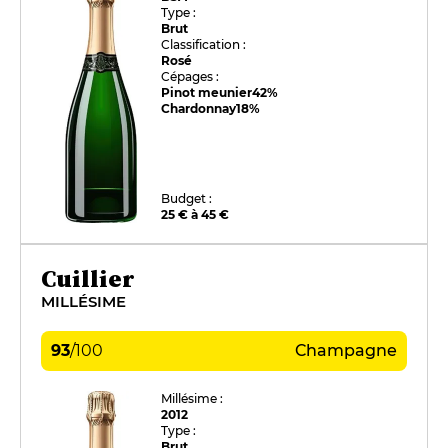
Type :
Brut
Classification :
Rosé
Cépages :
Pinot meunier
42%
Chardonnay
18%
Budget :
25 € à 45 €
Cuillier
MILLÉSIME
93
/
100
Champagne
Millésime :
2012
Type :
Brut