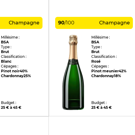
Champagne
90
/
100
Champagne
Millésime :
Millésime :
BSA
BSA
Type :
Type :
Brut
Brut
Classification :
Classification :
Blanc
Rosé
Cépages :
Cépages :
Pinot noir
40%
Pinot meunier
42%
Chardonnay
25%
Chardonnay
18%
Budget :
Budget :
25 € à 45 €
25 € à 45 €