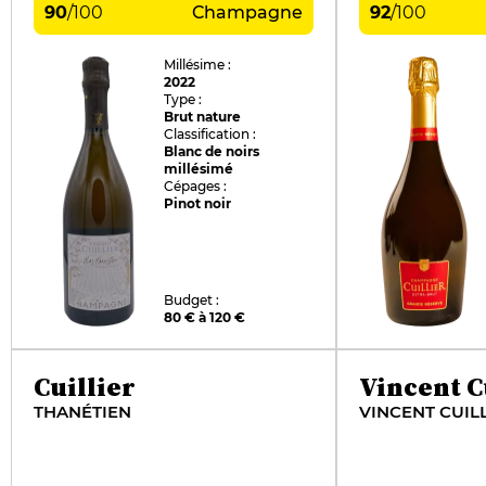
90
/
100
Champagne
92
/
100
Millésime :
2022
Type :
Brut nature
Classification :
Blanc de noirs
millésimé
Cépages :
Pinot noir
Budget :
80 € à 120 €
Cuillier
Vincent C
THANÉTIEN
VINCENT CUILL