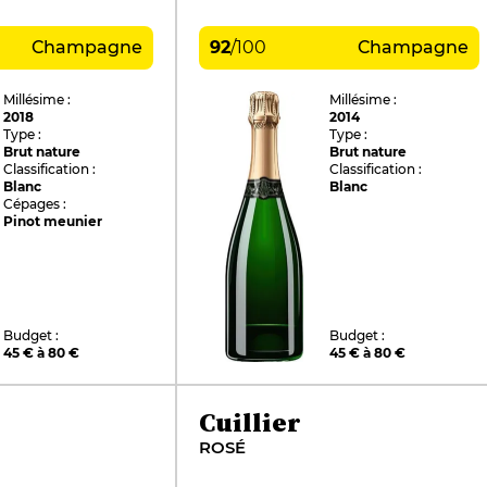
Champagne
92
/
100
Champagne
Millésime :
Millésime :
2018
2014
Type :
Type :
Brut nature
Brut nature
Classification :
Classification :
Blanc
Blanc
Cépages :
Pinot meunier
Budget :
Budget :
45 € à 80 €
45 € à 80 €
Cuillier
ROSÉ