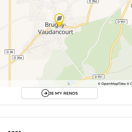
© OpenMapTiles © 
JE M'Y RENDS