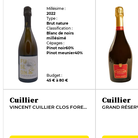
Millésime :
2022
Type :
Brut nature
Classification :
Blanc de noirs
millésimé
Cépages :
Pinot noir
60%
Pinot meunier
40%
Budget :
45 € à 80 €
Cuillier
Cuillier
VINCENT CUILLIER CLOS FORESTIER
GRAND RÉSER