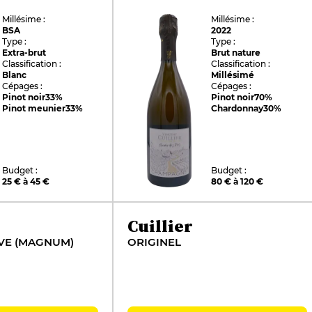
Millésime :
Millésime :
BSA
2022
Type :
Type :
Extra-brut
Brut nature
Classification :
Classification :
Blanc
Millésimé
Cépages :
Cépages :
Pinot noir
33%
Pinot noir
70%
Pinot meunier
33%
Chardonnay
30%
Budget :
Budget :
25 € à 45 €
80 € à 120 €
Cuillier
VE (MAGNUM)
ORIGINEL