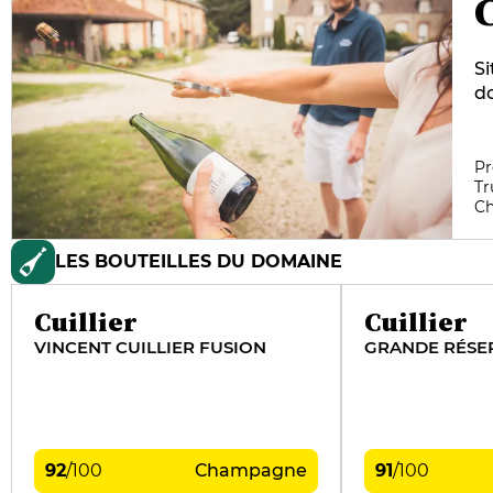
C
Si
do
ma
so
re
Pr
Tr
a 
C
l
n
LES BOUTEILLES DU DOMAINE
ap
p
Em
Cuillier
Cuillier
le
VINCENT CUILLIER FUSION
GRANDE RÉSE
92
/
100
Champagne
91
/
100