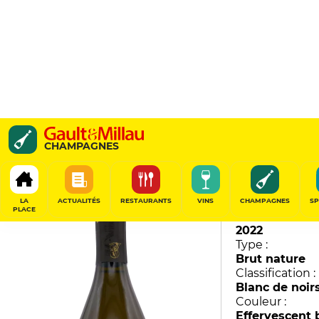
Vincent Cuillier Clos Fo
CHAMPAGNES
Cuillier
90
/
100
LA
ACTUALITÉS
RESTAURANTS
VINS
CHAMPAGNES
SP
PLACE
Millésime :
2022
Type :
Brut nature
Classification :
Blanc de noir
Couleur :
Effervescent 