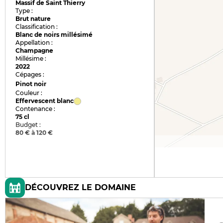
Massif de Saint Thierry
Type :
Brut nature
Classification :
Blanc de noirs millésimé
Appellation :
Champagne
Millésime :
2022
Cépages :
Pinot noir
Couleur :
Effervescent blanc
Contenance :
75 cl
Budget :
80 € à 120 €
DÉCOUVREZ LE DOMAINE