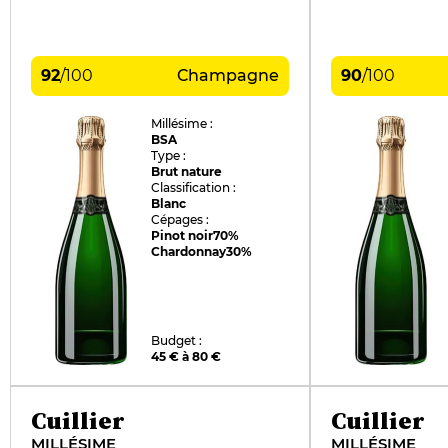
92
/
100
Champagne
90
/
100
Millésime :
BSA
Type :
Brut nature
Classification :
Blanc
Cépages :
Pinot noir
70%
Chardonnay
30%
Budget :
45 € à 80 €
Cuillier
Cuillier
MILLÉSIME
MILLÉSIME