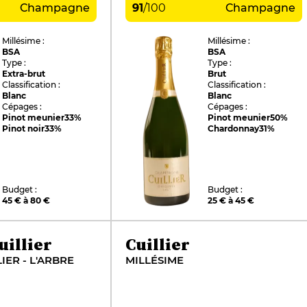
Champagne
91
/
100
Champagne
Millésime :
Millésime :
BSA
BSA
Type :
Type :
Extra-brut
Brut
Classification :
Classification :
Blanc
Blanc
Cépages :
Cépages :
Pinot meunier
33%
Pinot meunier
50%
Pinot noir
33%
Chardonnay
31%
Budget :
Budget :
45 € à 80 €
25 € à 45 €
uillier
Cuillier
IER - L'ARBRE
MILLÉSIME