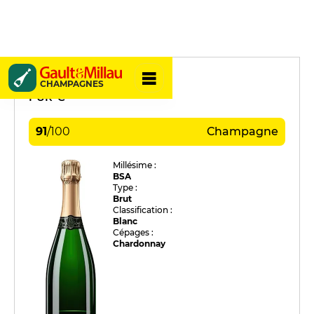
Christophe
CHAMPAGNES
PUR' C
91
/
100
Champagne
Millésime :
BSA
Type :
Brut
Classification :
Blanc
Cépages :
Chardonnay