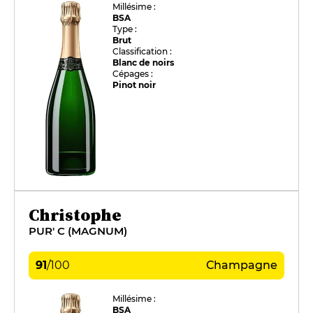
Millésime :
BSA
Type :
Brut
Classification :
Blanc de noirs
Cépages :
Pinot noir
Christophe
PUR' C (MAGNUM)
91
/
100
Champagne
Millésime :
BSA