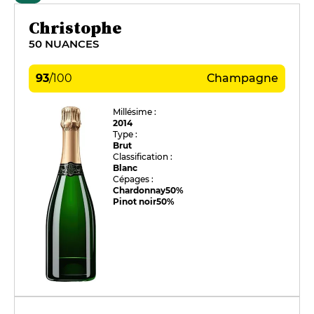
Christophe
50 NUANCES
93
/
100
Champagne
Millésime :
2014
Type :
Brut
Classification :
Blanc
Cépages :
Chardonnay
50%
Pinot noir
50%