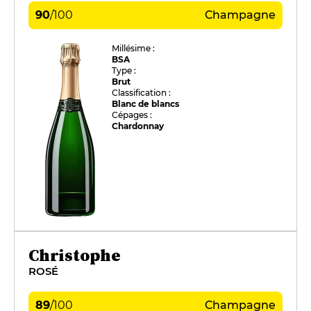
90
/
100
Champagne
Millésime :
BSA
Type :
Brut
Classification :
Blanc de blancs
Cépages :
Chardonnay
Christophe
ROSÉ
89
/
100
Champagne