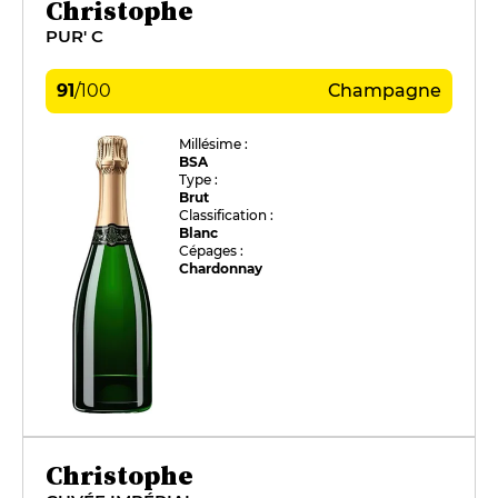
Christophe
PUR' C
91
/
100
Champagne
Millésime :
BSA
Type :
Brut
Classification :
Blanc
Cépages :
Chardonnay
Christophe