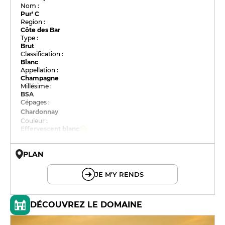
Nom :
Pur' C
Region :
Côte des Bar
Type :
Brut
Classification :
Blanc
Appellation :
Champagne
Millésime :
BSA
Cépages :
Chardonnay
Couleur :
Effervescent blanc
PLAN
© OpenMapTiles © OpenStreetMap
JE M'Y RENDS
DÉCOUVREZ LE DOMAINE