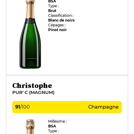
BSA
Type :
Brut
Classification :
Blanc de noirs
Cépages :
Pinot noir
Christophe
PUR' C (MAGNUM)
91
/
100
Champagne
Millésime :
BSA
Type :