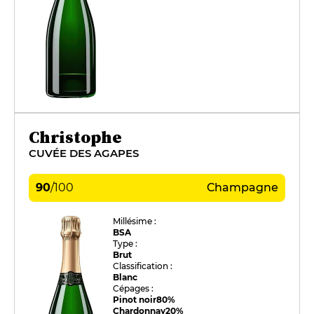
Christophe
CUVÉE DES AGAPES
90
/
100
Champagne
Millésime :
BSA
Type :
Brut
Classification :
Blanc
Cépages :
Pinot noir
80%
Chardonnay
20%