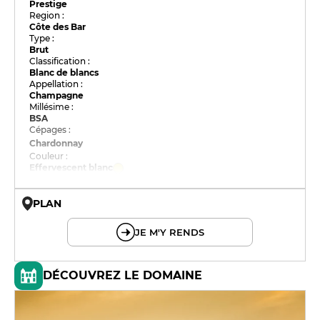
Prestige
Region :
Côte des Bar
Type :
Brut
Classification :
Blanc de blancs
Appellation :
Champagne
Millésime :
BSA
Cépages :
Chardonnay
Couleur :
Effervescent blanc
PLAN
© OpenMapTiles © OpenStreetMap
JE M'Y RENDS
DÉCOUVREZ LE DOMAINE