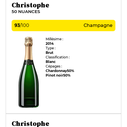
Christophe
50 NUANCES
93
/
100
Champagne
Millésime :
2014
Type :
Brut
Classification :
Blanc
Cépages :
Chardonnay
50%
Pinot noir
50%
Christophe