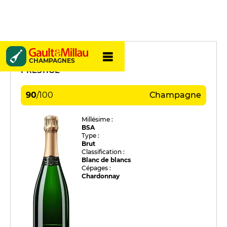
Christophe
CHAMPAGNES
PRESTIGE
90
/
100
Champagne
Millésime :
BSA
Type :
Brut
Classification :
Blanc de blancs
Cépages :
Chardonnay