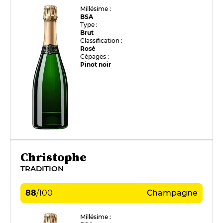
Millésime :
BSA
Type :
Brut
Classification :
Rosé
Cépages :
Pinot noir
Christophe
TRADITION
88
/
100
Champagne
Millésime :