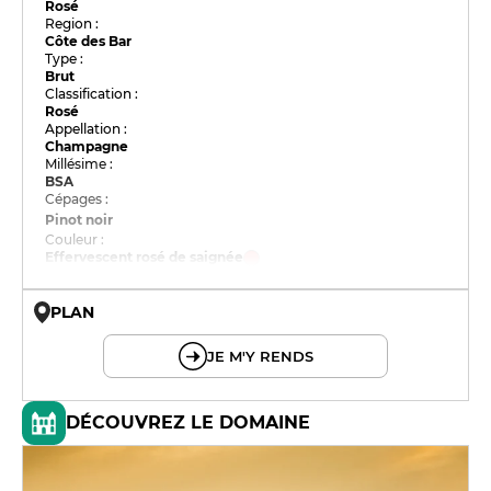
Rosé
Region :
Côte des Bar
Type :
Brut
Classification :
Rosé
Appellation :
Champagne
Millésime :
BSA
Cépages :
Pinot noir
Couleur :
Effervescent rosé de saignée
PLAN
© OpenMapTiles © OpenStreetMap
JE M'Y RENDS
DÉCOUVREZ LE DOMAINE