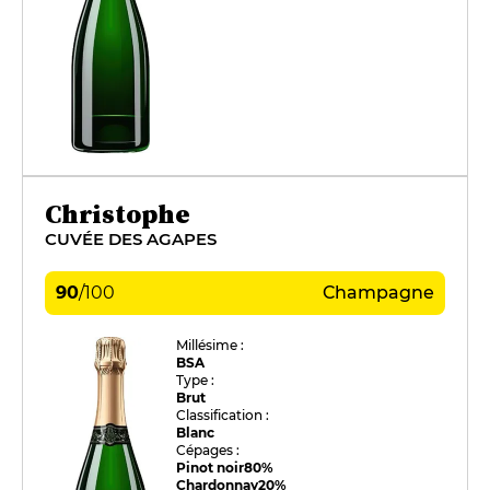
Christophe
CUVÉE DES AGAPES
90
/
100
Champagne
Millésime :
BSA
Type :
Brut
Classification :
Blanc
Cépages :
Pinot noir
80%
Chardonnay
20%