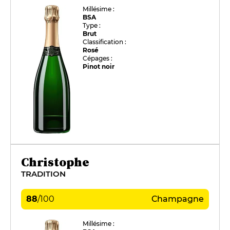
Millésime :
BSA
Type :
Brut
Classification :
Rosé
Cépages :
Pinot noir
Christophe
TRADITION
88
/
100
Champagne
Millésime :