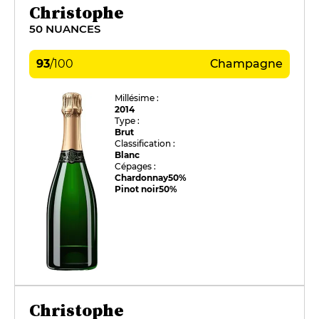
Christophe
50 NUANCES
93
/
100
Champagne
Millésime :
2014
Type :
Brut
Classification :
Blanc
Cépages :
Chardonnay
50%
Pinot noir
50%
Christophe