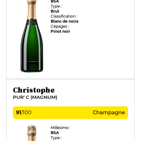
BSA
Type :
Brut
Classification :
Blanc de noirs
Cépages :
Pinot noir
Christophe
PUR' C (MAGNUM)
91
/
100
Champagne
Millésime :
BSA
Type :