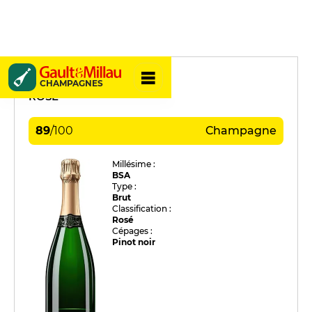
Christophe
CHAMPAGNES
ROSÉ
89
/
100
Champagne
Millésime :
BSA
Type :
Brut
Classification :
Rosé
Cépages :
Pinot noir