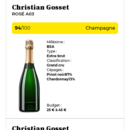
Christian Gosset
ROSÉ A03
94
/
100
Champagne
Millésime :
BSA
Type :
Extra-brut
Classification :
Grand cru
Cépages :
Pinot noir
87%
Chardonnay
13%
Budget :
25 € à 45 €
Christian Gosset