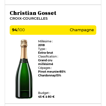
Christian Gosset
CROIX-COURCELLES
94
/
100
Champagne
Millésime :
2018
Type :
Extra-brut
Classification :
Grand cru
millésimé
Cépages :
Pinot meunier
85%
Chardonnay
15%
Budget :
45 € à 80 €