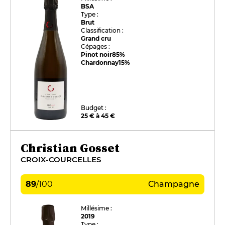
BSA
Type :
Brut
Classification :
Grand cru
Cépages :
Pinot noir
85%
Chardonnay
15%
Budget :
25 € à 45 €
Christian Gosset
CROIX-COURCELLES
89
/
100
Champagne
Millésime :
2019
Type :