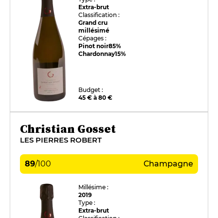
Extra-brut
Classification :
Grand cru
millésimé
Cépages :
Pinot noir
85%
Chardonnay
15%
Budget :
45 € à 80 €
Christian Gosset
LES PIERRES ROBERT
89
/
100
Champagne
Millésime :
2019
Type :
Extra-brut