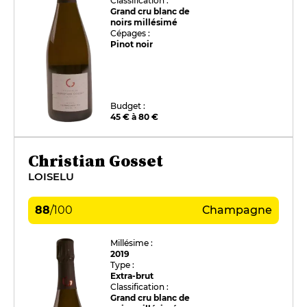
Classification :
Grand cru blanc de
noirs millésimé
Cépages :
Pinot noir
Budget :
45 € à 80 €
Christian Gosset
LOISELU
88
/
100
Champagne
Millésime :
2019
Type :
Extra-brut
Classification :
Grand cru blanc de