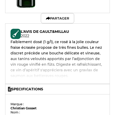
PARTAGER
L'AVIS DE GAULT&MILLAU
2022
Faiblement dosé (1 g/l), ce rosé à la jolie couleur
fraise écrasée propose de très fines bulles. Le nez
discret précède une bouche délicate et vineuse,
aux tanins veloutés apportés par l’adjonction de
vin rouge vinifié en fûts. Digeste et rafraîchissant,
ce vin d’apéritif s'appréciera avec un gravlax de
saumon aux betteraves rouges.
SPECIFICATIONS
Marque :
Christian Gosset
Nom :