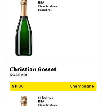
BSA
Classification :
Grand cru
Christian Gosset
ROSÉ A01
91
/
100
Champagne
Millésime :
BSA
Classification :