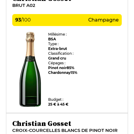
BRUT A02
93
/
100
Champagne
Millésime :
BSA
Type :
Extra-brut
Classification :
Grand cru
Cépages :
Pinot noir
85%
Chardonnay
15%
Budget :
25 € à 45 €
Christian Gosset
CROIX-COURCELLES BLANCS DE PINOT NOIR