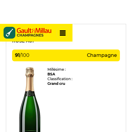
Christian Gosset
CHAMPAGNES
ROSÉ A01
91
/
100
Champagne
Millésime :
BSA
Classification :
Grand cru