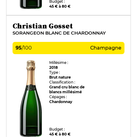
Budget :
45 € à 80 €
Christian Gosset
SORANGEON BLANC DE CHARDONNAY
95
/
100
Champagne
Millésime :
2018
Type :
Brut nature
Classification :
Grand cru blanc de
blancs millésimé
Cépages :
Chardonnay
Budget :
45 € à 80 €