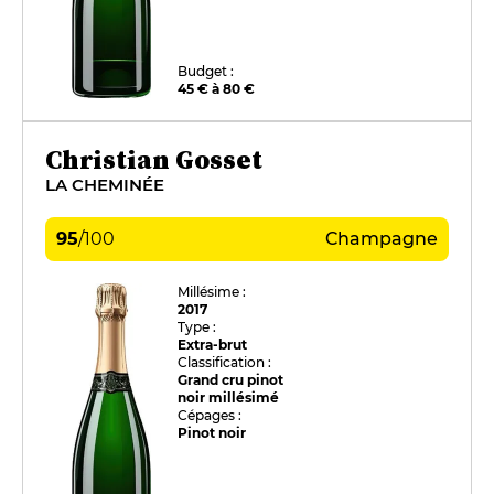
Budget :
45 € à 80 €
Christian Gosset
LA CHEMINÉE
95
/
100
Champagne
Millésime :
2017
Type :
Extra-brut
Classification :
Grand cru pinot
noir millésimé
Cépages :
Pinot noir