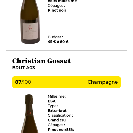
noirs millésimé
Cépages :
Pinot noir
Budget :
45 € à 80 €
Christian Gosset
BRUT A03
87
/
100
Champagne
Millésime :
BSA
Type :
Extra-brut
Classification :
Grand cru
Cépages :
Pinot noir
85%