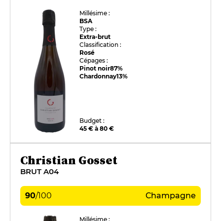
Millésime :
BSA
Type :
Extra-brut
Classification :
Rosé
Cépages :
Pinot noir
87%
Chardonnay
13%
Budget :
45 € à 80 €
Christian Gosset
BRUT A04
90
/
100
Champagne
Millésime :