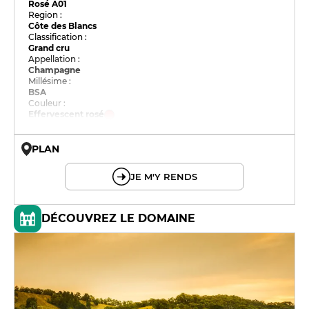
Rosé A01
Region :
Côte des Blancs
Classification :
Grand cru
Appellation :
Champagne
Millésime :
BSA
Couleur :
Effervescent rosé
PLAN
© OpenMapTiles © OpenStreetMap
JE M'Y RENDS
DÉCOUVREZ LE DOMAINE