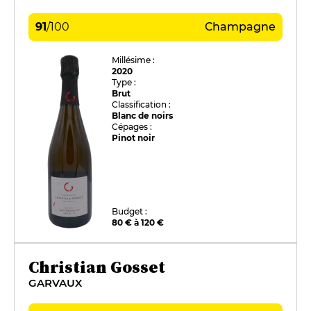
91
/
100
Champagne
Millésime :
2020
Type :
Brut
Classification :
Blanc de noirs
Cépages :
Pinot noir
Budget :
80 € à 120 €
Christian Gosset
GARVAUX