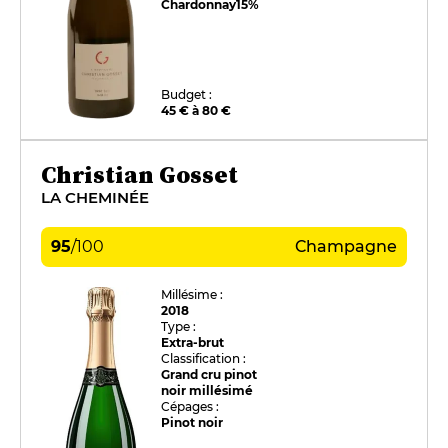
Chardonnay
15%
Budget :
45 € à 80 €
Christian Gosset
LA CHEMINÉE
95
/
100
Champagne
Millésime :
2018
Type :
Extra-brut
Classification :
Grand cru pinot
noir millésimé
Cépages :
Pinot noir