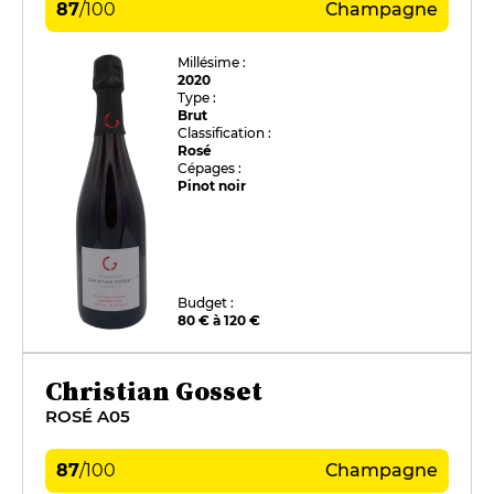
87
/
100
Champagne
Millésime :
2020
Type :
Brut
Classification :
Rosé
Cépages :
Pinot noir
Budget :
80 € à 120 €
Christian Gosset
ROSÉ A05
87
/
100
Champagne