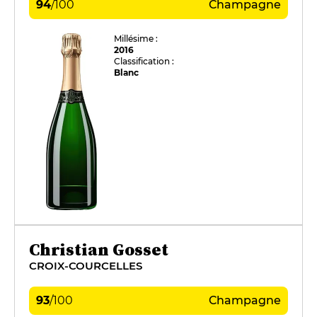
94
/
100
Champagne
Millésime :
2016
Classification :
Blanc
Christian Gosset
CROIX-COURCELLES
93
/
100
Champagne