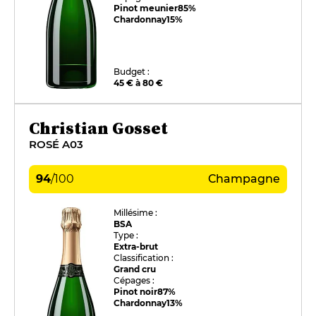
Pinot meunier
85%
Chardonnay
15%
Budget :
45 € à 80 €
Christian Gosset
ROSÉ A03
94
/
100
Champagne
Millésime :
BSA
Type :
Extra-brut
Classification :
Grand cru
Cépages :
Pinot noir
87%
Chardonnay
13%