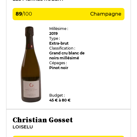
89
/
100
Champagne
Millésime :
2019
Type :
Extra-brut
Classification :
Grand cru blanc de
noirs millésimé
Cépages :
Pinot noir
Budget :
45 € à 80 €
Christian Gosset
LOISELU