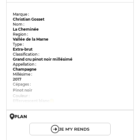
Marque :
Christian Gosset
Nom :
La Cheminée
Region :
Vallée de la Marne
Type :
Extra-brut
Classification :
Grand cru pinot noir millésimé
Appellation :
Champagne
Millésime :
2017
Cépages :
Pinot noir
Couleur :
Effervescent blanc
PLAN
© OpenMapTiles © OpenStreetMap
JE M'Y RENDS