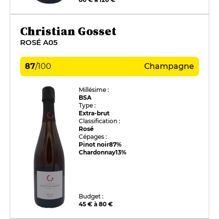
Christian Gosset
ROSÉ A05
87
/
100
Champagne
Millésime :
BSA
Type :
Extra-brut
Classification :
Rosé
Cépages :
Pinot noir
87%
Chardonnay
13%
Budget :
45 € à 80 €