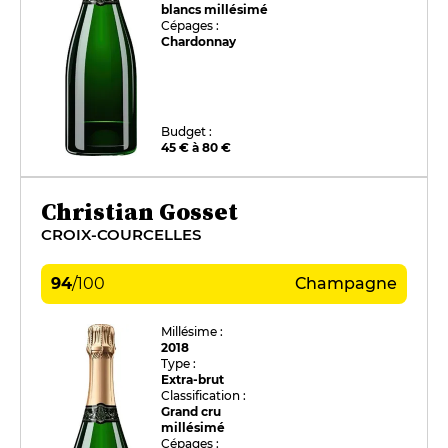
blancs millésimé
Cépages :
Chardonnay
Budget :
45 € à 80 €
Christian Gosset
CROIX-COURCELLES
94
/
100
Champagne
Millésime :
2018
Type :
Extra-brut
Classification :
Grand cru
millésimé
Cépages :