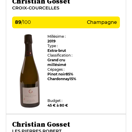
Christian Gosset
CROIX-COURCELLES
89
/
100
Champagne
Millésime :
2019
Type :
Extra-brut
Classification :
Grand cru
millésimé
Cépages :
Pinot noir
85%
Chardonnay
15%
Budget :
45 € à 80 €
Christian Gosset
LES PIERRES ROBERT