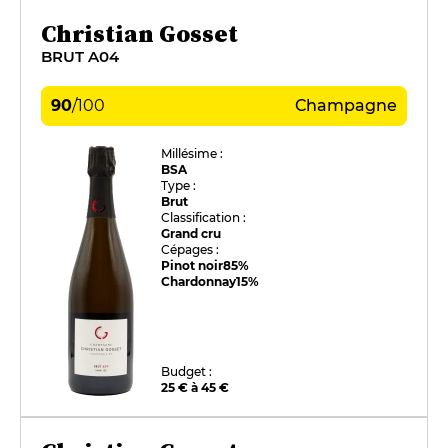
Christian Gosset
BRUT A04
90
/
100
Champagne
Millésime :
BSA
Type :
Brut
Classification :
Grand cru
Cépages :
Pinot noir
85%
Chardonnay
15%
Budget :
25 € à 45 €