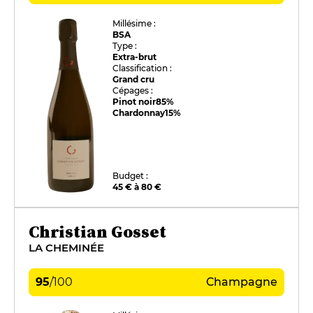
Millésime :
BSA
Type :
Extra-brut
Classification :
Grand cru
Cépages :
Pinot noir
85%
Chardonnay
15%
Budget :
45 € à 80 €
Christian Gosset
LA CHEMINÉE
95
/
100
Champagne