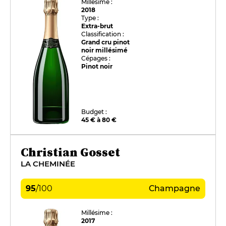
Millésime :
2018
Type :
Extra-brut
Classification :
Grand cru pinot
noir millésimé
Cépages :
Pinot noir
Budget :
45 € à 80 €
Christian Gosset
LA CHEMINÉE
95
/
100
Champagne
Millésime :
2017