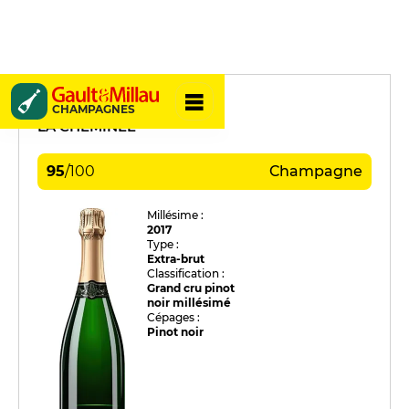
Christian Gosset
CHAMPAGNES
LA CHEMINÉE
95
/
100
Champagne
Millésime :
2017
Type :
Extra-brut
Classification :
Grand cru pinot
noir millésimé
Cépages :
Pinot noir