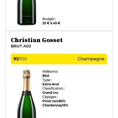
Budget :
25 € à 45 €
Christian Gosset
BRUT A02
93
/
100
Champagne
Millésime :
BSA
Type :
Extra-brut
Classification :
Grand cru
Cépages :
Pinot noir
85%
Chardonnay
15%