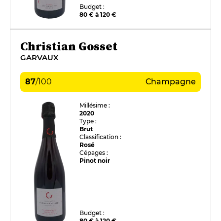
Budget :
80 € à 120 €
Christian Gosset
GARVAUX
87
/
100
Champagne
Millésime :
2020
Type :
Brut
Classification :
Rosé
Cépages :
Pinot noir
Budget :
80 € à 120 €