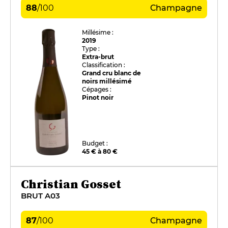
88
/
100
Champagne
Millésime :
2019
Type :
Extra-brut
Classification :
Grand cru blanc de
noirs millésimé
Cépages :
Pinot noir
Budget :
45 € à 80 €
Christian Gosset
BRUT A03
87
/
100
Champagne