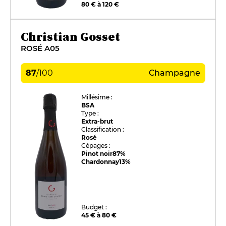
80 € à 120 €
Christian Gosset
ROSÉ A05
87
/
100
Champagne
Millésime :
BSA
Type :
Extra-brut
Classification :
Rosé
Cépages :
Pinot noir
87%
Chardonnay
13%
Budget :
45 € à 80 €