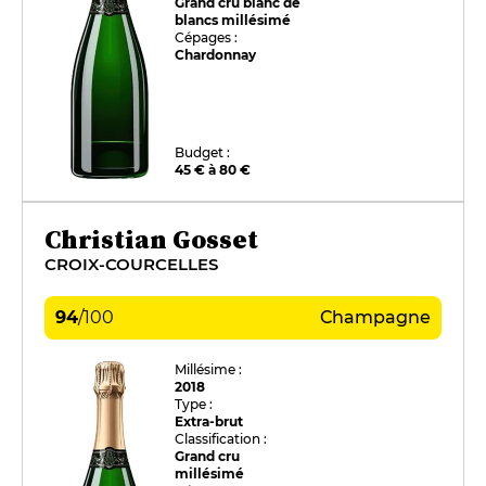
Grand cru blanc de
blancs millésimé
Cépages :
Chardonnay
Budget :
45 € à 80 €
Christian Gosset
CROIX-COURCELLES
94
/
100
Champagne
Millésime :
2018
Type :
Extra-brut
Classification :
Grand cru
millésimé