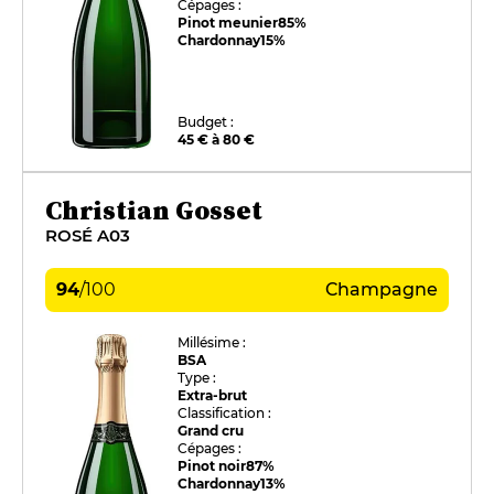
Cépages :
Pinot meunier
85%
Chardonnay
15%
Budget :
45 € à 80 €
Christian Gosset
ROSÉ A03
94
/
100
Champagne
Millésime :
BSA
Type :
Extra-brut
Classification :
Grand cru
Cépages :
Pinot noir
87%
Chardonnay
13%