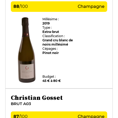
88
/
100
Champagne
Millésime :
2019
Type :
Extra-brut
Classification :
Grand cru blanc de
noirs millésimé
Cépages :
Pinot noir
Budget :
45 € à 80 €
Christian Gosset
BRUT A03
87
/
100
Champagne