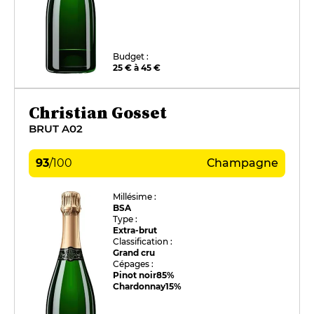
Budget :
25 € à 45 €
Christian Gosset
BRUT A02
93
/
100
Champagne
Millésime :
BSA
Type :
Extra-brut
Classification :
Grand cru
Cépages :
Pinot noir
85%
Chardonnay
15%