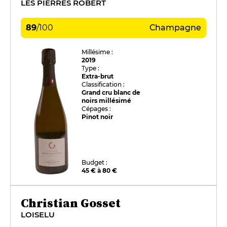
LES PIERRES ROBERT
89
/
100
Champagne
Millésime :
2019
Type :
Extra-brut
Classification :
Grand cru blanc de
noirs millésimé
Cépages :
Pinot noir
Budget :
45 € à 80 €
Christian Gosset
LOISELU