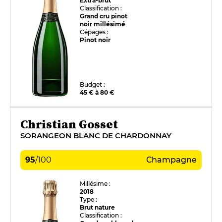
Extra-brut
Classification :
Grand cru pinot
noir millésimé
Cépages :
Pinot noir
Budget :
45 € à 80 €
Christian Gosset
SORANGEON BLANC DE CHARDONNAY
95
/
100
Champagne
Millésime :
2018
Type :
Brut nature
Classification :