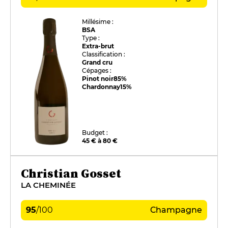
Millésime :
BSA
Type :
Extra-brut
Classification :
Grand cru
Cépages :
Pinot noir
85%
Chardonnay
15%
Budget :
45 € à 80 €
Christian Gosset
LA CHEMINÉE
95
/
100
Champagne