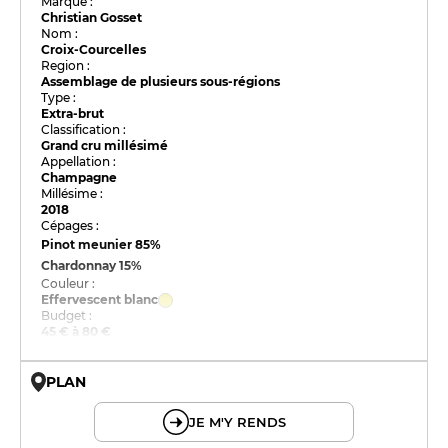
Marque :
Christian Gosset
Nom :
Croix-Courcelles
Region :
Assemblage de plusieurs sous-régions
Type :
Extra-brut
Classification :
Grand cru millésimé
Appellation :
Champagne
Millésime :
2018
Cépages :
Pinot meunier
85%
Chardonnay
15%
Couleur :
Effervescent blanc
Budget :
45 € à 80 €
PLAN
© OpenMapTiles © OpenStreetMap
JE M'Y RENDS