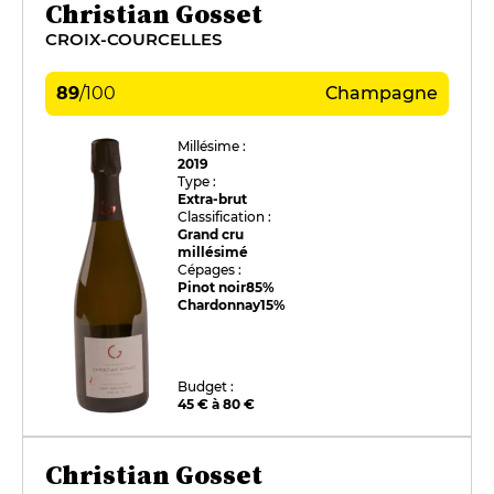
Christian Gosset
CROIX-COURCELLES
89
/
100
Champagne
Millésime :
2019
Type :
Extra-brut
Classification :
Grand cru
millésimé
Cépages :
Pinot noir
85%
Chardonnay
15%
Budget :
45 € à 80 €
Christian Gosset