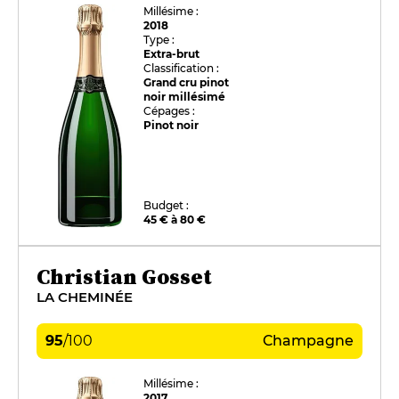
Millésime :
2018
Type :
Extra-brut
Classification :
Grand cru pinot
noir millésimé
Cépages :
Pinot noir
Budget :
45 € à 80 €
Christian Gosset
LA CHEMINÉE
95
/
100
Champagne
Millésime :
2017