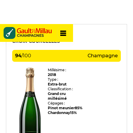
Christian Gosset
CHAMPAGNES
CROIX-COURCELLES
94
/
100
Champagne
Millésime :
2018
Type :
Extra-brut
Classification :
Grand cru
millésimé
Cépages :
Pinot meunier
85%
Chardonnay
15%