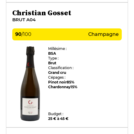
Christian Gosset
BRUT A04
90
/
100
Champagne
Millésime :
BSA
Type :
Brut
Classification :
Grand cru
Cépages :
Pinot noir
85%
Chardonnay
15%
Budget :
25 € à 45 €