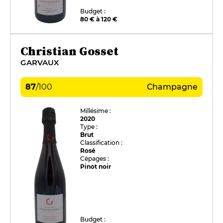
Budget :
80 € à 120 €
Christian Gosset
GARVAUX
87
/
100
Champagne
Millésime :
2020
Type :
Brut
Classification :
Rosé
Cépages :
Pinot noir
Budget :