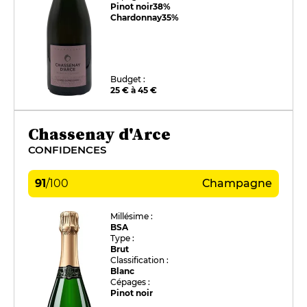
Pinot noir
38%
Chardonnay
35%
Budget :
25 € à 45 €
Chassenay d'Arce
CONFIDENCES
91
/
100
Champagne
Millésime :
BSA
Type :
Brut
Classification :
Blanc
Cépages :
Pinot noir