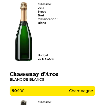
Millésime :
2014
Type :
Brut
Classification :
Blanc
Budget :
25 € à 45 €
Chassenay d'Arce
BLANC DE BLANCS
90
/
100
Champagne
Millésime :