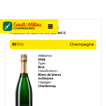
Chassenay d'Arce
CHAMPAGNES
MILLÉSIME BLANC DE BLANCS
91
/
100
Champagne
Millésime :
2006
Type :
Brut
Classification :
Blanc de blancs
millésimé
Cépages :
Chardonnay