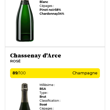
Blanc
Cépages :
Pinot noir
58%
Chardonnay
34%
Chassenay d'Arce
ROSÉ
89
/
100
Champagne
Millésime :
BSA
Type :
Brut
Classification :
Rosé
Cépages :