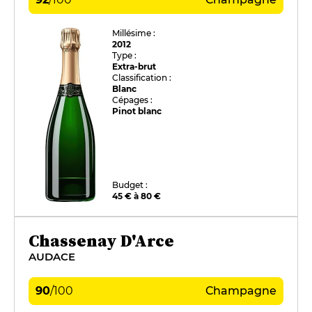
Millésime :
2012
Type :
Extra-brut
Classification :
Blanc
Cépages :
Pinot blanc
Budget :
45 € à 80 €
Chassenay D'Arce
AUDACE
90
/
100
Champagne