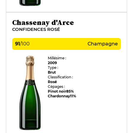
Chassenay d'Arce
CONFIDENCES ROSÉ
91
/
100
Champagne
Millésime :
2009
Type :
Brut
Classification :
Rosé
Cépages :
Pinot noir
85%
Chardonnay
11%