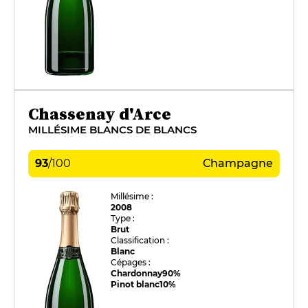
Chassenay d'Arce
MILLÉSIME BLANCS DE BLANCS
93
/
100
Champagne
Millésime :
2008
Type :
Brut
Classification :
Blanc
Cépages :
Chardonnay
90%
Pinot blanc
10%