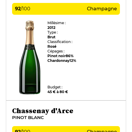
92
/
100
Champagne
Millésime :
2012
Type :
Brut
Classification :
Rosé
Cépages :
Pinot noir
86%
Chardonnay
12%
Budget :
45 € à 80 €
Chassenay d'Arce
PINOT BLANC
92
/
100
Champagne