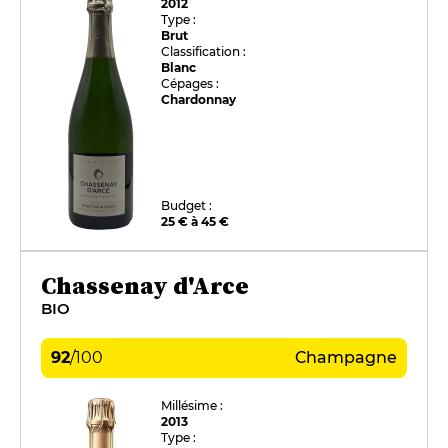
2012
Type :
Brut
Classification :
Blanc
Cépages :
Chardonnay
Budget :
25 € à 45 €
Chassenay d'Arce
BIO
92
/
100
Champagne
Millésime :
2013
Type :