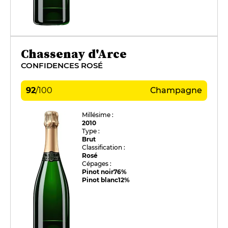
Chassenay d'Arce
CONFIDENCES ROSÉ
92
/
100
Champagne
Millésime :
2010
Type :
Brut
Classification :
Rosé
Cépages :
Pinot noir
76%
Pinot blanc
12%