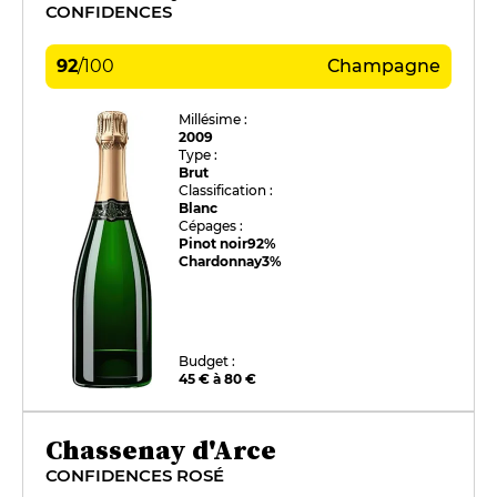
CONFIDENCES
92
/
100
Champagne
Millésime :
2009
Type :
Brut
Classification :
Blanc
Cépages :
Pinot noir
92%
Chardonnay
3%
Budget :
45 € à 80 €
Chassenay d'Arce
CONFIDENCES ROSÉ