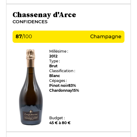
Chassenay d'Arce
CONFIDENCES
87
/
100
Champagne
Millésime :
2012
Type :
Brut
Classification :
Blanc
Cépages :
Pinot noir
83%
Chardonnay
15%
Budget :
45 € à 80 €