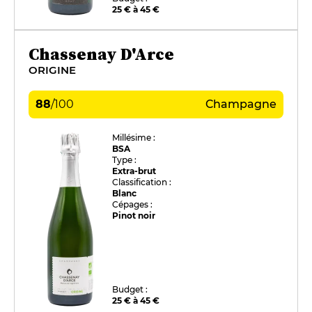
25 € à 45 €
Chassenay D'Arce
ORIGINE
88
/
100
Champagne
Millésime :
BSA
Type :
Extra-brut
Classification :
Blanc
Cépages :
Pinot noir
Budget :
25 € à 45 €