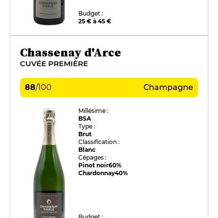
Budget :
25 € à 45 €
Chassenay d'Arce
CUVÉE PREMIÈRE
88
/
100
Champagne
Millésime :
BSA
Type :
Brut
Classification :
Blanc
Cépages :
Pinot noir
60%
Chardonnay
40%
Budget :