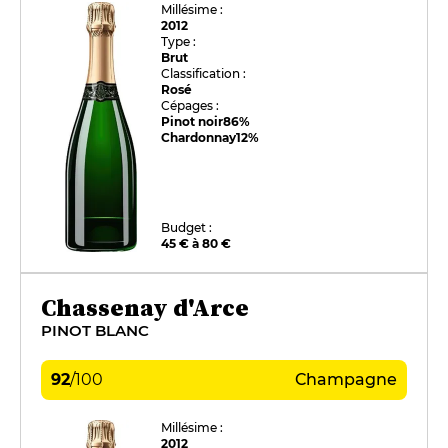
Millésime :
2012
Type :
Brut
Classification :
Rosé
Cépages :
Pinot noir
86%
Chardonnay
12%
Budget :
45 € à 80 €
Chassenay d'Arce
PINOT BLANC
92
/
100
Champagne
Millésime :
2012