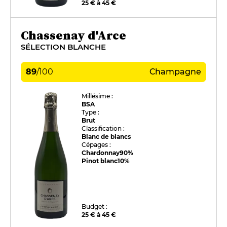
25 € à 45 €
Chassenay d'Arce
SÉLECTION BLANCHE
89
/
100
Champagne
Millésime :
BSA
Type :
Brut
Classification :
Blanc de blancs
Cépages :
Chardonnay
90%
Pinot blanc
10%
Budget :
25 € à 45 €