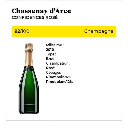
Chassenay d'Arce
CONFIDENCES ROSÉ
92
/
100
Champagne
Millésime :
2010
Type :
Brut
Classification :
Rosé
Cépages :
Pinot noir
76%
Pinot blanc
12%