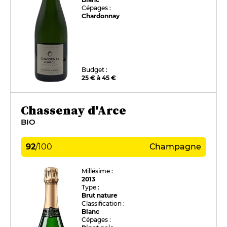
Cépages :
Chardonnay
Budget :
25 € à 45 €
Chassenay d'Arce
BIO
92
/
100
Champagne
Millésime :
2013
Type :
Brut nature
Classification :
Blanc
Cépages :