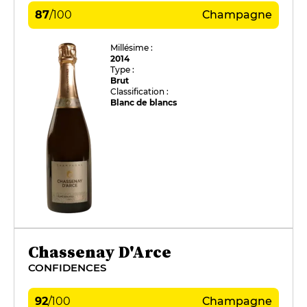
87
/
100
Champagne
Millésime :
2014
Type :
Brut
Classification :
Blanc de blancs
Chassenay D'Arce
CONFIDENCES
92
/
100
Champagne