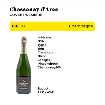
Chassenay d'Arce
CUVÉE PREMIÈRE
88
/
100
Champagne
Millésime :
BSA
Type :
Brut
Classification :
Blanc
Cépages :
Pinot noir
60%
Chardonnay
40%
Budget :
25 € à 45 €