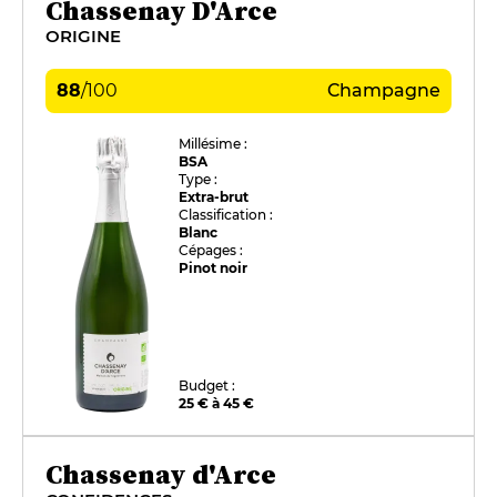
Chassenay D'Arce
ORIGINE
88
/
100
Champagne
Millésime :
BSA
Type :
Extra-brut
Classification :
Blanc
Cépages :
Pinot noir
Budget :
25 € à 45 €
Chassenay d'Arce