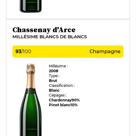
Chassenay d'Arce
MILLÉSIME BLANCS DE BLANCS
93
/
100
Champagne
Millésime :
2008
Type :
Brut
Classification :
Blanc
Cépages :
Chardonnay
90%
Pinot blanc
10%