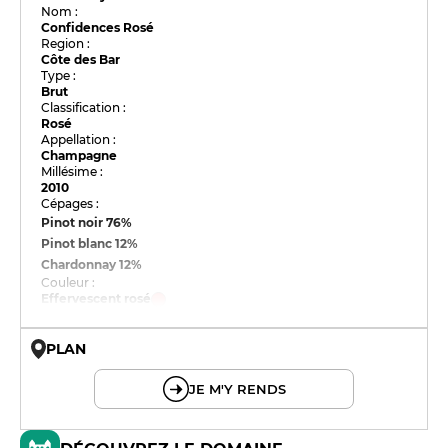
Nom :
Confidences Rosé
Region :
Côte des Bar
Type :
Brut
Classification :
Rosé
Appellation :
Champagne
Millésime :
2010
Cépages :
Pinot noir
76%
Pinot blanc
12%
Chardonnay
12%
Couleur :
Effervescent rosé
PLAN
© OpenMapTiles © OpenStreetMap
JE M'Y RENDS