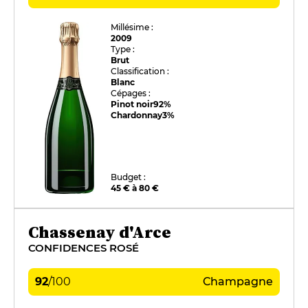
Millésime :
2009
Type :
Brut
Classification :
Blanc
Cépages :
Pinot noir
92%
Chardonnay
3%
Budget :
45 € à 80 €
Chassenay d'Arce
CONFIDENCES ROSÉ
92
/
100
Champagne