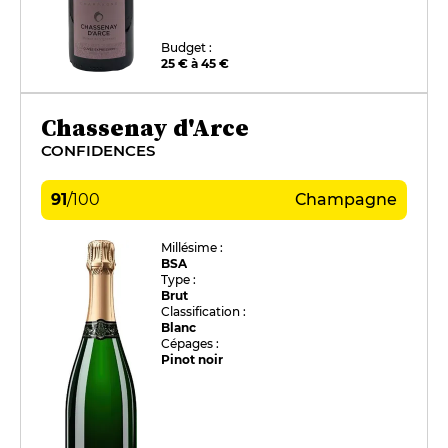
Budget :
25 € à 45 €
Chassenay d'Arce
CONFIDENCES
91
/
100
Champagne
Millésime :
BSA
Type :
Brut
Classification :
Blanc
Cépages :
Pinot noir