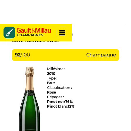
Chassenay d'Arce
CHAMPAGNES
CONFIDENCES ROSÉ
92
/
100
Champagne
Millésime :
2010
Type :
Brut
Classification :
Rosé
Cépages :
Pinot noir
76%
Pinot blanc
12%