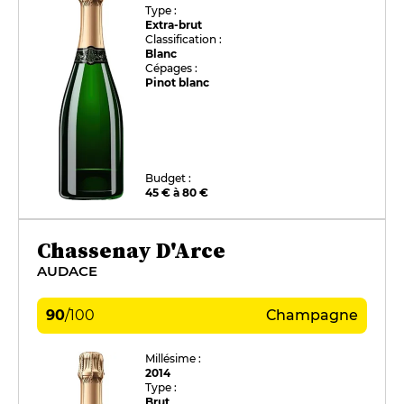
Type :
Extra-brut
Classification :
Blanc
Cépages :
Pinot blanc
Budget :
45 € à 80 €
Chassenay D'Arce
AUDACE
90
/
100
Champagne
Millésime :
2014
Type :
Brut