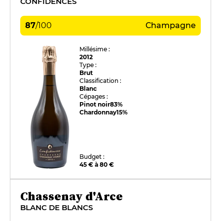
CONFIDENCES
87
/
100
Champagne
Millésime :
2012
Type :
Brut
Classification :
Blanc
Cépages :
Pinot noir
83%
Chardonnay
15%
Budget :
45 € à 80 €
Chassenay d'Arce
BLANC DE BLANCS