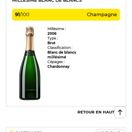
MILLÉSIME BLANC DE BLANCS
91
/
100
Champagne
Millésime :
2006
Type :
Brut
Classification :
Blanc de blancs
millésimé
Cépages :
Chardonnay
RETOUR EN HAUT