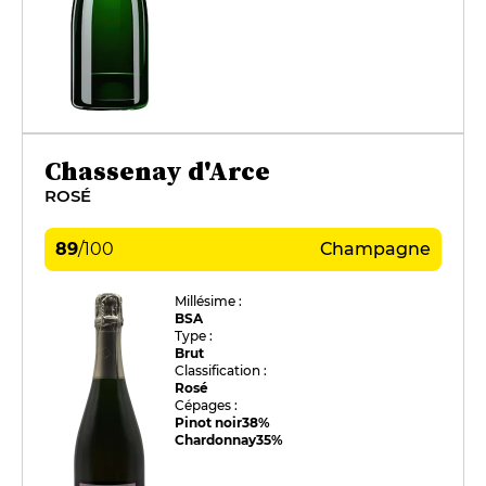
Chassenay d'Arce
ROSÉ
89
/
100
Champagne
Millésime :
BSA
Type :
Brut
Classification :
Rosé
Cépages :
Pinot noir
38%
Chardonnay
35%