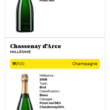
Pinot noir
Chassenay d'Arce
MILLÉSIME
91
/
100
Champagne
Millésime :
2008
Type :
Brut
Classification :
Blanc
Cépages :
Pinot noir
58%
Chardonnay
34%