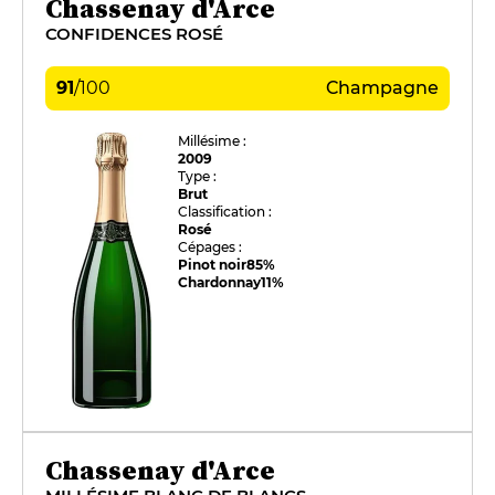
Chassenay d'Arce
CONFIDENCES ROSÉ
91
/
100
Champagne
Millésime :
2009
Type :
Brut
Classification :
Rosé
Cépages :
Pinot noir
85%
Chardonnay
11%
Chassenay d'Arce