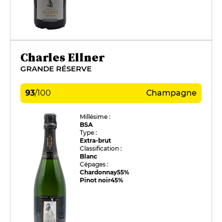
Charles Ellner
GRANDE RÉSERVE
93
/
100
Champagne
Millésime :
BSA
Type :
Extra-brut
Classification :
Blanc
Cépages :
Chardonnay
55%
Pinot noir
45%