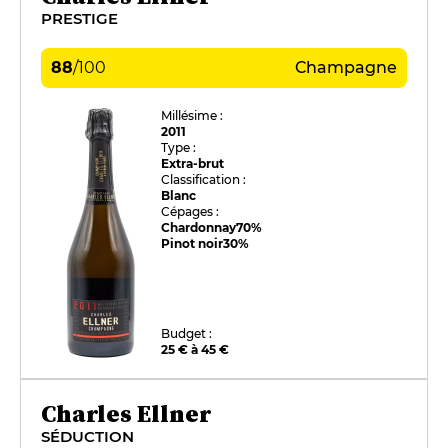
PRESTIGE
88
/
100
Champagne
Millésime :
2011
Type :
Extra-brut
Classification :
Blanc
Cépages :
Chardonnay
70%
Pinot noir
30%
Budget :
25 € à 45 €
Charles Ellner
SÉDUCTION