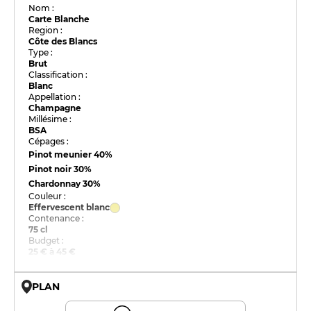
Nom :
Carte Blanche
Region :
Côte des Blancs
Type :
Brut
Classification :
Blanc
Appellation :
Champagne
Millésime :
BSA
Cépages :
Pinot meunier
40%
Pinot noir
30%
Chardonnay
30%
Couleur :
Effervescent blanc
Contenance :
75 cl
Budget :
25 € à 45 €
PLAN
© OpenMapTiles © OpenStreetMap