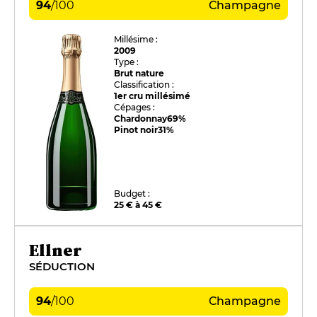
94
/
100
Champagne
Millésime :
2009
Type :
Brut nature
Classification :
1er cru millésimé
Cépages :
Chardonnay
69%
Pinot noir
31%
Budget :
25 € à 45 €
Ellner
SÉDUCTION
94
/
100
Champagne