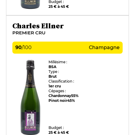
Budget :
25 € à 45 €
Charles Ellner
PREMIER CRU
90
/
100
Champagne
Millésime :
BSA
Type :
Brut
Classification :
1er cru
Cépages :
Chardonnay
55%
Pinot noir
45%
Budget :
25 € à 45 €