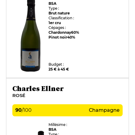
BSA
Type :
Brut nature
Classification :
1er cru
Cépages :
Chardonnay
60%
Pinot noir
40%
Budget :
25 € à 45 €
Charles Ellner
ROSÉ
90
/
100
Champagne
Millésime :
BSA
Type :