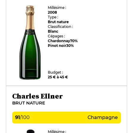
Millésime :
2008
Type :
Brut nature
Classification :
Blanc
Cépages :
Chardonnay
70%
Pinot noir
30%
Budget :
25 € à 45 €
Charles Ellner
BRUT NATURE
91
/
100
Champagne
Millésime :