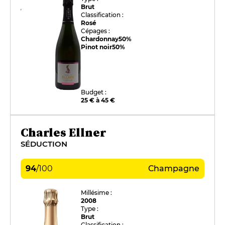
Brut
Classification :
Rosé
Cépages :
Chardonnay
50%
Pinot noir
50%
Budget :
25 € à 45 €
Charles Ellner
SÉDUCTION
94
/
100
Champagne
Millésime :
2008
Type :
Brut
Classification :