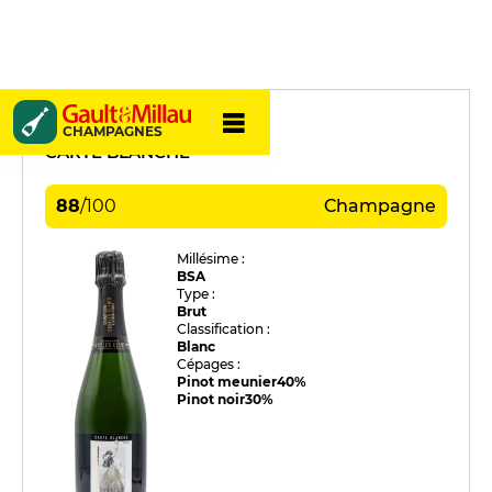
Charles Ellner
CHAMPAGNES
CARTE BLANCHE
88
/
100
Champagne
Millésime :
BSA
Type :
Brut
Classification :
Blanc
Cépages :
Pinot meunier
40%
Pinot noir
30%