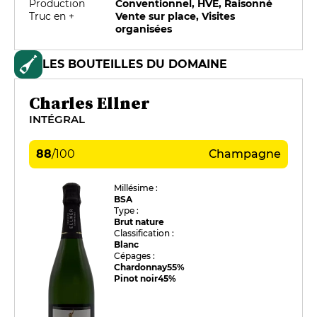
Production
Conventionnel, HVE, Raisonné
Truc en +
Vente sur place, Visites
organisées
LES BOUTEILLES DU DOMAINE
Charles Ellner
INTÉGRAL
88
/
100
Champagne
Millésime :
BSA
Type :
Brut nature
Classification :
Blanc
Cépages :
Chardonnay
55%
Pinot noir
45%