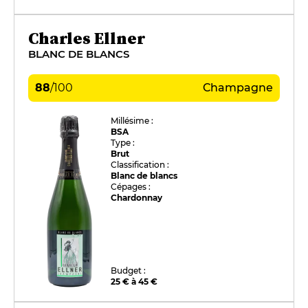
Charles Ellner
BLANC DE BLANCS
88
/
100
Champagne
Millésime :
BSA
Type :
Brut
Classification :
Blanc de blancs
Cépages :
Chardonnay
Budget :
25 € à 45 €