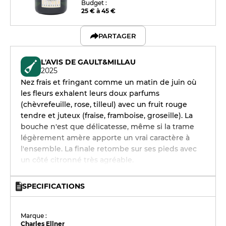
Budget :
25 € à 45 €
PARTAGER
L'AVIS DE GAULT&MILLAU
2025
Nez frais et fringant comme un matin de juin où
les fleurs exhalent leurs doux parfums
(chèvrefeuille, rose, tilleul) avec un fruit rouge
tendre et juteux (fraise, framboise, groseille). La
bouche n'est que délicatesse, même si la trame
légèrement amère apporte un vrai caractère à
l'ensemble. La finale retombe sur ses pieds avec
un côté citronné très agréable.
SPECIFICATIONS
Marque :
Charles Ellner