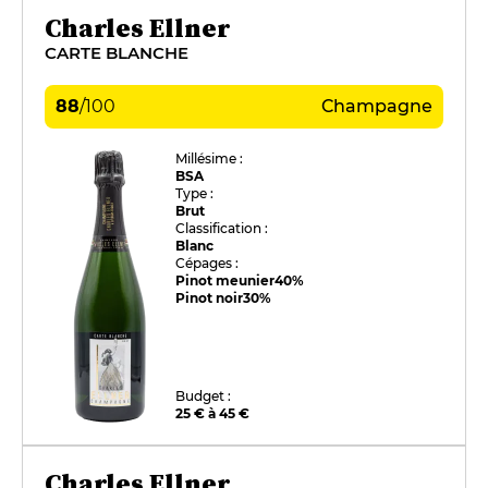
Charles Ellner
CARTE BLANCHE
88
/
100
Champagne
Millésime :
BSA
Type :
Brut
Classification :
Blanc
Cépages :
Pinot meunier
40%
Pinot noir
30%
Budget :
25 € à 45 €
Charles Ellner