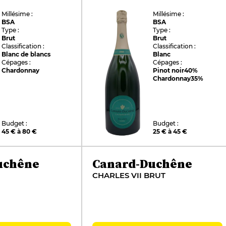
Millésime :
Millésime :
BSA
BSA
Type :
Type :
Brut
Brut
Classification :
Classification :
Blanc de blancs
Blanc
Cépages :
Cépages :
Chardonnay
Pinot noir
40%
Chardonnay
35%
Budget :
Budget :
45 € à 80 €
25 € à 45 €
uchêne
Canard-Duchêne
CHARLES VII BRUT