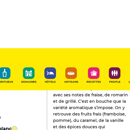
ée Blanc de Noirs
L'AVIS DE GAULT&MILLAU
Champagne
2024
IRITUEUX
DOMAINES
HÔTELS
ARTISANS
RECETTES
PEOPLE
Le nez se montre plutôt discret
avec ses notes de fraise, de romarin
et de grillé. C’est en bouche que la
variété aromatique s’impose. On y
retrouve des fruits frais (framboise,
s
pomme), du caramel, de la vanille
et des épices douces qui
blanc