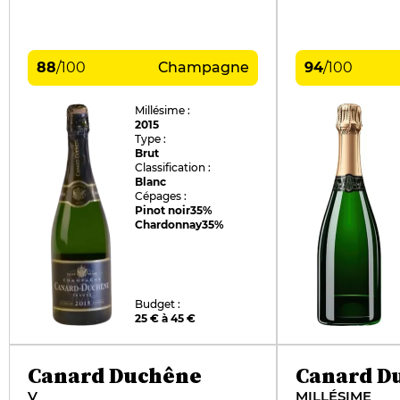
88
/
100
Champagne
94
/
100
Millésime :
2015
Type :
Brut
Classification :
Blanc
Cépages :
Pinot noir
35%
Chardonnay
35%
Budget :
25 € à 45 €
Canard Duchêne
Canard D
V
MILLÉSIME