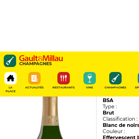
Charles VII Grande Cuv
CHAMPAGNES
Canard-Duchêne
91
/
100
LA
ACTUALITÉS
RESTAURANTS
VINS
CHAMPAGNES
SP
PLACE
Millésime :
BSA
Type :
Brut
Classification :
Blanc de noir
Couleur :
Effervescent 