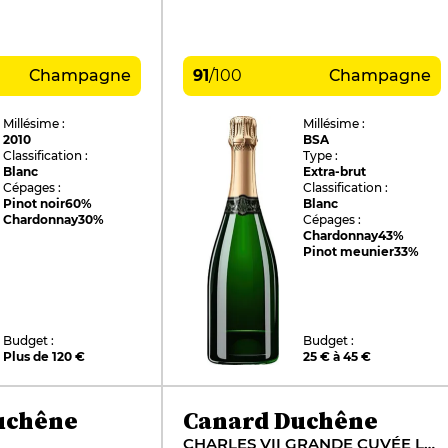
Champagne
91
/
100
Champagne
Millésime :
Millésime :
2010
BSA
Classification :
Type :
Blanc
Extra-brut
Cépages :
Classification :
Pinot noir
60%
Blanc
Chardonnay
30%
Cépages :
Chardonnay
43%
Pinot meunier
33%
Budget :
Budget :
Plus de 120 €
25 € à 45 €
uchêne
Canard Duchêne
CHARLES VII GRANDE CUVÉE LA VICTORIEUSE