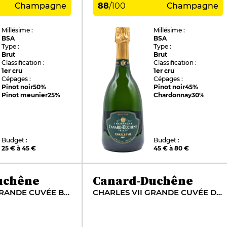
Champagne
88
/
100
Champagne
Millésime :
Millésime :
BSA
BSA
Type :
Type :
Brut
Brut
Classification :
Classification :
1er cru
1er cru
Cépages :
Cépages :
Pinot noir
50%
Pinot noir
45%
Pinot meunier
25%
Chardonnay
30%
Budget :
Budget :
25 € à 45 €
45 € à 80 €
uchêne
Canard-Duchêne
CHARLES VII GRANDE CUVÉE BLANC DE BLANCS
CHARLES VII GRANDE CUVÉE DE LA ROSE