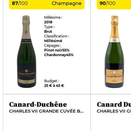
87
/
100
Champagne
90
/
100
Millésime :
2018
Type :
Brut
Classification :
Millésimé
Cépages :
Pinot noir
55%
Chardonnay
45%
Budget :
25 € à 45 €
Canard-Duchêne
Canard D
CHARLES VII GRANDE CUVÉE BLANC DE NOIRS