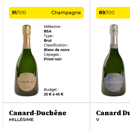
91
/
100
Champagne
89
/
100
Millésime :
BSA
Type :
Brut
Classification :
Blanc de noirs
Cépages :
Pinot noir
Budget :
25 € à 45 €
Canard-Duchêne
Canard D
MILLÉSIME
V