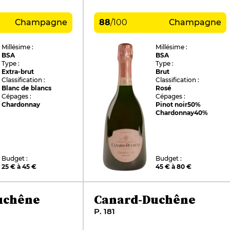
Champagne
88
/
100
Champagne
Millésime :
Millésime :
BSA
BSA
Type :
Type :
Extra-brut
Brut
Classification :
Classification :
Blanc de blancs
Rosé
Cépages :
Cépages :
Chardonnay
Pinot noir
50%
Chardonnay
40%
Budget :
Budget :
25 € à 45 €
45 € à 80 €
uchêne
Canard-Duchêne
P. 181