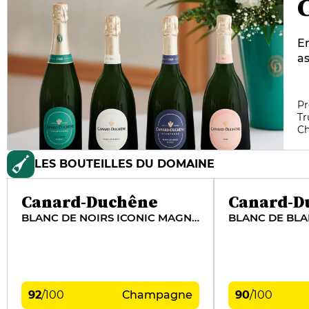
En
as
C
en
pa
Pr
Tr
da
C
et
Cy
LES BOUTEILLES DU DOMAINE
Du
Ic
r
Canard-Duchêne
Canard-D
BLANC DE NOIRS ICONIC MAGNUM
BLANC DE BLA
92
/
100
Champagne
90
/
100