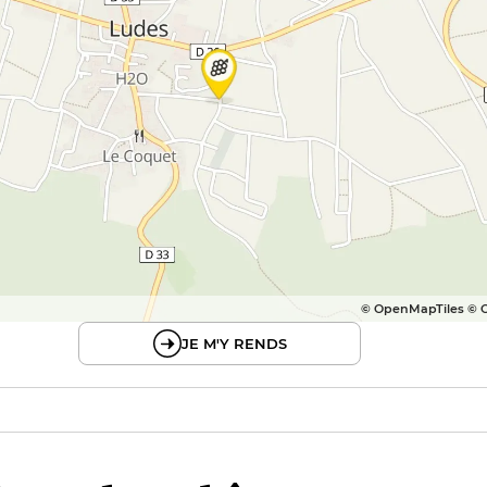
© OpenMapTiles © 
JE M'Y RENDS