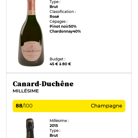
Type :
Brut
Classification :
Rosé
Cépages :
Pinot noir
50%
Chardonnay
40%
Budget :
45 € à 80 €
Canard-Duchêne
MILLÉSIME
88
/
100
Champagne
Millésime :
2015
Type :
Brut