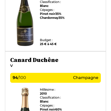
Classification :
Blanc
Cépages :
Pinot noir
35%
Chardonnay
35%
Budget :
25 € à 45 €
Canard Duchêne
V
94
/
100
Champagne
Millésime :
2010
Classification :
Blanc
Cépages :
Pinot noir
60%