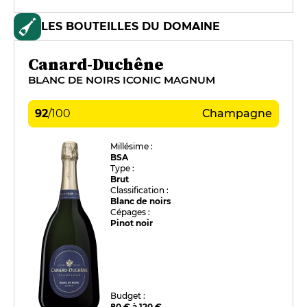
LES BOUTEILLES DU DOMAINE
Canard-Duchêne
BLANC DE NOIRS ICONIC MAGNUM
92
/
100
Champagne
Millésime :
BSA
Type :
Brut
Classification :
Blanc de noirs
Cépages :
Pinot noir
Budget :
80 € à 120 €