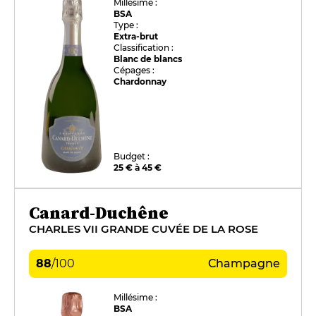
Millésime :
BSA
Type :
Extra-brut
Classification :
Blanc de blancs
Cépages :
Chardonnay
Budget :
25 € à 45 €
Canard-Duchêne
CHARLES VII GRANDE CUVÉE DE LA ROSE
88
/
100
Champagne
Millésime :
BSA