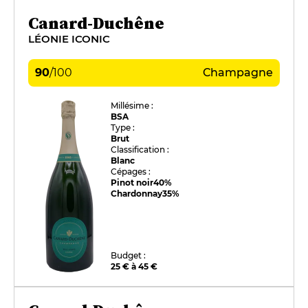
Canard-Duchêne
LÉONIE ICONIC
90
/
100
Champagne
Millésime :
BSA
Type :
Brut
Classification :
Blanc
Cépages :
Pinot noir
40%
Chardonnay
35%
Budget :
25 € à 45 €