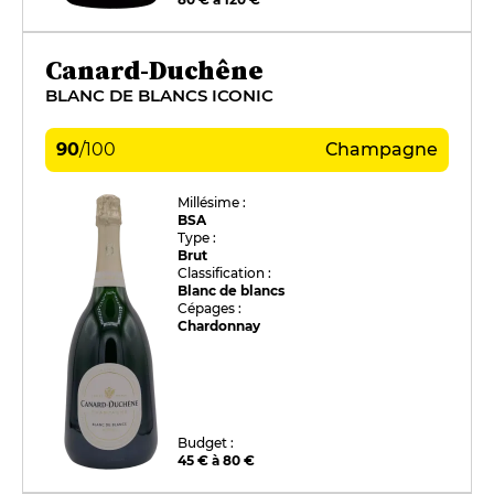
Canard-Duchêne
BLANC DE BLANCS ICONIC
90
/
100
Champagne
Millésime :
BSA
Type :
Brut
Classification :
Blanc de blancs
Cépages :
Chardonnay
Budget :
45 € à 80 €