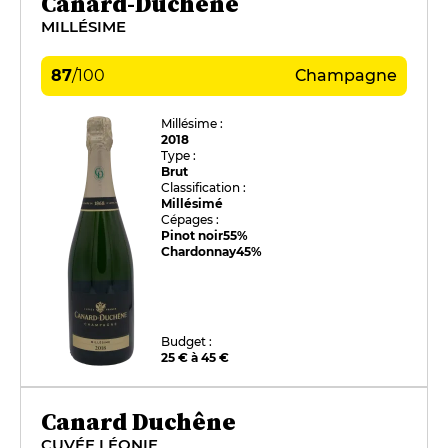
Canard-Duchêne
MILLÉSIME
87
/
100
Champagne
Millésime :
2018
Type :
Brut
Classification :
Millésimé
Cépages :
Pinot noir
55%
Chardonnay
45%
Budget :
25 € à 45 €
Canard Duchêne
CUVÉE LÉONIE