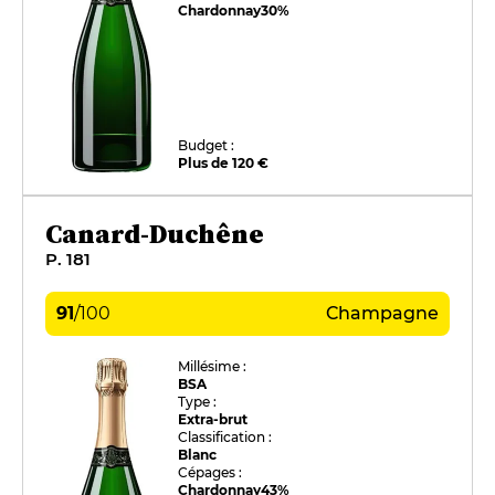
Chardonnay
30%
Budget :
Plus de 120 €
Canard-Duchêne
P. 181
91
/
100
Champagne
Millésime :
BSA
Type :
Extra-brut
Classification :
Blanc
Cépages :
Chardonnay
43%