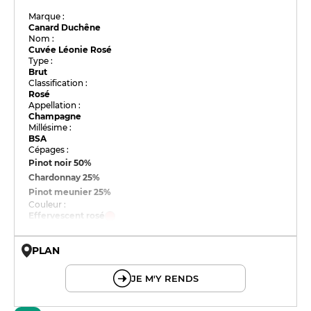
Marque :
Canard Duchêne
Nom :
Cuvée Léonie Rosé
Type :
Brut
Classification :
Rosé
Appellation :
Champagne
Millésime :
BSA
Cépages :
Pinot noir
50%
Chardonnay
25%
Pinot meunier
25%
Couleur :
Effervescent rosé
PLAN
© OpenMapTiles © OpenStreetMap
JE M'Y RENDS