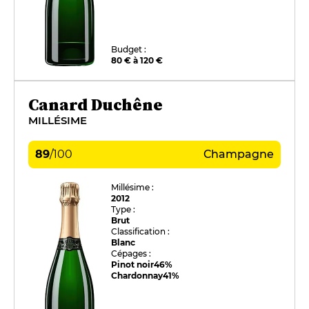
Budget :
80 € à 120 €
Canard Duchêne
MILLÉSIME
89
/
100
Champagne
Millésime :
2012
Type :
Brut
Classification :
Blanc
Cépages :
Pinot noir
46%
Chardonnay
41%