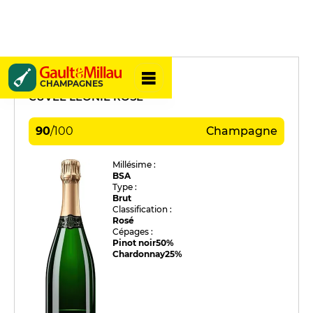
Canard Duchêne
CHAMPAGNES
CUVÉE LÉONIE ROSÉ
90
/
100
Champagne
Millésime :
BSA
Type :
Brut
Classification :
Rosé
Cépages :
Pinot noir
50%
Chardonnay
25%