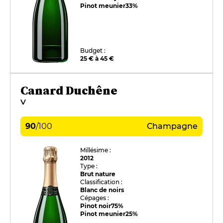
Pinot meunier
33%
Budget :
25 € à 45 €
Canard Duchêne
V
90
/
100
Champagne
Millésime :
2012
Type :
Brut nature
Classification :
Blanc de noirs
Cépages :
Pinot noir
75%
Pinot meunier
25%