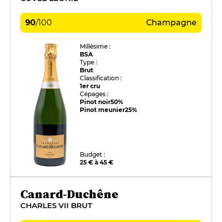
90
/
100
Champagne
Millésime :
BSA
Type :
Brut
Classification :
1er cru
Cépages :
Pinot noir
50%
Pinot meunier
25%
Budget :
25 € à 45 €
Canard-Duchêne
CHARLES VII BRUT