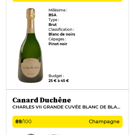
Millésime :
BSA
Type :
Brut
Classification :
Blanc de noirs
Cépages :
Pinot noir
Budget :
25 € à 45 €
Canard Duchêne
CHARLES VII GRANDE CUVÉE BLANC DE BLANCS
89
/
100
Champagne