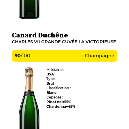
Canard Duchêne
CHARLES VII GRANDE CUVÉE LA VICTORIEUSE
90
/
100
Champagne
Millésime :
BSA
Type :
Brut
Classification :
Blanc
Cépages :
Pinot noir
55%
Chardonnay
45%