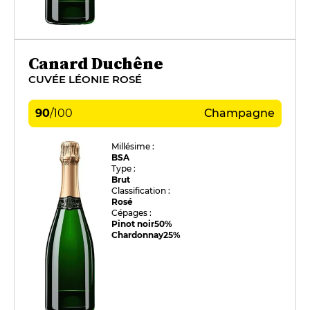
Canard Duchêne
CUVÉE LÉONIE ROSÉ
90
/
100
Champagne
Millésime :
BSA
Type :
Brut
Classification :
Rosé
Cépages :
Pinot noir
50%
Chardonnay
25%