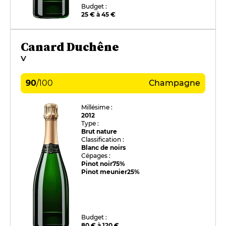
Budget :
25 € à 45 €
Canard Duchêne
V
90
/
100
Champagne
Millésime :
2012
Type :
Brut nature
Classification :
Blanc de noirs
Cépages :
Pinot noir
75%
Pinot meunier
25%
Budget :
80 € à 120 €