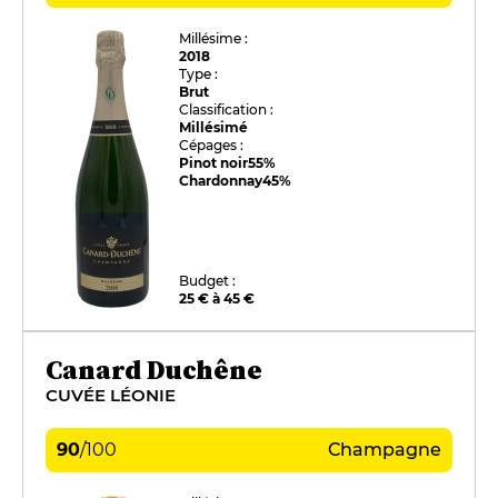
Millésime :
2018
Type :
Brut
Classification :
Millésimé
Cépages :
Pinot noir
55%
Chardonnay
45%
Budget :
25 € à 45 €
Canard Duchêne
CUVÉE LÉONIE
90
/
100
Champagne