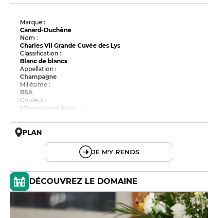
Marque :
Canard-Duchêne
Nom :
Charles VII Grande Cuvée des Lys
Classification :
Blanc de blancs
Appellation :
Champagne
Millésime :
BSA
Couleur :
Effervescent blanc
PLAN
© OpenMapTiles © OpenStreetMap
JE M'Y RENDS
DÉCOUVREZ LE DOMAINE