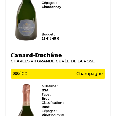
Cépages :
Chardonnay
Budget :
25 € à 45 €
Canard-Duchêne
CHARLES VII GRANDE CUVÉE DE LA ROSE
88
/
100
Champagne
Millésime :
BSA
Type :
Brut
Classification :
Rosé
Cépages :
Pinot noir
50%