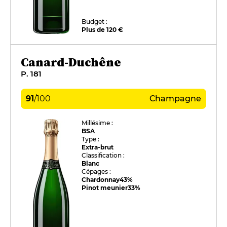
Budget :
Plus de 120 €
Canard-Duchêne
P. 181
91
/
100
Champagne
Millésime :
BSA
Type :
Extra-brut
Classification :
Blanc
Cépages :
Chardonnay
43%
Pinot meunier
33%