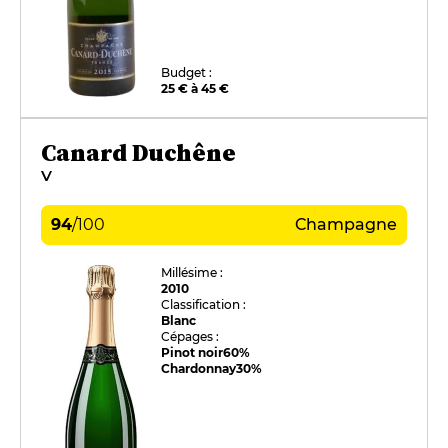
Budget :
25 € à 45 €
Canard Duchêne
V
94
/
100
Champagne
Millésime :
2010
Classification :
Blanc
Cépages :
Pinot noir
60%
Chardonnay
30%