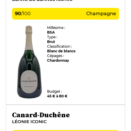
90
/
100
Champagne
Millésime :
BSA
Type :
Brut
Classification :
Blanc de blancs
Cépages :
Chardonnay
Budget :
45 € à 80 €
Canard-Duchêne
LÉONIE ICONIC