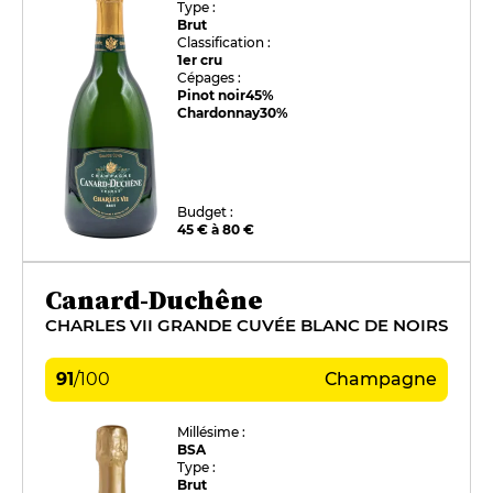
Type :
Brut
Classification :
1er cru
Cépages :
Pinot noir
45%
Chardonnay
30%
Budget :
45 € à 80 €
Canard-Duchêne
CHARLES VII GRANDE CUVÉE BLANC DE NOIRS
91
/
100
Champagne
Millésime :
BSA
Type :
Brut