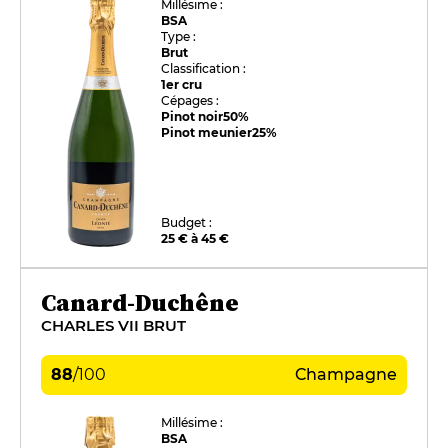
Millésime :
BSA
Type :
Brut
Classification :
1er cru
Cépages :
Pinot noir
50%
Pinot meunier
25%
Budget :
25 € à 45 €
Canard-Duchêne
CHARLES VII BRUT
88
/
100
Champagne
Millésime :
BSA