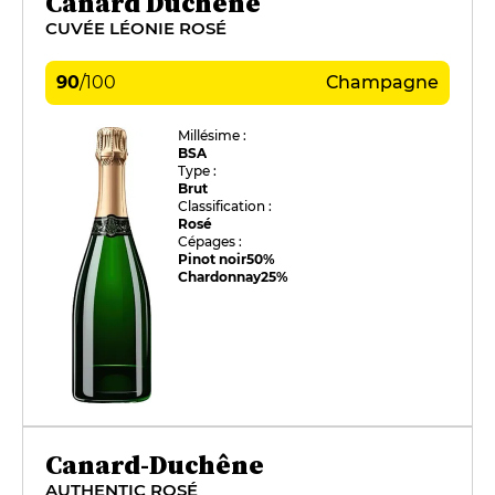
Canard Duchêne
CUVÉE LÉONIE ROSÉ
90
/
100
Champagne
Millésime :
BSA
Type :
Brut
Classification :
Rosé
Cépages :
Pinot noir
50%
Chardonnay
25%
Canard-Duchêne
AUTHENTIC ROSÉ