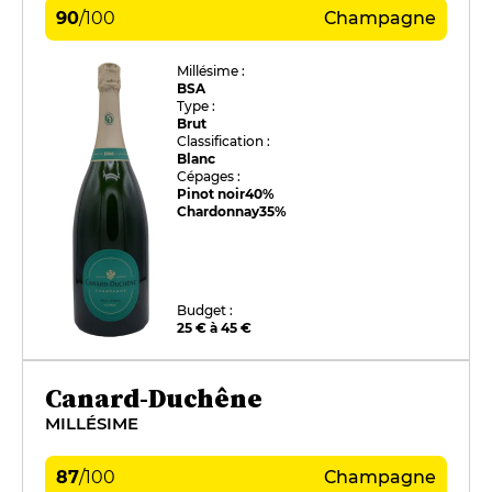
90
/
100
Champagne
Millésime :
BSA
Type :
Brut
Classification :
Blanc
Cépages :
Pinot noir
40%
Chardonnay
35%
Budget :
25 € à 45 €
Canard-Duchêne
MILLÉSIME
87
/
100
Champagne