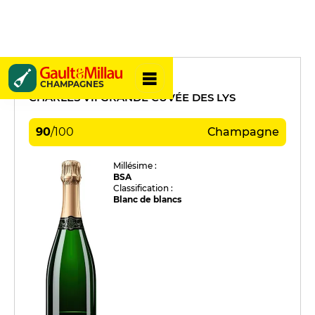
Canard-Duchêne
CHAMPAGNES
CHARLES VII GRANDE CUVÉE DES LYS
90
/
100
Champagne
Millésime :
BSA
Classification :
Blanc de blancs