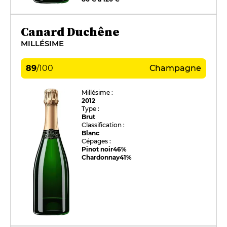
Canard Duchêne
MILLÉSIME
89
/
100
Champagne
Millésime :
2012
Type :
Brut
Classification :
Blanc
Cépages :
Pinot noir
46%
Chardonnay
41%