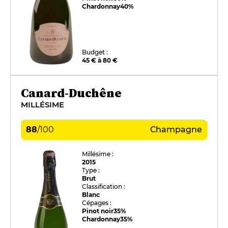
Chardonnay
40%
Budget :
45 € à 80 €
Canard-Duchêne
MILLÉSIME
88
/
100
Champagne
Millésime :
2015
Type :
Brut
Classification :
Blanc
Cépages :
Pinot noir
35%
Chardonnay
35%