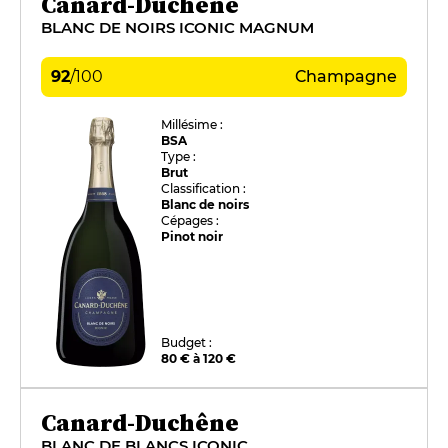
Canard-Duchêne
BLANC DE NOIRS ICONIC MAGNUM
92
/
100
Champagne
Millésime :
BSA
Type :
Brut
Classification :
Blanc de noirs
Cépages :
Pinot noir
Budget :
80 € à 120 €
Canard-Duchêne
BLANC DE BLANCS ICONIC