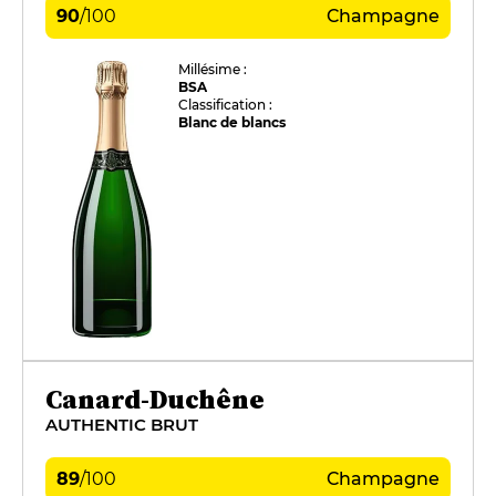
90
/
100
Champagne
Millésime :
BSA
Classification :
Blanc de blancs
Canard-Duchêne
AUTHENTIC BRUT
89
/
100
Champagne