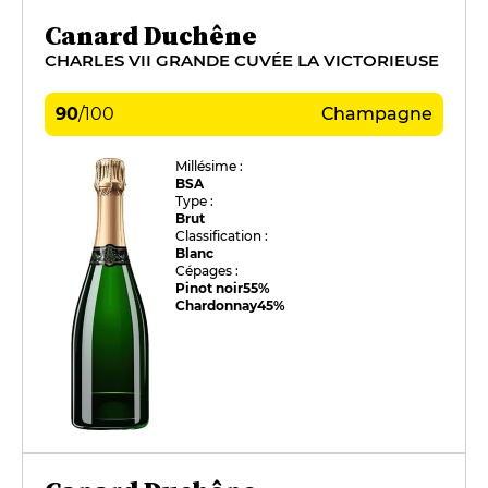
Canard Duchêne
CHARLES VII GRANDE CUVÉE LA VICTORIEUSE
90
/
100
Champagne
Millésime :
BSA
Type :
Brut
Classification :
Blanc
Cépages :
Pinot noir
55%
Chardonnay
45%