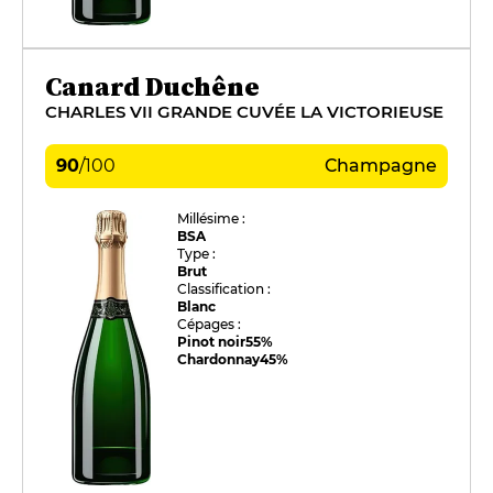
Canard Duchêne
CHARLES VII GRANDE CUVÉE LA VICTORIEUSE
90
/
100
Champagne
Millésime :
BSA
Type :
Brut
Classification :
Blanc
Cépages :
Pinot noir
55%
Chardonnay
45%