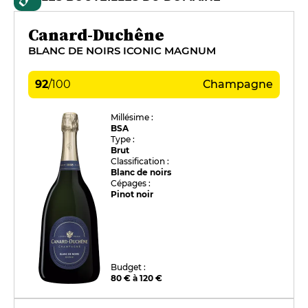
Canard-Duchêne
BLANC DE NOIRS ICONIC MAGNUM
92
/
100
Champagne
Millésime :
BSA
Type :
Brut
Classification :
Blanc de noirs
Cépages :
Pinot noir
Budget :
80 € à 120 €