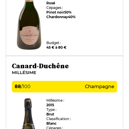
Rosé
Cépages :
Pinot noir
50%
Chardonnay
40%
Budget :
45 € à 80 €
Canard-Duchêne
MILLÉSIME
88
/
100
Champagne
Millésime :
2015
Type :
Brut
Classification :
Blanc
Cépages :