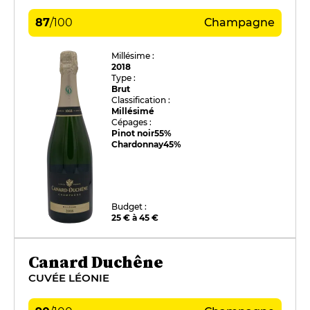
87
/
100
Champagne
Millésime :
2018
Type :
Brut
Classification :
Millésimé
Cépages :
Pinot noir
55%
Chardonnay
45%
Budget :
25 € à 45 €
Canard Duchêne
CUVÉE LÉONIE