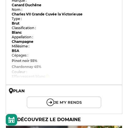
Marque :
Canard Duchêne
Nom :
Charles VII Grande Cuvée la Victorieuse
Type :
Brut
Classification :
Blanc
Appellation :
Champagne
Millésime :
BSA
Cépages :
Pinot noir
55%
Chardonnay
45%
Couleur :
Effervescent blanc
PLAN
© OpenMapTiles © OpenStreetMap
JE M'Y RENDS
DÉCOUVREZ LE DOMAINE