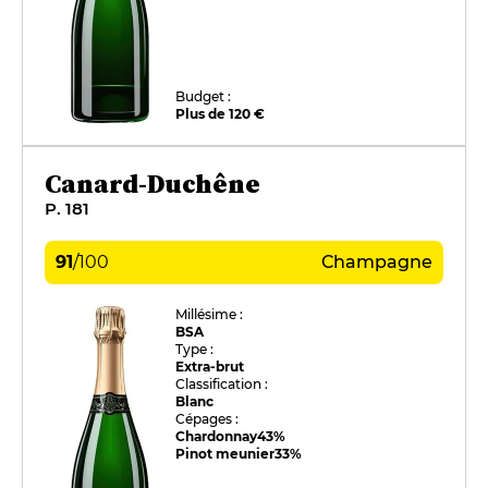
Budget :
Plus de 120 €
Canard-Duchêne
P. 181
91
/
100
Champagne
Millésime :
BSA
Type :
Extra-brut
Classification :
Blanc
Cépages :
Chardonnay
43%
Pinot meunier
33%