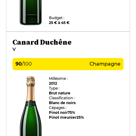
Budget :
25 € à 45 €
Canard Duchêne
V
90
/
100
Champagne
Millésime :
2012
Type :
Brut nature
Classification :
Blanc de noirs
Cépages :
Pinot noir
75%
Pinot meunier
25%