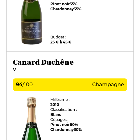
Pinot noir
35%
Chardonnay
35%
Budget :
25 € à 45 €
Canard Duchêne
V
94
/
100
Champagne
Millésime :
2010
Classification :
Blanc
Cépages :
Pinot noir
60%
Chardonnay
30%