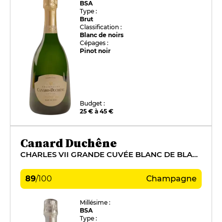
BSA
Type :
Brut
Classification :
Blanc de noirs
Cépages :
Pinot noir
Budget :
25 € à 45 €
Canard Duchêne
CHARLES VII GRANDE CUVÉE BLANC DE BLANCS
89
/
100
Champagne
Millésime :
BSA
Type :