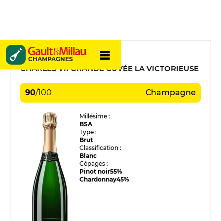
Canard Duchêne
CHAMPAGNES
CHARLES VII GRANDE CUVÉE LA VICTORIEUSE
90
/
100
Champagne
Millésime :
BSA
Type :
Brut
Classification :
Blanc
Cépages :
Pinot noir
55%
Chardonnay
45%