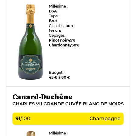
Millésime :
BSA
Type :
Brut
Classification :
1er cru
Cépages :
Pinot noir
45%
Chardonnay
30%
Budget :
45 € à 80 €
Canard-Duchêne
CHARLES VII GRANDE CUVÉE BLANC DE NOIRS
91
/
100
Champagne
Millésime :