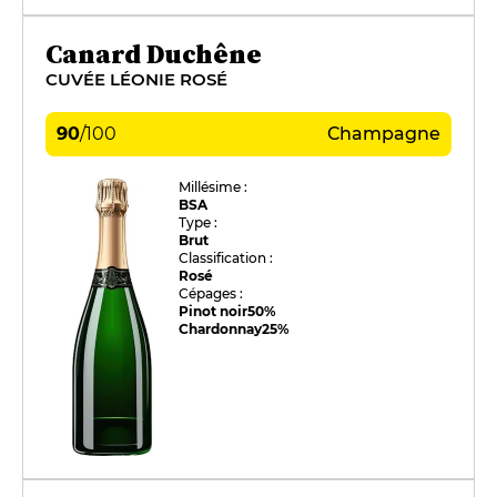
Canard Duchêne
CUVÉE LÉONIE ROSÉ
90
/
100
Champagne
Millésime :
BSA
Type :
Brut
Classification :
Rosé
Cépages :
Pinot noir
50%
Chardonnay
25%