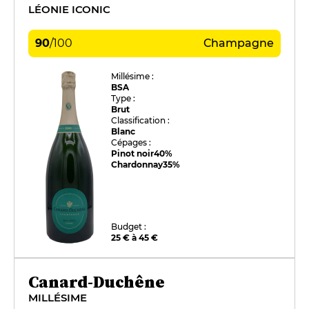
LÉONIE ICONIC
90
/
100
Champagne
Millésime :
BSA
Type :
Brut
Classification :
Blanc
Cépages :
Pinot noir
40%
Chardonnay
35%
Budget :
25 € à 45 €
Canard-Duchêne
MILLÉSIME