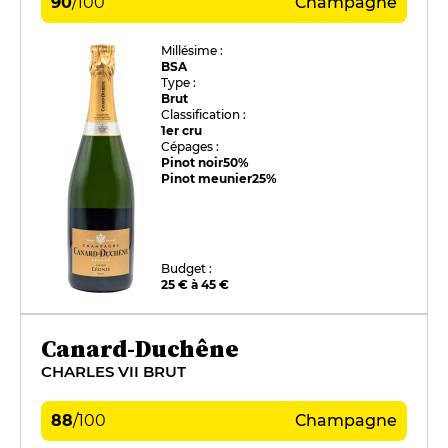
90
/
100
Champagne
Millésime :
BSA
Type :
Brut
Classification :
1er cru
Cépages :
Pinot noir
50%
Pinot meunier
25%
Budget :
25 € à 45 €
Canard-Duchêne
CHARLES VII BRUT
88
/
100
Champagne