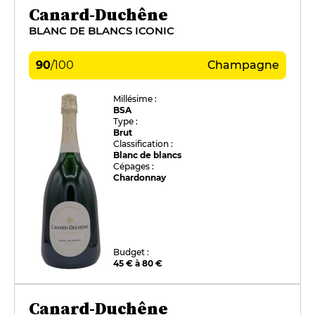
Canard-Duchêne
BLANC DE BLANCS ICONIC
90
/
100
Champagne
Millésime :
BSA
Type :
Brut
Classification :
Blanc de blancs
Cépages :
Chardonnay
Budget :
45 € à 80 €
Canard-Duchêne