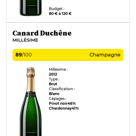
Budget :
80 € à 120 €
Canard Duchêne
MILLÉSIME
89
/
100
Champagne
Millésime :
2012
Type :
Brut
Classification :
Blanc
Cépages :
Pinot noir
46%
Chardonnay
41%