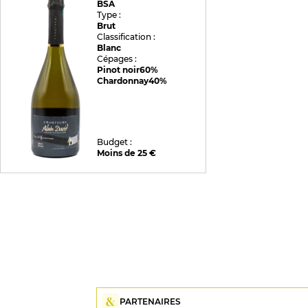
BSA
Type :
Brut
Classification :
Blanc
Cépages :
Pinot noir
60%
Chardonnay
40%
Budget :
Moins de 25 €
PARTENAIRES