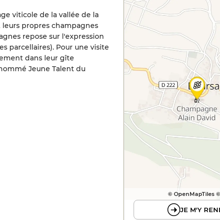
age viticole de la vallée de la
ent leurs propres champagnes
pagnes repose sur l'expression
 parcellaires). Pour une visite
ement dans leur gîte
é nommé Jeune Talent du
© OpenMapTiles 
JE M'Y REN