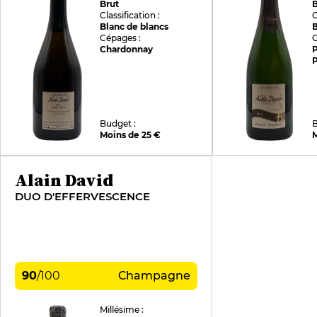
Brut
B
Classification :
C
Blanc de blancs
Cépages :
C
Chardonnay
P
Budget :
B
Moins de 25 €
M
Alain David
DUO D'EFFERVESCENCE
90
/
100
Champagne
Millésime :