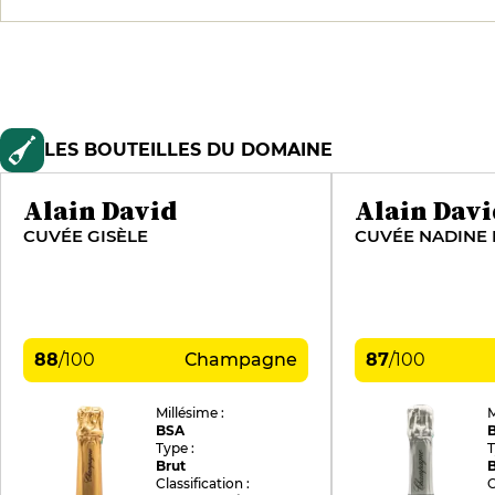
LES BOUTEILLES DU DOMAINE
Alain David
Alain Davi
CUVÉE GISÈLE
CUVÉE NADINE 
88
/
100
Champagne
87
/
100
Millésime :
M
BSA
Type :
T
Brut
B
Classification :
C