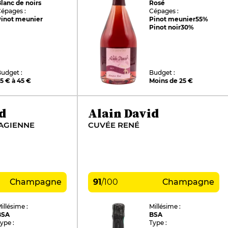
lanc de noirs
Rosé
épages :
Cépages :
Pinot meunier
Pinot meunier
55%
Pinot noir
30%
udget :
Budget :
5 € à 45 €
Moins de 25 €
d
Alain David
AGIENNE
CUVÉE RENÉ
Champagne
91
/
100
Champagne
illésime :
Millésime :
BSA
BSA
ype :
Type :