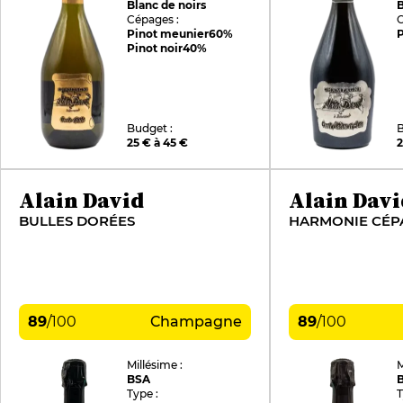
Blanc de noirs
B
Cépages :
C
Pinot meunier
60%
Pinot noir
40%
Budget :
B
25 € à 45 €
2
Alain David
Alain Davi
BULLES DORÉES
HARMONIE CÉP
89
/
100
Champagne
89
/
100
Millésime :
M
BSA
Type :
T