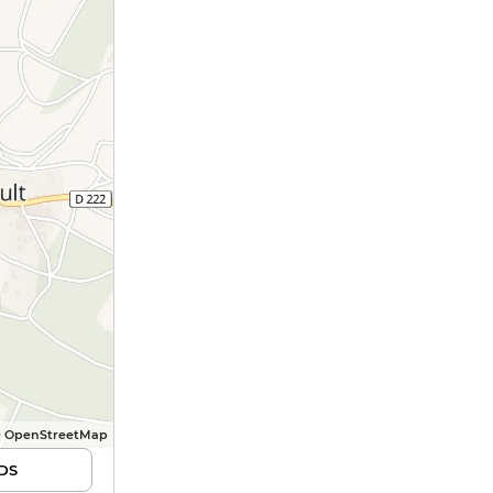
© OpenStreetMap
DS