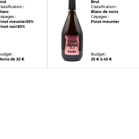
rut
Brut
lassification :
Classification :
Blanc
Blanc de noirs
épages :
Cépages :
Pinot meunier
55%
Pinot meunier
inot noir
30%
udget :
Budget :
oins de 25 €
25 € à 45 €