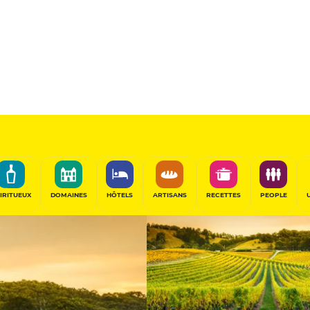
Champagnes
PARTAGER
IRITUEUX
DOMAINES
HÔTELS
ARTISANS
RECETTES
PEOPLE