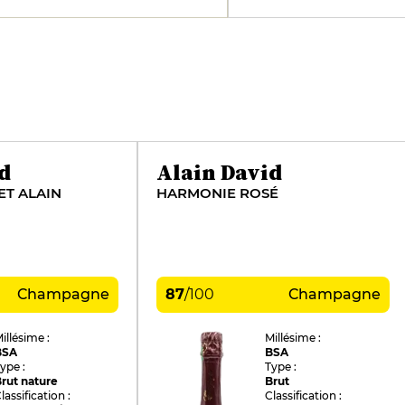
d
Alain David
ET ALAIN
HARMONIE ROSÉ
Champagne
87
/
100
Champagne
illésime :
Millésime :
BSA
BSA
ype :
Type :
rut nature
Brut
lassification :
Classification :