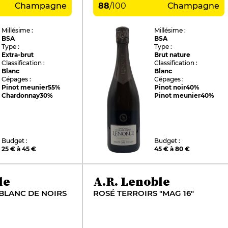
Champagne
88
/
100
Champagne
Millésime :
Millésime :
BSA
BSA
Type :
Type :
Extra-brut
Brut nature
Classification :
Classification :
Blanc
Blanc
Cépages :
Cépages :
Pinot meunier
55%
Pinot noir
40%
Chardonnay
30%
Pinot meunier
40%
Budget :
Budget :
25 € à 45 €
45 € à 80 €
le
A.R. Lenoble
BLANC DE NOIRS
ROSÉ TERROIRS "MAG 16"