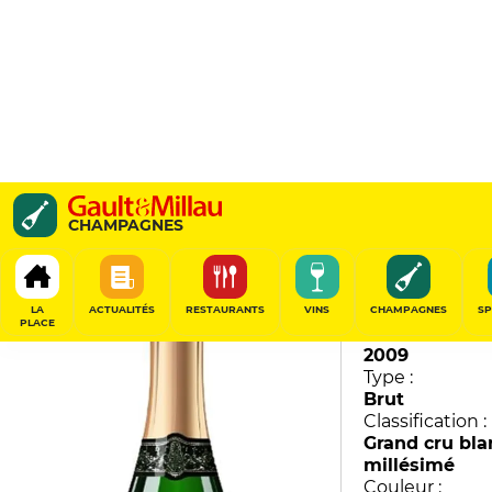
Gentilhomme
CHAMPAGNES
AR Lenoble
94
/
100
LA
ACTUALITÉS
RESTAURANTS
VINS
CHAMPAGNES
SP
PLACE
Millésime :
2009
Type :
Brut
Classification :
Grand cru bla
millésimé
Couleur :