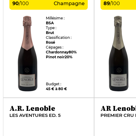
90
/
100
Champagne
89
/
100
Millésime :
BSA
Type :
Brut
Classification :
Rosé
Cépages :
Chardonnay
80%
Pinot noir
20%
Budget :
45 € à 80 €
A.R. Lenoble
AR Lenob
LES AVENTURES ED. 5
PREMIER CRU 