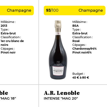
Champagne
93
/
100
Champagne
Millésime :
Millésime :
2013
BSA
Type :
Type :
Extra-brut
Extra-brut
Classification :
Classification :
1er cru blanc de
Rosé
noirs
Cépages :
Cépages :
Chardonnay
94%
Pinot noir
Pinot noir
6%
Budget :
45 € à 80 €
ble
A.R. Lenoble
"MAG 18"
INTENSE "MAG 20"