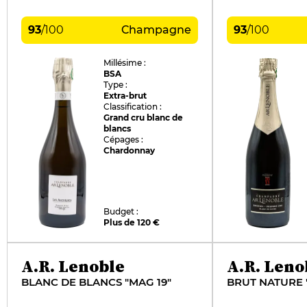
93
/
100
Champagne
93
/
100
Millésime :
BSA
Type :
Extra-brut
Classification :
Grand cru blanc de
blancs
Cépages :
Chardonnay
Budget :
Plus de 120 €
A.R. Lenoble
A.R. Leno
BLANC DE BLANCS "MAG 19"
BRUT NATURE 