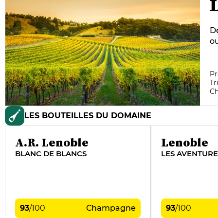
De
o
di
en
in
Pr
Tr
ch
C
no
Da
LES BOUTEILLES DU DOMAINE
p
d
c
A.R. Lenoble
Lenoble
BLANC DE BLANCS
LES AVENTURES
93
/
100
Champagne
93
/
100