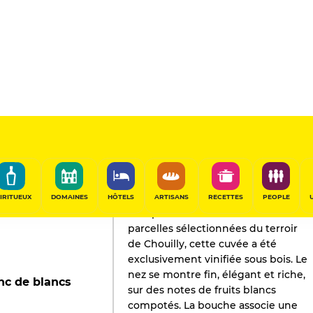
L'AVIS DE GAULT&MILLAU
Champagne
2019
IRITUEUX
DOMAINES
HÔTELS
ARTISANS
RECETTES
PEOPLE
Composée de raisins issus de
parcelles sélectionnées du terroir
de Chouilly, cette cuvée a été
exclusivement vinifiée sous bois. Le
nez se montre fin, élégant et riche,
nc de blancs
sur des notes de fruits blancs
compotés. La bouche associe une