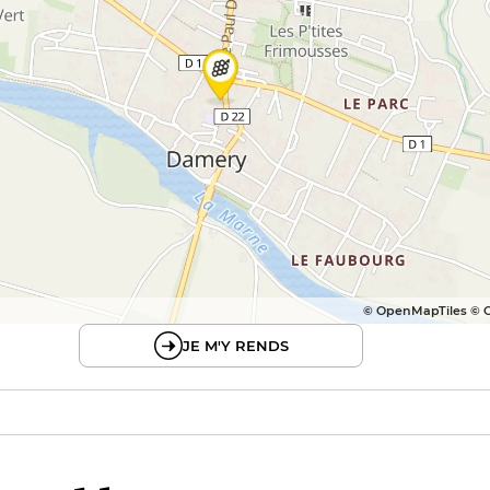
© OpenMapTiles © 
JE M'Y RENDS