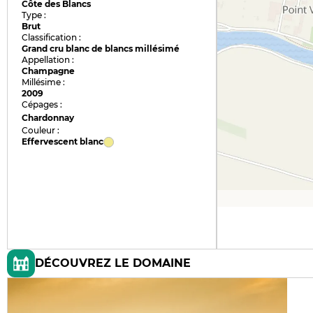
Côte des Blancs
Type :
Brut
Classification :
Grand cru blanc de blancs millésimé
Appellation :
Champagne
Millésime :
2009
Cépages :
Chardonnay
Couleur :
Effervescent blanc
DÉCOUVREZ LE DOMAINE