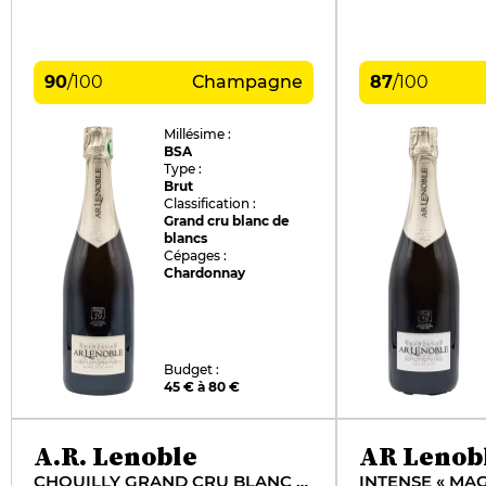
90
/
100
Champagne
87
/
100
Millésime :
BSA
Type :
Brut
Classification :
Grand cru blanc de
blancs
Cépages :
Chardonnay
Budget :
45 € à 80 €
A.R. Lenoble
AR Lenob
CHOUILLY GRAND CRU BLANC DE BLANCS "MAG 18"
INTENSE « MAG