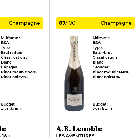
Champagne
87
/
100
Champagne
Millésime :
Millésime :
BSA
BSA
Type :
Type :
Brut nature
Extra-brut
Classification :
Classification :
Blanc
Blanc
Cépages :
Cépages :
Pinot meunier
45%
Pinot meunier
40%
Pinot noir
35%
Pinot noir
40%
Budget :
Budget :
45 € à 80 €
25 € à 45 €
le
A.R. Lenoble
 18 »
LES AVENTURES