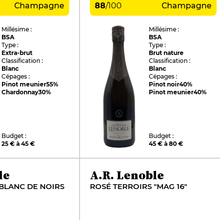
Champagne
88
/
100
Champagne
Millésime :
Millésime :
BSA
BSA
Type :
Type :
Extra-brut
Brut nature
Classification :
Classification :
Blanc
Blanc
Cépages :
Cépages :
Pinot meunier
55%
Pinot noir
40%
Chardonnay
30%
Pinot meunier
40%
Budget :
Budget :
25 € à 45 €
45 € à 80 €
le
A.R. Lenoble
BLANC DE NOIRS
ROSÉ TERROIRS "MAG 16"