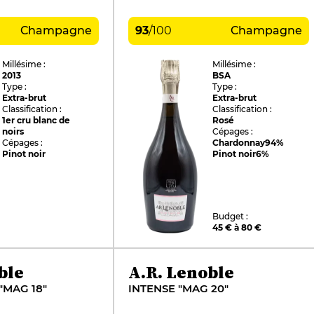
Champagne
93
/
100
Champagne
Millésime :
Millésime :
2013
BSA
Type :
Type :
Extra-brut
Extra-brut
Classification :
Classification :
1er cru blanc de
Rosé
noirs
Cépages :
Cépages :
Chardonnay
94%
Pinot noir
Pinot noir
6%
Budget :
45 € à 80 €
ble
A.R. Lenoble
"MAG 18"
INTENSE "MAG 20"