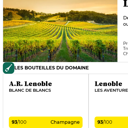
De
o
di
en
in
Pr
Tr
ch
C
no
Da
LES BOUTEILLES DU DOMAINE
p
d
c
A.R. Lenoble
Lenoble
BLANC DE BLANCS
LES AVENTURES
93
/
100
Champagne
93
/
100