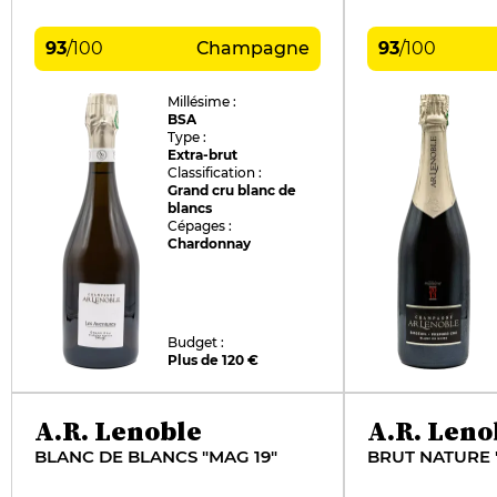
93
/
100
Champagne
93
/
100
Millésime :
BSA
Type :
Extra-brut
Classification :
Grand cru blanc de
blancs
Cépages :
Chardonnay
Budget :
Plus de 120 €
A.R. Lenoble
A.R. Leno
BLANC DE BLANCS "MAG 19"
BRUT NATURE 