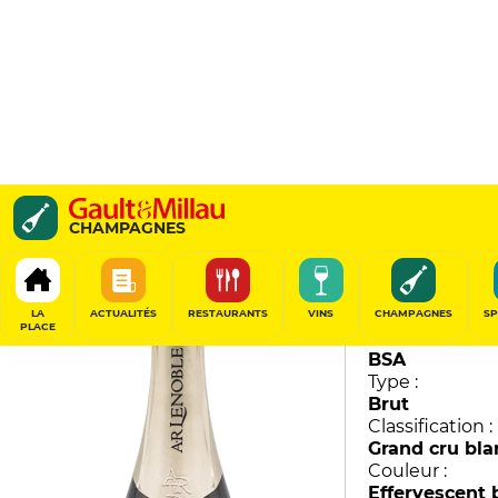
Blanc de Blancs "Mag 1
CHAMPAGNES
A.R. Lenoble
90
/
100
LA
ACTUALITÉS
RESTAURANTS
VINS
CHAMPAGNES
SP
PLACE
Millésime :
BSA
Type :
Brut
Classification :
Grand cru bla
Couleur :
Effervescent 