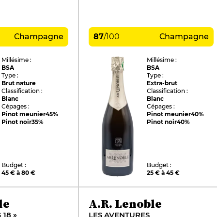
Champagne
87
/
100
Champagne
Millésime :
Millésime :
BSA
BSA
Type :
Type :
Brut nature
Extra-brut
Classification :
Classification :
Blanc
Blanc
Cépages :
Cépages :
Pinot meunier
45%
Pinot meunier
40%
Pinot noir
35%
Pinot noir
40%
Budget :
Budget :
45 € à 80 €
25 € à 45 €
le
A.R. Lenoble
 18 »
LES AVENTURES