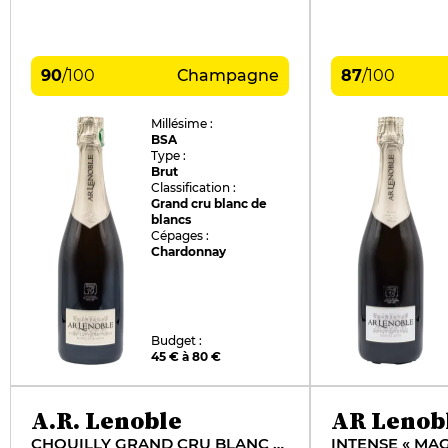
90
/
100
Champagne
87
/
100
Millésime :
BSA
Type :
Brut
Classification :
Grand cru blanc de
blancs
Cépages :
Chardonnay
Budget :
45 € à 80 €
A.R. Lenoble
AR Lenob
CHOUILLY GRAND CRU BLANC DE BLANCS "MAG 18"
INTENSE « MAG