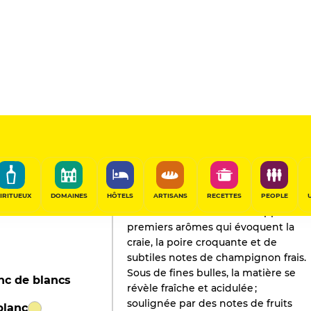
9"
L'AVIS DE GAULT&MILLAU
Champagne
2025
IRITUEUX
DOMAINES
HÔTELS
ARTISANS
RECETTES
PEOPLE
Une belle minéralité s'échappe des
premiers arômes qui évoquent la
craie, la poire croquante et de
subtiles notes de champignon frais.
Sous de fines bulles, la matière se
nc de blancs
révèle fraîche et acidulée ;
soulignée par des notes de fruits
blanc