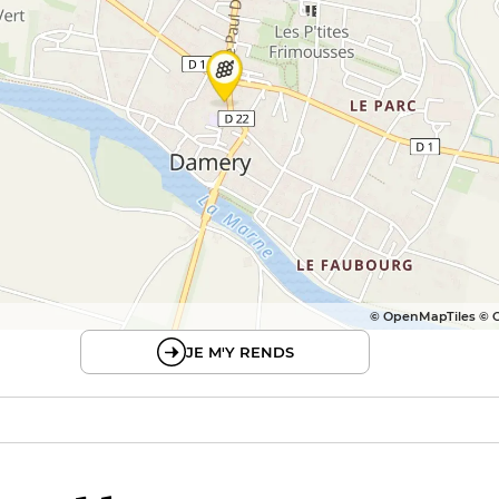
© OpenMapTiles © 
JE M'Y RENDS