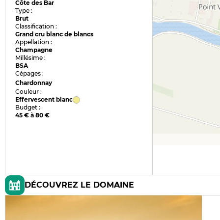
Côte des Bar
Type :
Brut
Classification :
Grand cru blanc de blancs
Appellation :
Champagne
Millésime :
BSA
Cépages :
Chardonnay
Couleur :
Effervescent blanc
Budget :
45 € à 80 €
DÉCOUVREZ LE DOMAINE