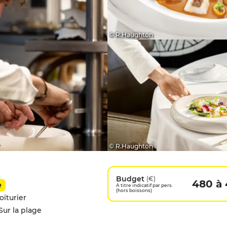
© R.Haughton
© R.Haughton
Budget
(€)
480 à
e
A titre indicatif par pers.
(hors boissons)
oiturier
Sur la plage