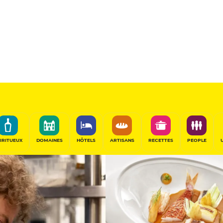
Blanc St-
19
/20
Table d'Exception
PARTAGER
IRITUEUX
DOMAINES
HÔTELS
ARTISANS
RECETTES
PEOPLE