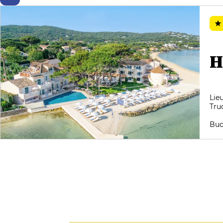
communion des parfums et des
textures, par la grâce d'un bouillon
de cuisson infusé à la farigoule
citronnée. L'imagerie du "show off"
tropézien est mise à mal par cette
envolée progressive, cette fusée à
H
étages qui traverse la stratosphère
pour s'échapper au firmament. Ni
le ballet millimétré d'un service
remarquablement encadré, aussi
Lie
naturel que précis dans ses
Tru
annonces, commentaires et
réponses, ni cette atmosphère
Bud
d'opulence pour une clientèle qui
prend un peu ses vacances quand
elle veut, ne vous détourneront de
ces émotions secrètes et
personnelles. Notre Cuisinier de
l'Année 2018 est une personnalité à
part dans son monde à part, et
côtoyer sa carte du moment,
détaillée en deux grands menus
(un dégustation, un menu-carte