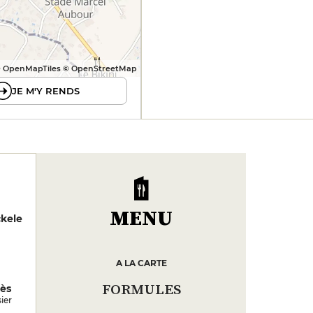
 OpenMapTiles © OpenStreetMap
JE M'Y RENDS
MENU
kele
A LA CARTE
FORMULES
iès
ier