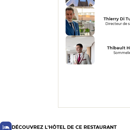
évocation d'un plat des restes du
lapin de la veille dont la grand-
mère faisait une salade froide en
entrée" ajoute Thierry avec
Thierry Di Tu
enthousiasme. Dans ce cadre
Directeur de s
idyllique, Saint-Tropez comme on
le voit rarement, scintillant de
l'autre côté de la baie alors que
vous appréciez le coucher de soleil
Thibault H
sur cette terrasse d'un luxe serein,
Sommeli
chaque plat possède ainsi cette
magie à deux lames, le saint-pierre
nacré sauce tomate confite
palourde seiche ail, un joyau
déguisé en joyeux plat provençal,
le pigeon rôti doucement, sa sauce
précise et légère contrebalancée
par le deuxième service, une
effilochée façon sénateur Couteaux
pour une concentration maximale,
ou encore la poularde de Culoiseau
girolles artichaut sauce poulette
qui se révèle d'une profondeur
DÉCOUVREZ L'HÔTEL DE CE RESTAURANT
insoupçonnée par la variété et la