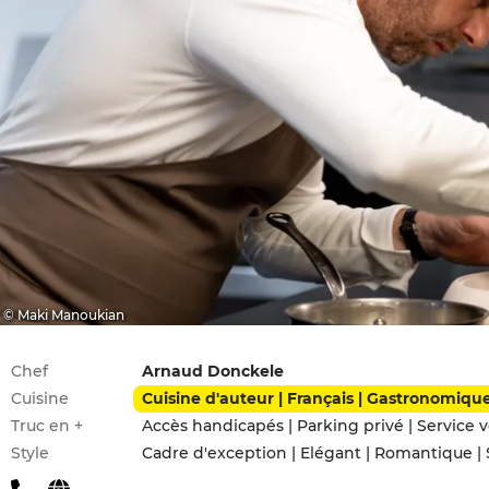
© Maki Manoukian
Infos pratiques
Chef
Arnaud Donckele
Cuisine
Cuisine d'auteur | Français | Gastronomiqu
Truc en +
Accès handicapés | Parking privé | Service v
Style
Cadre d'exception | Elégant | Romantique | 