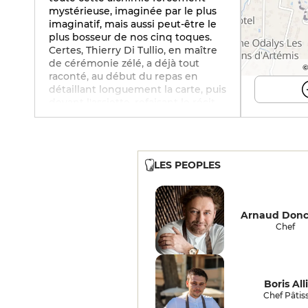
mystérieuse, imaginée par le plus
imaginatif, mais aussi peut-être le
plus bosseur de nos cinq toques.
Certes, Thierry Di Tullio, en maître
de cérémonie zélé, a déjà tout
©
raconté, au début du repas en
détaillant longuement la carte, puis
devant l'assiette, refaisant le récit
d'une autre manière, détaillant les
points cruciaux au point que vous
pensez déjà avoir digéré le plat
avant même de l'entamer. Mais la
LES PEOPLES
deuxième lame… Elle vous emporte
avec autant de violence que de
sûreté, elle vous révèle le non-dit
et même l'inédit, qui est peut-être
Arnaud Donc
dans le jus de lapin infusé au
Chef
vinaigre de Barolo, cachant aussi le
romarin, l'olive noire, le jambon
corse pour produire le plus
extraordinaire élixir accompagné
Boris All
cette entrée d'apparence rustique,
Chef Pâtiss
lapereau, râble, côte, abats… "Une