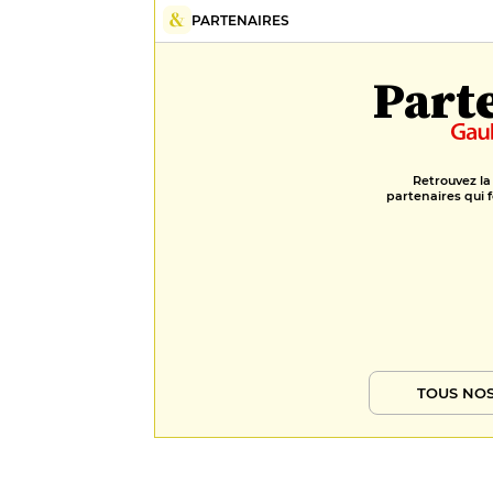
offrant tout le choix que vous
PARTENAIRES
voulez) est une grande chance.
Brillants desserts dans la ligne
voulue, jolis, frais, onctueux, et de la
Part
même précision, l'abricot crème
fouettée meringue comme la fraise
des bois orange bigarade, sauge
officinale dentelle de navette : cave
de palace réunissant tous les
Retrouvez la
grands noms attendus par un
partenaires qui f
public internationale qui aime les
grandes étiquettes mais ne
dédaigne pas d'être conseillé et
guidé sur les petits chemins de
Provence.
TOUS NOS