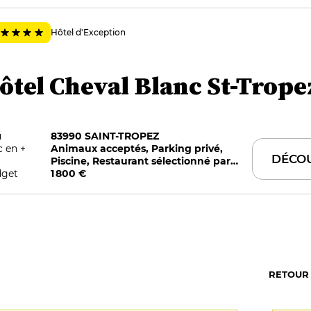
Hôtel d'Exception
ôtel Cheval Blanc St-Trope
u
83990 SAINT-TROPEZ
c en +
Animaux acceptés, Parking privé,
DÉCO
Piscine, Restaurant sélectionné par
get
G&M, Restauration sur place, Room
1 800 €
service
RETOUR