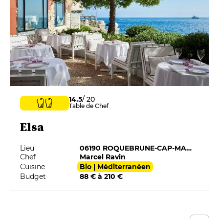
14.5
/ 20
Table de Chef
Elsa
Lieu
06190 ROQUEBRUNE-CAP-MARTIN
Chef
Marcel Ravin
Cuisine
Bio | Méditerranéen
Budget
88 € à 210 €