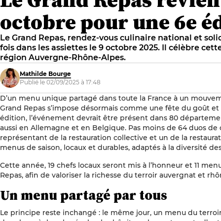
octobre pour une 6e é
Le Grand Repas, rendez-vous culinaire national et solid
fois dans les assiettes le 9 octobre 2025. Il célèbre ce
région Auvergne-Rhône-Alpes.
Mathilde Bourge
Publié le 02/09/2025 à 17:48
D’un menu unique partagé dans toute la France à un mouvem
Grand Repas s’impose désormais comme une fête du goût et de
édition, l’événement devrait être présent dans 80 départemen
aussi en Allemagne et en Belgique. Pas moins de 64 duos de c
représentant de la restauration collective et un de la restaura
menus de saison, locaux et durables, adaptés à la diversité de
Cette année, 19 chefs locaux seront mis à l’honneur et 11 men
Repas, afin de valoriser la richesse du terroir auvergnat et rhô
Un menu partagé par tous
Le principe reste inchangé : le même jour, un menu du terroir