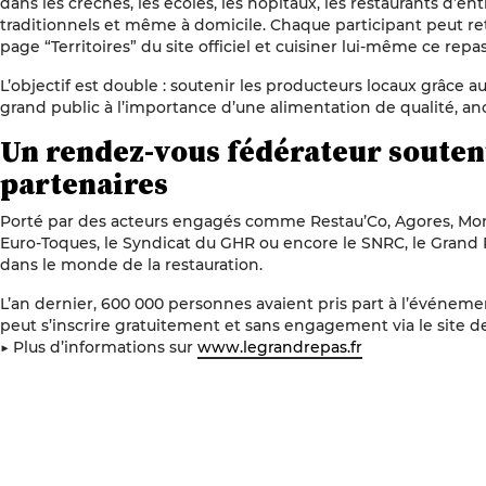
dans les crèches, les écoles, les hôpitaux, les restaurants d’en
traditionnels et même à domicile. Chaque participant peut retr
page “Territoires” du site officiel et cuisiner lui-même ce repas 
L’objectif est double : soutenir les producteurs locaux grâce aux
grand public à l’importance d’une alimentation de qualité, 
Un rendez-vous fédérateur soute
partenaires
Porté par des acteurs engagés comme Restau’Co, Agores, Mon
Euro-Toques, le Syndicat du GHR ou encore le SNRC, le Grand 
dans le monde de la restauration.
L’an dernier, 600 000 personnes avaient pris part à l’événem
peut s’inscrire gratuitement et sans engagement via le site de
▶ Plus d’informations sur
www.legrandrepas.fr