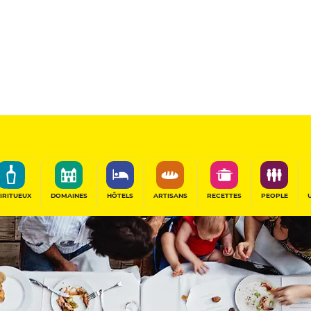
IRITUEUX
DOMAINES
HÔTELS
ARTISANS
RECETTES
PEOPLE