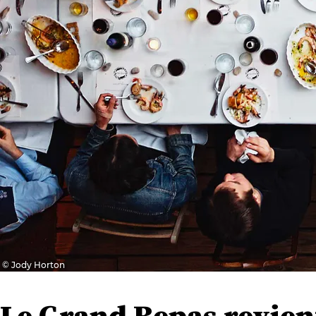
© Jody Horton
Le Grand Repas revient