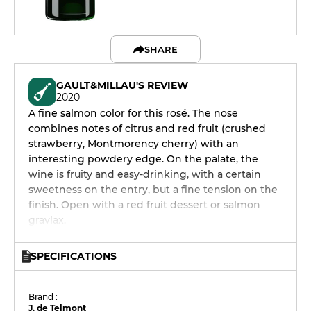
SHARE
GAULT&MILLAU'S REVIEW
2020
A fine salmon color for this rosé. The nose
combines notes of citrus and red fruit (crushed
strawberry, Montmorency cherry) with an
interesting powdery edge. On the palate, the
wine is fruity and easy-drinking, with a certain
sweetness on the entry, but a fine tension on the
finish. Open with a red fruit dessert or salmon
gravlax.
SPECIFICATIONS
Brand :
J. de Telmont