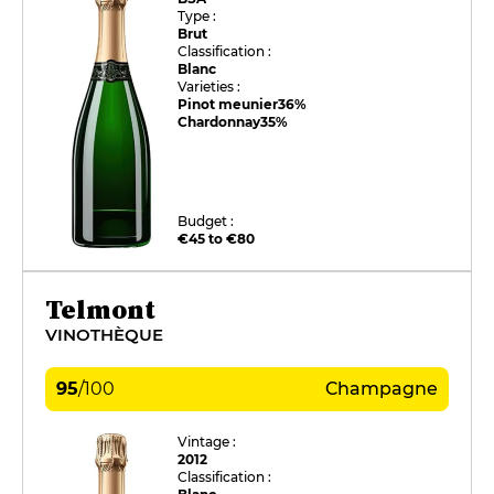
Type :
Brut
Classification :
Blanc
Varieties :
Pinot meunier
36%
Chardonnay
35%
Budget :
€45 to €80
Telmont
VINOTHÈQUE
95
/
100
Champagne
Vintage :
2012
Classification :