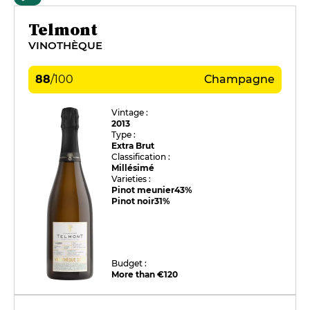
Telmont
VINOTHÈQUE
88
/
100
Champagne
Vintage :
2013
Type :
Extra Brut
Classification :
Millésimé
Varieties :
Pinot meunier
43%
Pinot noir
31%
Budget :
More than €120