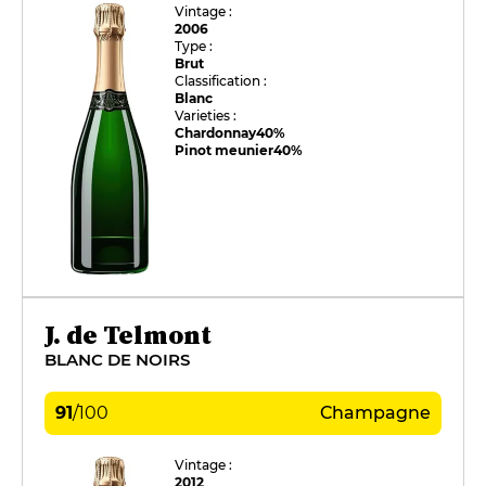
Vintage :
2006
Type :
Brut
Classification :
Blanc
Varieties :
Chardonnay
40%
Pinot meunier
40%
J. de Telmont
BLANC DE NOIRS
91
/
100
Champagne
Vintage :
2012