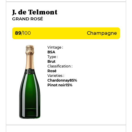
J. de Telmont
GRAND ROSÉ
89
/
100
Champagne
Vintage :
BSA
Type :
Brut
Classification :
Rosé
Varieties :
Chardonnay
85%
Pinot noir
15%