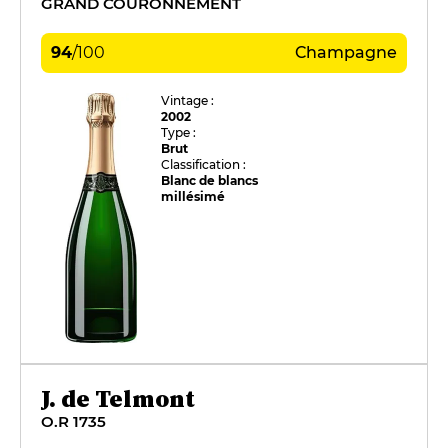
GRAND COURONNEMENT
94
/
100
Champagne
Vintage :
2002
Type :
Brut
Classification :
Blanc de blancs
millésimé
J. de Telmont
O.R 1735