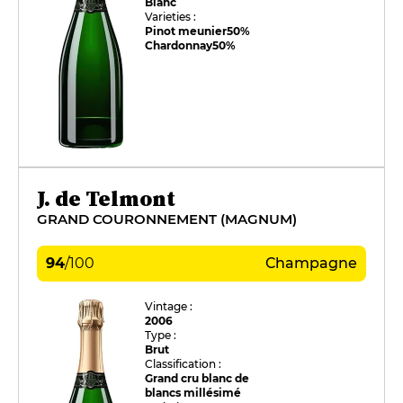
Blanc
Varieties :
Pinot meunier
50%
Chardonnay
50%
J. de Telmont
GRAND COURONNEMENT (MAGNUM)
94
/
100
Champagne
Vintage :
2006
Type :
Brut
Classification :
Grand cru blanc de
blancs millésimé