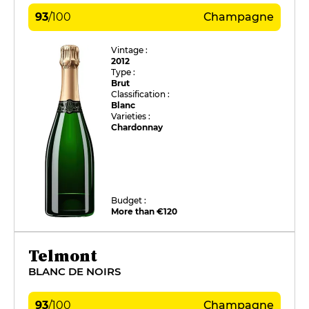
93
/
100
Champagne
Vintage :
2012
Type :
Brut
Classification :
Blanc
Varieties :
Chardonnay
Budget :
More than €120
Telmont
BLANC DE NOIRS
93
/
100
Champagne