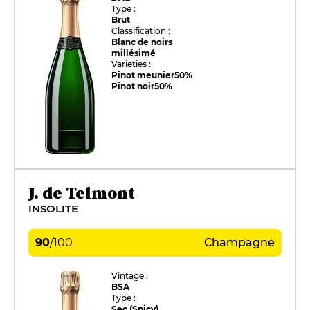
Type :
Brut
Classification :
Blanc de noirs
millésimé
Varieties :
Pinot meunier
50%
Pinot noir
50%
J. de Telmont
INSOLITE
90
/
100
Champagne
Vintage :
BSA
Type :
Sec (Spicy)