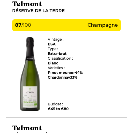
Telmont
RÉSERVE DE LA TERRE
87
/
100
Champagne
Vintage :
BSA
Type :
Extra-brut
Classification :
Blanc
Varieties :
Pinot meunier
44%
Chardonnay
33%
Budget :
€45 to €80
Telmont