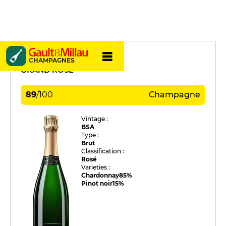
J. de Telmont
CHAMPAGNES
GRAND ROSÉ
89
/
100
Champagne
Vintage :
BSA
Type :
Brut
Classification :
Rosé
Varieties :
Chardonnay
85%
Pinot noir
15%