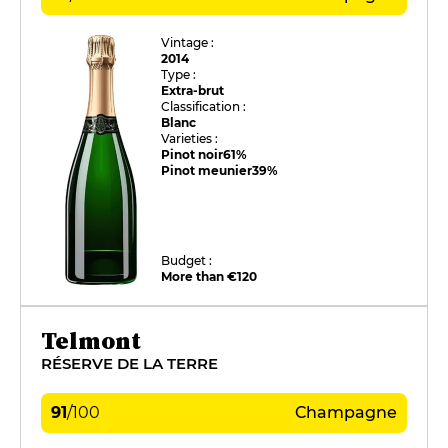
Vintage :
2014
Type :
Extra-brut
Classification :
Blanc
Varieties :
Pinot noir
61%
Pinot meunier
39%
Budget :
More than €120
Telmont
RÉSERVE DE LA TERRE
91
/
100
Champagne