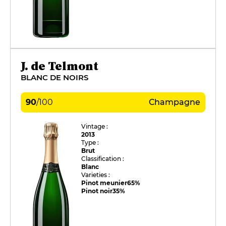
J. de Telmont
BLANC DE NOIRS
90
/
100
Champagne
Vintage :
2013
Type :
Brut
Classification :
Blanc
Varieties :
Pinot meunier
65%
Pinot noir
35%