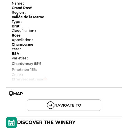
Name :
Grand Rosé
Region :
Vallée de la Marne
Type :
Brut
Classification :
Rosé
Appellation :
Champagne
Year :
BSA
Varieties :
Chardonnay
85%
Pinot noir
15%
Color :
Effervescent rosé
MAP
© OpenMapTiles © OpenStreetMap
NAVIGATE TO
DISCOVER THE WINERY