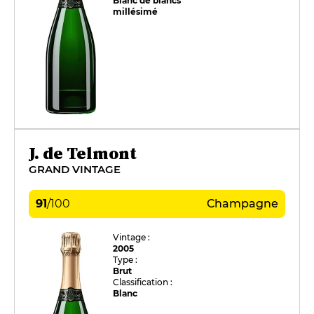
Blanc de blancs
millésimé
J. de Telmont
GRAND VINTAGE
91
/
100
Champagne
Vintage :
2005
Type :
Brut
Classification :
Blanc