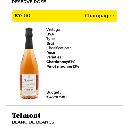
RÉSERVE ROSÉ
87
/
100
Champagne
Vintage :
BSA
Type :
Brut
Classification :
Rosé
Varieties :
Chardonnay
87%
Pinot meunier
13%
Budget :
€45 to €80
Telmont
BLANC DE BLANCS