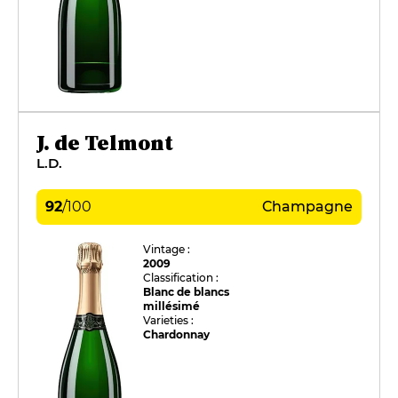
J. de Telmont
L.D.
92
/
100
Champagne
Vintage :
2009
Classification :
Blanc de blancs
millésimé
Varieties :
Chardonnay