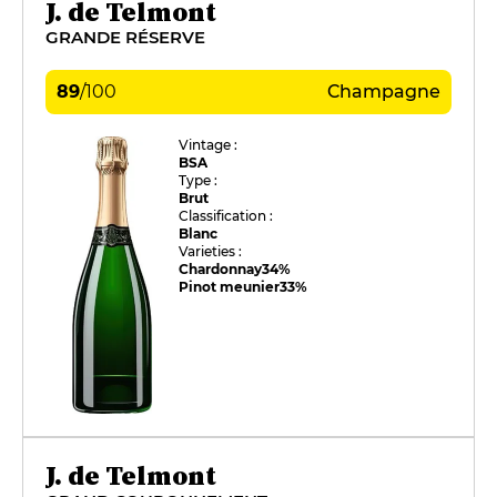
J. de Telmont
GRANDE RÉSERVE
89
/
100
Champagne
Vintage :
BSA
Type :
Brut
Classification :
Blanc
Varieties :
Chardonnay
34%
Pinot meunier
33%
J. de Telmont