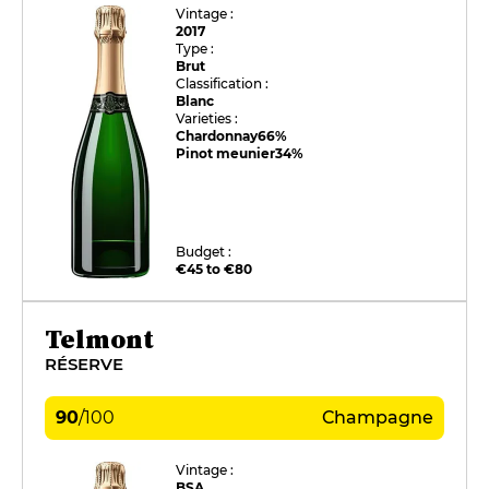
Vintage :
2017
Type :
Brut
Classification :
Blanc
Varieties :
Chardonnay
66%
Pinot meunier
34%
Budget :
€45 to €80
Telmont
RÉSERVE
90
/
100
Champagne
Vintage :
BSA