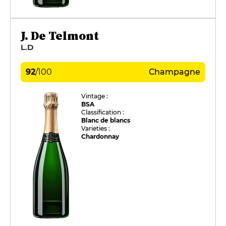
J. De Telmont
L.D
92
/
100
Champagne
Vintage :
BSA
Classification :
Blanc de blancs
Varieties :
Chardonnay