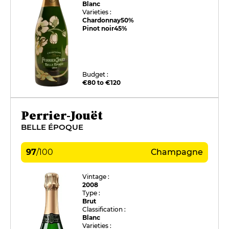
Blanc
Varieties :
Chardonnay
50%
Pinot noir
45%
Budget :
€80 to €120
Perrier-Jouët
BELLE ÉPOQUE
97
/
100
Champagne
Vintage :
2008
Type :
Brut
Classification :
Blanc
Varieties :