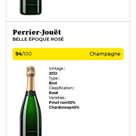
Perrier-Jouët
BELLE ÉPOQUE ROSÉ
94
/
100
Champagne
Vintage :
2012
Type :
Brut
Classification :
Rosé
Varieties :
Pinot noir
50%
Chardonnay
45%