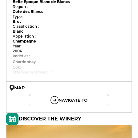
Belle Époque Blanc de Blancs
Region :
Côte des Blancs
Type :
Brut
Classification :
Blanc
Appellation :
Champagne
Year :
2004
Varieties :
Chardonnay
Color :
Effervescent blanc
MAP
© OpenMapTiles © OpenStreetMap
NAVIGATE TO
DISCOVER THE WINERY