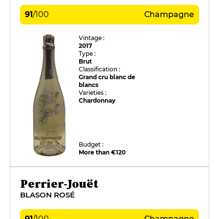
91
/
100
Champagne
Vintage :
2017
Type :
Brut
Classification :
Grand cru blanc de
blancs
Varieties :
Chardonnay
Budget :
More than €120
Perrier-Jouët
BLASON ROSÉ
91
/
100
Champagne