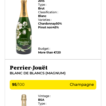
2015
Type :
Brut
Classification :
Blanc
Varieties :
Chardonnay
50%
Pinot noir
45%
Budget :
More than €120
Perrier-Jouët
BLANC DE BLANCS (MAGNUM)
95
/
100
Champagne
Vintage :
BSA
Type :