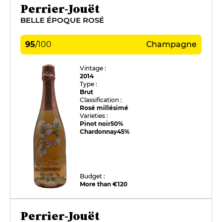
Perrier-Jouët
BELLE ÉPOQUE ROSÉ
95
/
100
Champagne
Vintage :
2014
Type :
Brut
Classification :
Rosé millésimé
Varieties :
Pinot noir
50%
Chardonnay
45%
Budget :
More than €120
Perrier-Jouët