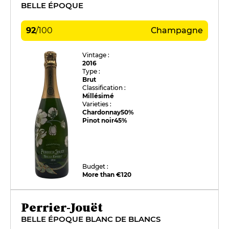
BELLE ÉPOQUE
92
/
100
Champagne
Vintage :
2016
Type :
Brut
Classification :
Millésimé
Varieties :
Chardonnay
50%
Pinot noir
45%
Budget :
More than €120
Perrier-Jouët
BELLE ÉPOQUE BLANC DE BLANCS