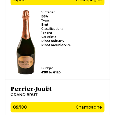
Vintage :
BSA
Type :
Brut
Classification :
1er cru
Varieties :
Pinot noir
50%
Pinot meunier
25%
Budget :
€80 to €120
Perrier-Jouët
GRAND BRUT
89
/
100
Champagne