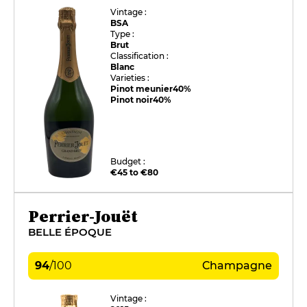
Vintage :
BSA
Type :
Brut
Classification :
Blanc
Varieties :
Pinot meunier
40%
Pinot noir
40%
Budget :
€45 to €80
Perrier-Jouët
BELLE ÉPOQUE
94
/
100
Champagne
Vintage :