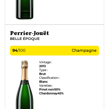
Perrier-Jouët
BELLE ÉPOQUE
94
/
100
Champagne
Vintage :
2013
Type :
Brut
Classification :
Blanc
Varieties :
Pinot noir
50%
Chardonnay
45%