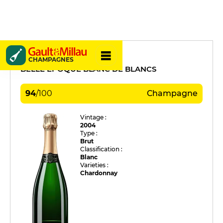
Perrier-Jouët
CHAMPAGNES
BELLE ÉPOQUE BLANC DE BLANCS
94
/
100
Champagne
Vintage :
2004
Type :
Brut
Classification :
Blanc
Varieties :
Chardonnay