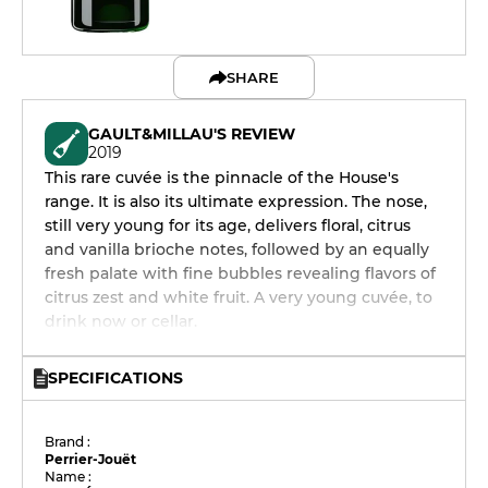
SHARE
GAULT&MILLAU'S REVIEW
2019
This rare cuvée is the pinnacle of the House's
range. It is also its ultimate expression. The nose,
still very young for its age, delivers floral, citrus
and vanilla brioche notes, followed by an equally
fresh palate with fine bubbles revealing flavors of
citrus zest and white fruit. A very young cuvée, to
drink now or cellar.
SPECIFICATIONS
Brand :
Perrier-Jouët
Name :