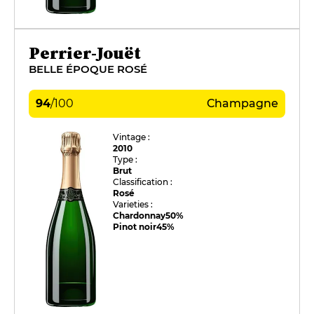
Perrier-Jouët
BELLE ÉPOQUE ROSÉ
94
/
100
Champagne
Vintage :
2010
Type :
Brut
Classification :
Rosé
Varieties :
Chardonnay
50%
Pinot noir
45%