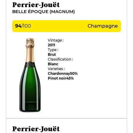
Perrier-Jouët
BELLE ÉPOQUE (MAGNUM)
94
/
100
Champagne
Vintage :
2011
Type :
Brut
Classification :
Blanc
Varieties :
Chardonnay
50%
Pinot noir
45%
Perrier-Jouët