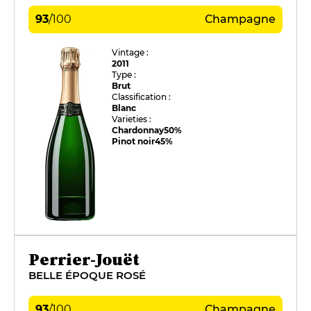
93
/
100
Champagne
Vintage :
2011
Type :
Brut
Classification :
Blanc
Varieties :
Chardonnay
50%
Pinot noir
45%
Perrier-Jouët
BELLE ÉPOQUE ROSÉ
93
/
100
Champagne