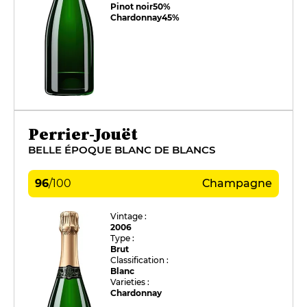
Pinot noir
50%
Chardonnay
45%
Perrier-Jouët
BELLE ÉPOQUE BLANC DE BLANCS
96
/
100
Champagne
Vintage :
2006
Type :
Brut
Classification :
Blanc
Varieties :
Chardonnay