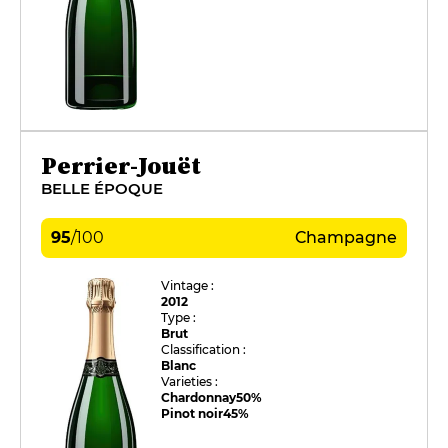
Perrier-Jouët
BELLE ÉPOQUE
95
/
100
Champagne
Vintage :
2012
Type :
Brut
Classification :
Blanc
Varieties :
Chardonnay
50%
Pinot noir
45%