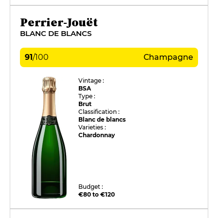
Perrier-Jouët
BLANC DE BLANCS
91
/
100
Champagne
Vintage :
BSA
Type :
Brut
Classification :
Blanc de blancs
Varieties :
Chardonnay
Budget :
€80 to €120