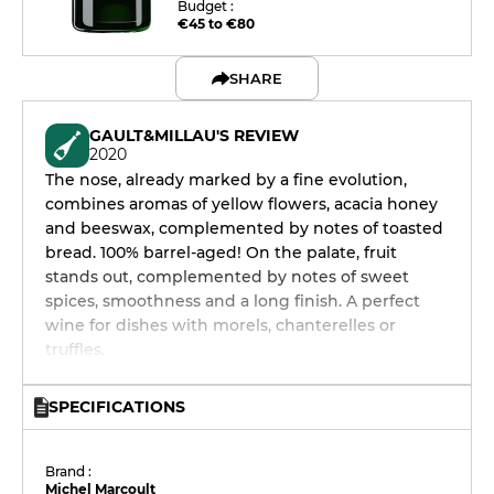
Budget :
€45 to €80
SHARE
GAULT&MILLAU'S REVIEW
2020
The nose, already marked by a fine evolution,
combines aromas of yellow flowers, acacia honey
and beeswax, complemented by notes of toasted
bread. 100% barrel-aged! On the palate, fruit
stands out, complemented by notes of sweet
spices, smoothness and a long finish. A perfect
wine for dishes with morels, chanterelles or
truffles.
SPECIFICATIONS
Brand :
Michel Marcoult