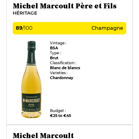
Michel Marcoult Père et Fils
HÉRITAGE
89
/
100
Champagne
Vintage :
BSA
Type :
Brut
Classification :
Blanc de blancs
Varieties :
Chardonnay
Budget :
€25 to €45
Michel Marcoult