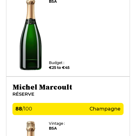
BSA
Budget :
€25 to €45
Michel Marcoult
RÉSERVE
88
/
100
Champagne
Vintage :
BSA