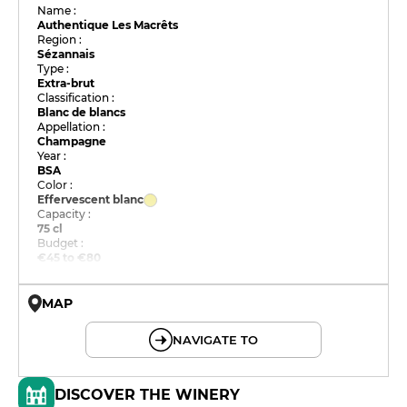
Name :
Authentique Les Macrêts
Region :
Sézannais
Type :
Extra-brut
Classification :
Blanc de blancs
Appellation :
Champagne
Year :
BSA
Color :
Effervescent blanc
Capacity :
75 cl
Budget :
€45 to €80
MAP
© OpenMapTiles © OpenStreetMap
NAVIGATE TO
DISCOVER THE WINERY