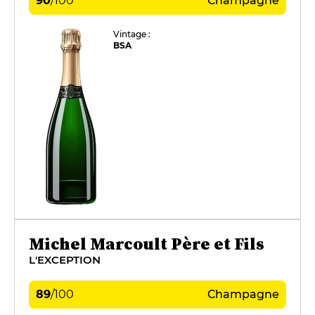
90
/
100
Champagne
Vintage :
BSA
Michel Marcoult Père et Fils
L'EXCEPTION
89
/
100
Champagne