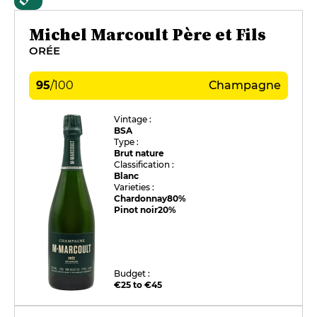
Michel Marcoult Père et Fils
ORÉE
95
/
100
Champagne
Vintage :
BSA
Type :
Brut nature
Classification :
Blanc
Varieties :
Chardonnay
80%
Pinot noir
20%
Budget :
€25 to €45