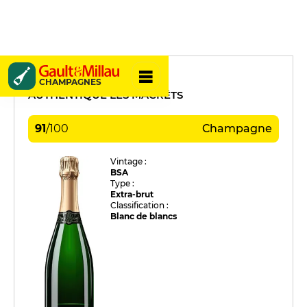
Michel Marcoult
CHAMPAGNES
AUTHENTIQUE LES MACRÊTS
91
/
100
Champagne
Vintage :
BSA
Type :
Extra-brut
Classification :
Blanc de blancs