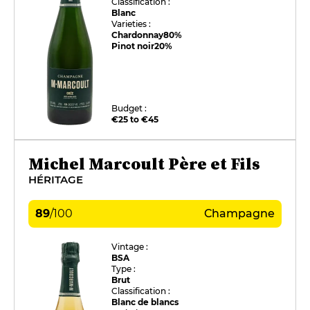
Classification :
Blanc
Varieties :
Chardonnay
80%
Pinot noir
20%
Budget :
€25 to €45
Michel Marcoult Père et Fils
HÉRITAGE
89
/
100
Champagne
Vintage :
BSA
Type :
Brut
Classification :
Blanc de blancs