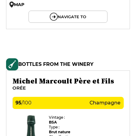
MAP
© OpenMapTiles © OpenStreetMap
NAVIGATE TO
BOTTLES FROM THE WINERY
Michel Marcoult Père et Fils
ORÉE
95
/
100
Champagne
Vintage :
BSA
Type :
Brut nature