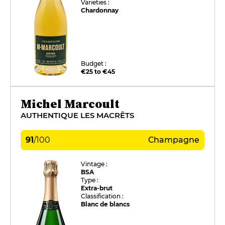
Varieties :
Chardonnay
Budget :
€25 to €45
Michel Marcoult
AUTHENTIQUE LES MACRÊTS
91
/
100
Champagne
Vintage :
BSA
Type :
Extra-brut
Classification :
Blanc de blancs