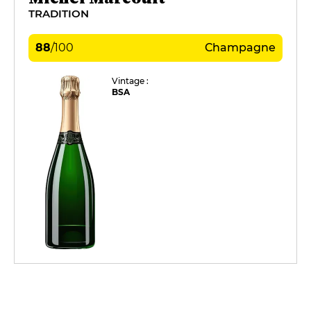
TRADITION
88
/
100
Champagne
Vintage :
BSA