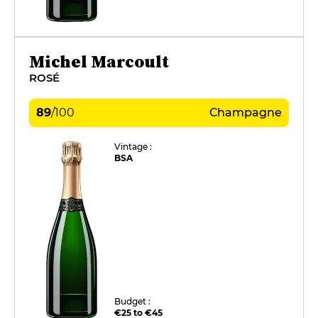
Michel Marcoult
ROSÉ
89
/
100
Champagne
Vintage :
BSA
Budget :
€25 to €45