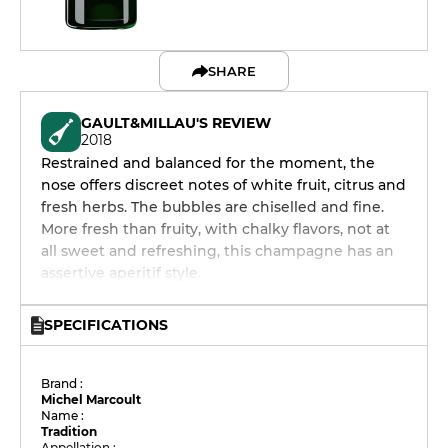
SHARE
GAULT&MILLAU'S REVIEW
2018
Restrained and balanced for the moment, the
nose offers discreet notes of white fruit, citrus and
fresh herbs. The bubbles are chiselled and fine.
More fresh than fruity, with chalky flavors, not at
all sweet and refreshing, this champagne has an
assertive aperitif style.
SPECIFICATIONS
Brand :
Michel Marcoult
Name :
Tradition
Appellation :