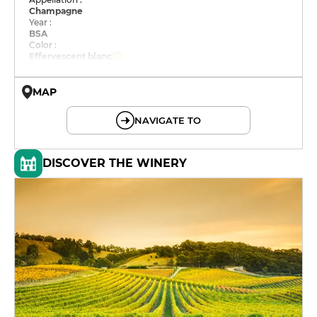
Champagne
Year :
BSA
Color :
Effervescent blanc
MAP
© OpenMapTiles © OpenStreetMap
NAVIGATE TO
DISCOVER THE WINERY