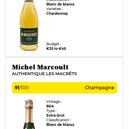
Blanc de blancs
Varieties :
Chardonnay
Budget :
€25 to €45
Michel Marcoult
AUTHENTIQUE LES MACRÊTS
91
/
100
Champagne
Vintage :
BSA
Type :
Extra-brut
Classification :
Blanc de blancs