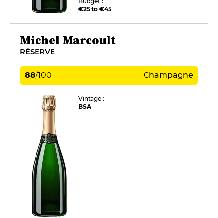
Budget :
€25 to €45
Michel Marcoult
RÉSERVE
88
/
100
Champagne
Vintage :
BSA