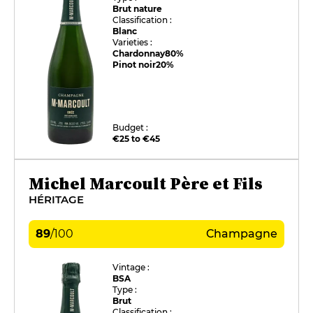
Brut nature
Classification :
Blanc
Varieties :
Chardonnay
80%
Pinot noir
20%
Budget :
€25 to €45
Michel Marcoult Père et Fils
HÉRITAGE
89
/
100
Champagne
Vintage :
BSA
Type :
Brut
Classification :