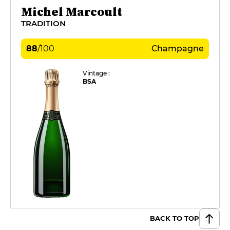
Michel Marcoult
TRADITION
88
/
100
Champagne
Vintage :
BSA
BACK TO TOP