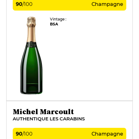
90
/
100
Champagne
Vintage :
BSA
Michel Marcoult
AUTHENTIQUE LES CARABINS
90
/
100
Champagne