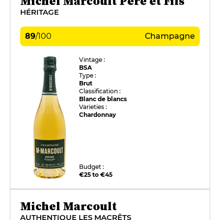
Michel Marcoult Père et Fils
HÉRITAGE
89
/
100
Champagne
Vintage :
BSA
Type :
Brut
Classification :
Blanc de blancs
Varieties :
Chardonnay
Budget :
€25 to €45
Michel Marcoult
AUTHENTIQUE LES MACRÊTS