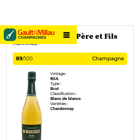
Michel Marcoult Père et Fils
CHAMPAGNES
HÉRITAGE
89
/
100
Champagne
Vintage :
BSA
Type :
Brut
Classification :
Blanc de blancs
Varieties :
Chardonnay