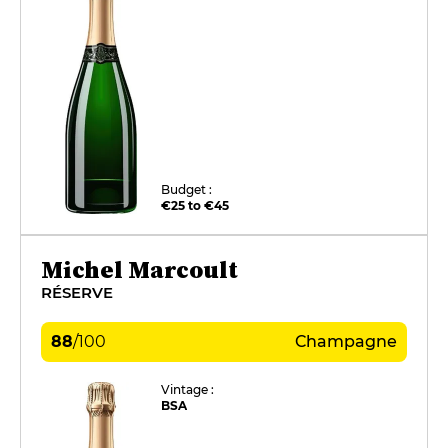
Budget :
€25 to €45
Michel Marcoult
RÉSERVE
88
/
100
Champagne
Vintage :
BSA