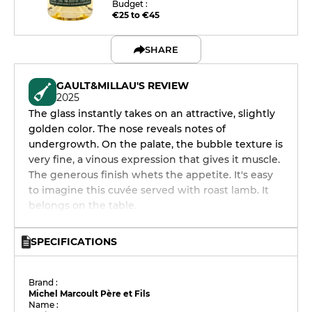
Budget :
€25 to €45
SHARE
GAULT&MILLAU'S REVIEW
2025
The glass instantly takes on an attractive, slightly
golden color. The nose reveals notes of
undergrowth. On the palate, the bubble texture is
very fine, a vinous expression that gives it muscle.
The generous finish whets the appetite. It's easy
to imagine this cuvée served with roast lamb. It
belongs on the table.
SPECIFICATIONS
Brand :
Michel Marcoult Père et Fils
Name :