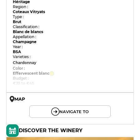
Héritage
Region :
Coteaux Vitryats
Type :
Brut
Classification :
Blanc de blancs
Appellation :
Champagne
Year :
BSA
Varieties :
Chardonnay
Color :
Effervescent blanc
Budget :
€25 to €45
MAP
© OpenMapTiles © OpenStreetMap
NAVIGATE TO
DISCOVER THE WINERY