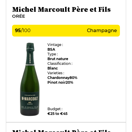
Michel Marcoult Père et Fils
ORÉE
95
/
100
Champagne
Vintage :
BSA
Type :
Brut nature
Classification :
Blanc
Varieties :
Chardonnay
80%
Pinot noir
20%
Budget :
€25 to €45