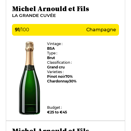
Michel Arnould et Fils
LA GRANDE CUVÉE
91
/
100
Champagne
Vintage :
BSA
Type :
Brut
Classification :
Grand cru
Varieties :
Pinot noir
70%
Chardonnay
30%
Budget :
€25 to €45
Michel Arnould et Fils