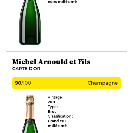
noirs millésimé
Michel Arnould et Fils
CARTE D'OR
90
/
100
Champagne
Vintage :
2011
Type :
Brut
Classification :
Grand cru
millésimé