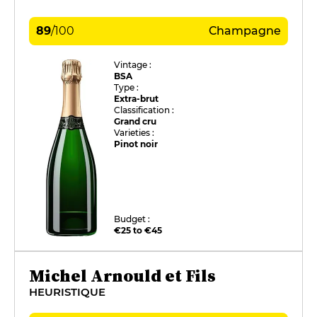
89
/
100
Champagne
Vintage :
BSA
Type :
Extra-brut
Classification :
Grand cru
Varieties :
Pinot noir
Budget :
€25 to €45
Michel Arnould et Fils
HEURISTIQUE