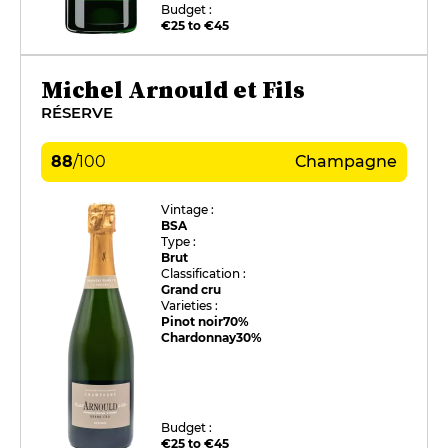
Budget :
€25 to €45
Michel Arnould et Fils
RÉSERVE
88
/
100
Champagne
Vintage :
BSA
Type :
Brut
Classification :
Grand cru
Varieties :
Pinot noir
70%
Chardonnay
30%
Budget :
€25 to €45