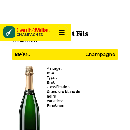
Michel Arnould et Fils
CHAMPAGNES
TRADITION
89
/
100
Champagne
Vintage :
BSA
Type :
Brut
Classification :
Grand cru blanc de
noirs
Varieties :
Pinot noir