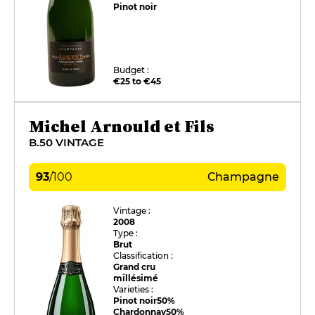
Pinot noir
Budget :
€25 to €45
Michel Arnould et Fils
B.50 VINTAGE
93
/
100
Champagne
Vintage :
2008
Type :
Brut
Classification :
Grand cru
millésimé
Varieties :
Pinot noir
50%
Chardonnay
50%