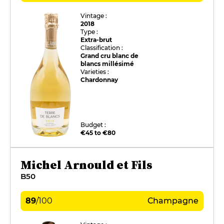
Vintage :
2018
Type :
Extra-brut
Classification :
Grand cru blanc de
blancs millésimé
Varieties :
Chardonnay
Budget :
€45 to €80
Michel Arnould et Fils
B50
89
/
100
Champagne