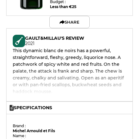
Budget :
Less than €25
SHARE
GAULT&MILLAU'S REVIEW
2021
This dynamic blanc de noirs has a powerful,
straightforward, fleshy, greedy, liquorice nose. A
patchwork of spicy white and red fruits. On the
palate, the attack is frank and sharp. The chew is
creamy, chalky and salivating. Open as an aperitif
or with pan-fried scallops, buckwheat seeds and
haddock mousse.
SPECIFICATIONS
Brand :
Michel Arnould et Fils
Name :