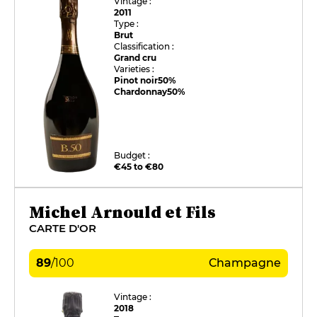
Vintage :
2011
Type :
Brut
Classification :
Grand cru
Varieties :
Pinot noir
50%
Chardonnay
50%
Budget :
€45 to €80
Michel Arnould et Fils
CARTE D'OR
89
/
100
Champagne
Vintage :
2018