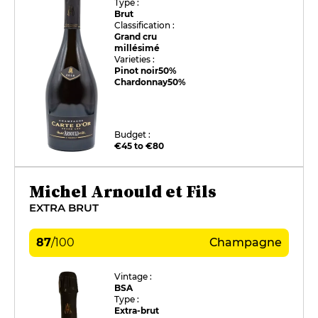
Type :
Brut
Classification :
Grand cru
millésimé
Varieties :
Pinot noir
50%
Chardonnay
50%
Budget :
€45 to €80
Michel Arnould et Fils
EXTRA BRUT
87
/
100
Champagne
Vintage :
BSA
Type :
Extra-brut