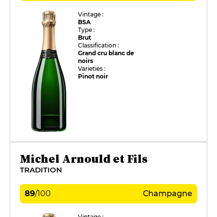
Vintage :
BSA
Type :
Brut
Classification :
Grand cru blanc de
noirs
Varieties :
Pinot noir
Michel Arnould et Fils
TRADITION
89
/
100
Champagne
Vintage :