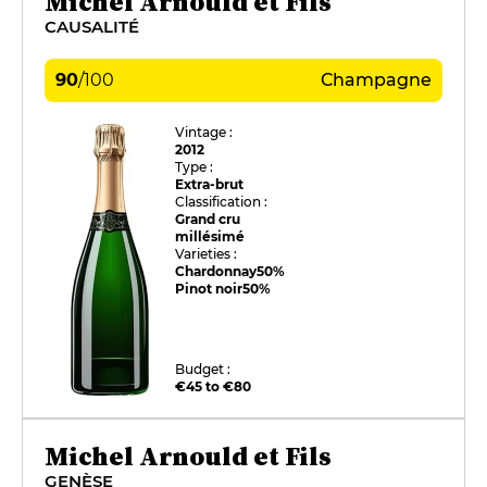
Michel Arnould et Fils
CAUSALITÉ
90
/
100
Champagne
Vintage :
2012
Type :
Extra-brut
Classification :
Grand cru
millésimé
Varieties :
Chardonnay
50%
Pinot noir
50%
Budget :
€45 to €80
Michel Arnould et Fils
GENÈSE