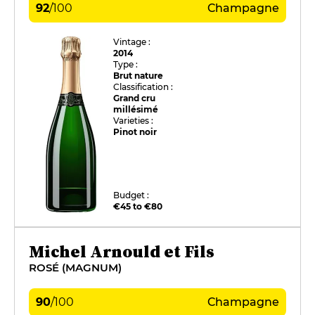
92
/
100
Champagne
Vintage :
2014
Type :
Brut nature
Classification :
Grand cru
millésimé
Varieties :
Pinot noir
Budget :
€45 to €80
Michel Arnould et Fils
ROSÉ (MAGNUM)
90
/
100
Champagne