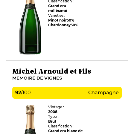
Classification :
Grand cru
millésimé
Varieties :
Pinot noir
50%
Chardonnay
50%
Michel Arnould et Fils
MÉMOIRE DE VIGNES
92
/
100
Champagne
Vintage :
2008
Type :
Brut
Classification :
Grand cru blanc de