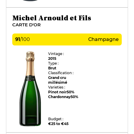
Michel Arnould et Fils
CARTE D'OR
91
/
100
Champagne
Vintage :
2015
Type :
Brut
Classification :
Grand cru
millésimé
Varieties :
Pinot noir
50%
Chardonnay
50%
Budget :
€25 to €45