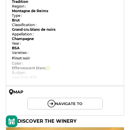
Tradition
Region :
Montagne de Reims
Type :
Brut
Classification :
Grand cru blanc de noirs
Appellation :
Champagne
Year :
BSA
Varieties :
Pinot noir
Color :
Effervescent blanc
Budget :
Less than €25
MAP
© OpenMapTiles © OpenStreetMap
NAVIGATE TO
DISCOVER THE WINERY