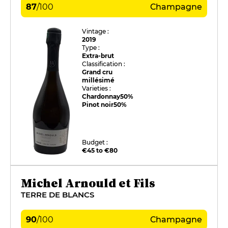
87
/
100
Champagne
Vintage :
2019
Type :
Extra-brut
Classification :
Grand cru
millésimé
Varieties :
Chardonnay
50%
Pinot noir
50%
Budget :
€45 to €80
Michel Arnould et Fils
TERRE DE BLANCS
90
/
100
Champagne