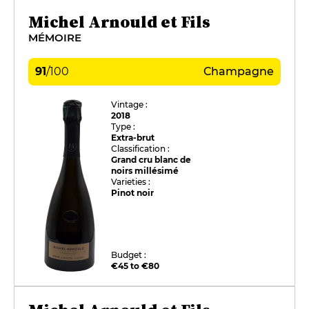
Michel Arnould et Fils
MÉMOIRE
91
/
100
Champagne
Vintage :
2018
Type :
Extra-brut
Classification :
Grand cru blanc de
noirs millésimé
Varieties :
Pinot noir
Budget :
€45 to €80