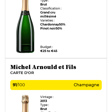
Type :
Brut
Classification :
Grand cru
millésimé
Varieties :
Chardonnay
50%
Pinot noir
50%
Budget :
€25 to €45
Michel Arnould et Fils
CARTE D'OR
91
/
100
Champagne
Vintage :
2013
Type :
Brut