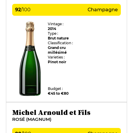
92
/
100
Champagne
Vintage :
2014
Type :
Brut nature
Classification :
Grand cru
millésimé
Varieties :
Pinot noir
Budget :
€45 to €80
Michel Arnould et Fils
ROSÉ (MAGNUM)