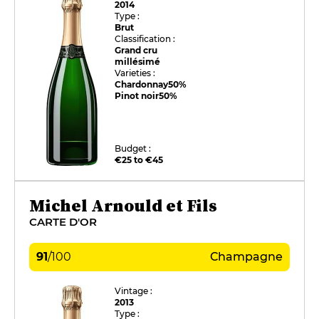
2014
Type :
Brut
Classification :
Grand cru
millésimé
Varieties :
Chardonnay
50%
Pinot noir
50%
Budget :
€25 to €45
Michel Arnould et Fils
CARTE D'OR
91
/
100
Champagne
Vintage :
2013
Type :