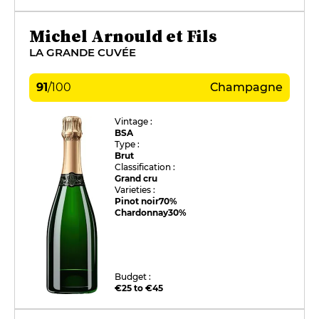
Michel Arnould et Fils
LA GRANDE CUVÉE
91
/
100
Champagne
Vintage :
BSA
Type :
Brut
Classification :
Grand cru
Varieties :
Pinot noir
70%
Chardonnay
30%
Budget :
€25 to €45