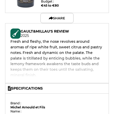
Budget :
€45 to €80
SHARE
GAULT&MILLAU'S REVIEW
2025
Fresh and fleshy, the nose revolves around
aromas of ripe white fruit, sweet citrus and pastry
notes. Fresh and dynamic on the palate. The
palate is titillated by enticing bubbles, while the
lemony framework awakens the taste buds and
keeps them on their toes until the salivating,
mineral finish.
SPECIFICATIONS
Brand :
Michel Arnould et Fils
Name :