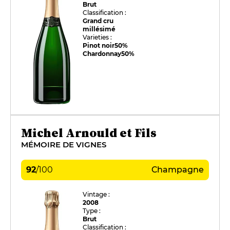
Brut
Classification :
Grand cru
millésimé
Varieties :
Pinot noir
50%
Chardonnay
50%
Michel Arnould et Fils
MÉMOIRE DE VIGNES
92
/
100
Champagne
Vintage :
2008
Type :
Brut
Classification :