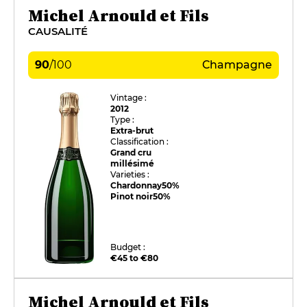
Michel Arnould et Fils
CAUSALITÉ
90
/
100
Champagne
Vintage :
2012
Type :
Extra-brut
Classification :
Grand cru
millésimé
Varieties :
Chardonnay
50%
Pinot noir
50%
Budget :
€45 to €80
Michel Arnould et Fils