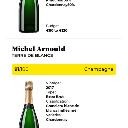
Pinot noir
50%
Chardonnay
50%
Budget :
€80 to €120
Michel Arnould
TERRE DE BLANCS
91
/
100
Champagne
Vintage :
2017
Type :
Extra Brut
Classification :
Grand cru blanc de
blancs millésimé
Varieties :
Chardonnay