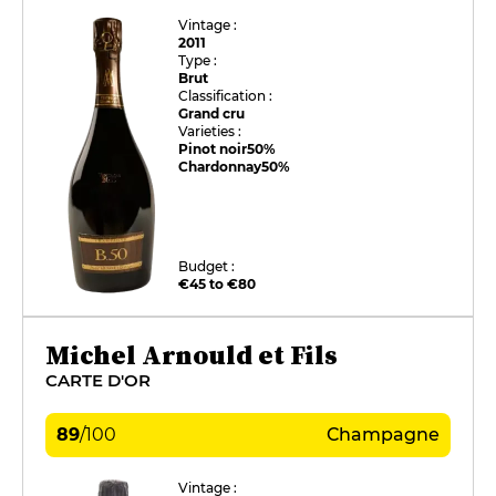
Vintage :
2011
Type :
Brut
Classification :
Grand cru
Varieties :
Pinot noir
50%
Chardonnay
50%
Budget :
€45 to €80
Michel Arnould et Fils
CARTE D'OR
89
/
100
Champagne
Vintage :