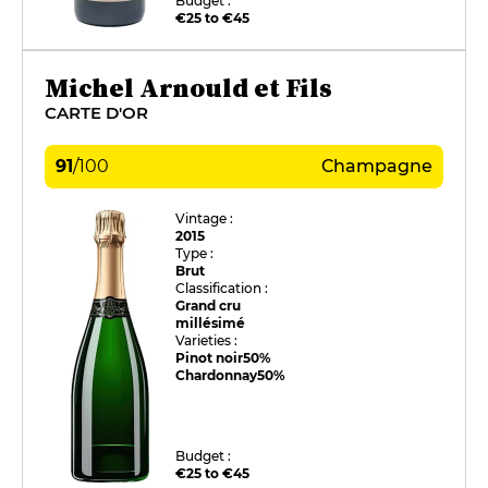
Budget :
€25 to €45
Michel Arnould et Fils
CARTE D'OR
91
/
100
Champagne
Vintage :
2015
Type :
Brut
Classification :
Grand cru
millésimé
Varieties :
Pinot noir
50%
Chardonnay
50%
Budget :
€25 to €45