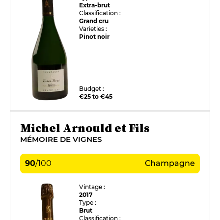
Extra-brut
Classification :
Grand cru
Varieties :
Pinot noir
Budget :
€25 to €45
Michel Arnould et Fils
MÉMOIRE DE VIGNES
90
/
100
Champagne
Vintage :
2017
Type :
Brut
Classification :