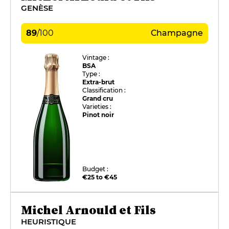
GENÈSE
89
/
100
Champagne
Vintage :
BSA
Type :
Extra-brut
Classification :
Grand cru
Varieties :
Pinot noir
Budget :
€25 to €45
Michel Arnould et Fils
HEURISTIQUE