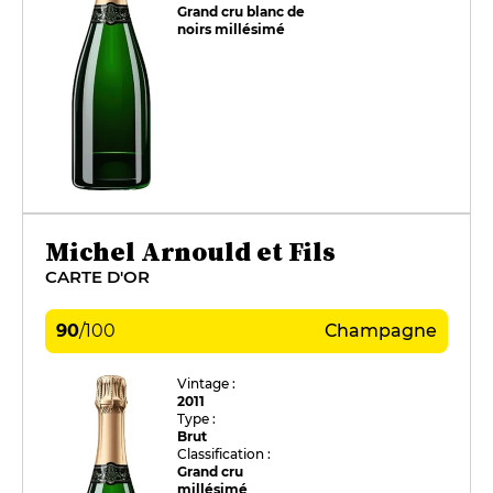
Grand cru blanc de
noirs millésimé
Michel Arnould et Fils
CARTE D'OR
90
/
100
Champagne
Vintage :
2011
Type :
Brut
Classification :
Grand cru
millésimé