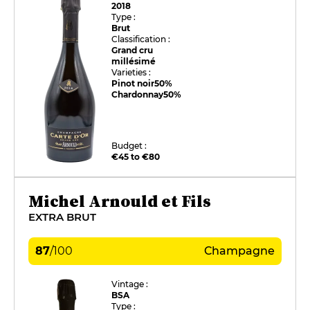
2018
Type :
Brut
Classification :
Grand cru
millésimé
Varieties :
Pinot noir
50%
Chardonnay
50%
Budget :
€45 to €80
Michel Arnould et Fils
EXTRA BRUT
87
/
100
Champagne
Vintage :
BSA
Type :