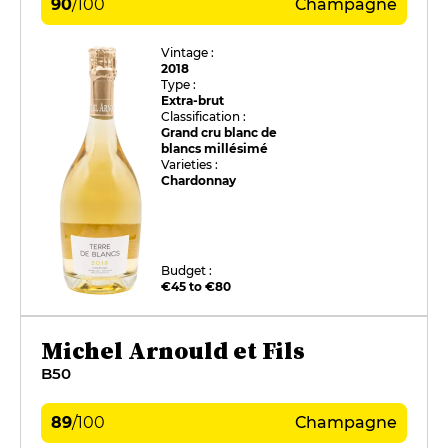
90
/
100
Champagne
Vintage :
2018
Type :
Extra-brut
Classification :
Grand cru blanc de
blancs millésimé
Varieties :
Chardonnay
Budget :
€45 to €80
Michel Arnould et Fils
B50
89
/
100
Champagne