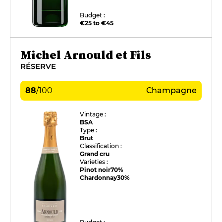
Budget :
€25 to €45
Michel Arnould et Fils
RÉSERVE
88
/
100
Champagne
Vintage :
BSA
Type :
Brut
Classification :
Grand cru
Varieties :
Pinot noir
70%
Chardonnay
30%