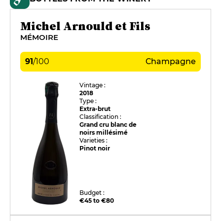
Michel Arnould et Fils
MÉMOIRE
91
/
100
Champagne
Vintage :
2018
Type :
Extra-brut
Classification :
Grand cru blanc de
noirs millésimé
Varieties :
Pinot noir
Budget :
€45 to €80