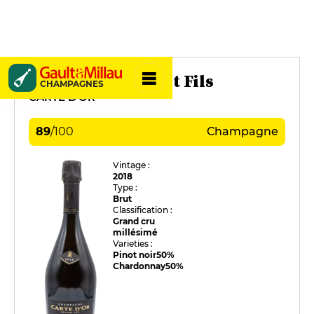
Michel Arnould et Fils
CHAMPAGNES
CARTE D'OR
89
/
100
Champagne
Vintage :
2018
Type :
Brut
Classification :
Grand cru
millésimé
Varieties :
Pinot noir
50%
Chardonnay
50%