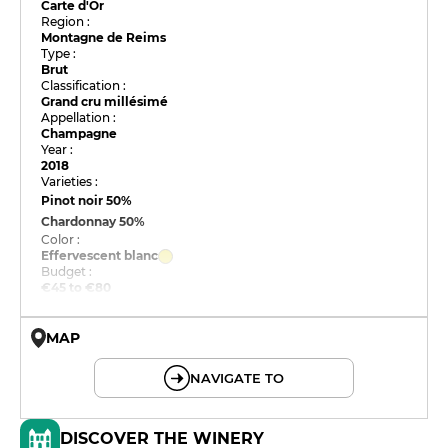
Carte d'Or
Region :
Montagne de Reims
Type :
Brut
Classification :
Grand cru millésimé
Appellation :
Champagne
Year :
2018
Varieties :
Pinot noir
50%
Chardonnay
50%
Color :
Effervescent blanc
Budget :
€45 to €80
MAP
© OpenMapTiles © OpenStreetMap
NAVIGATE TO
DISCOVER THE WINERY