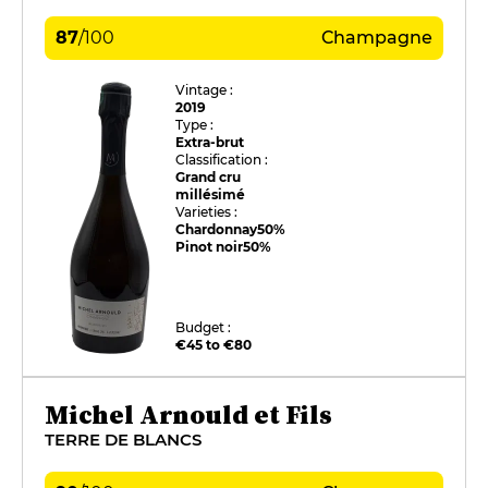
87
/
100
Champagne
Vintage :
2019
Type :
Extra-brut
Classification :
Grand cru
millésimé
Varieties :
Chardonnay
50%
Pinot noir
50%
Budget :
€45 to €80
Michel Arnould et Fils
TERRE DE BLANCS