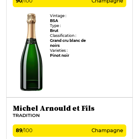
90
/
100
Champagne
Vintage :
BSA
Type :
Brut
Classification :
Grand cru blanc de
noirs
Varieties :
Pinot noir
Michel Arnould et Fils
TRADITION
89
/
100
Champagne