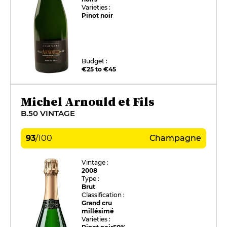
Varieties :
Pinot noir
Budget :
€25 to €45
Michel Arnould et Fils
B.50 VINTAGE
93
/
100
Champagne
Vintage :
2008
Type :
Brut
Classification :
Grand cru
millésimé
Varieties :