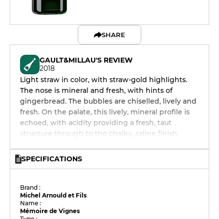
SHARE
GAULT&MILLAU'S REVIEW
2018
Light straw in color, with straw-gold highlights.
The nose is mineral and fresh, with hints of
gingerbread. The bubbles are chiselled, lively and
fresh. On the palate, this lively, mineral profile is
echoed, with acidity providing a fresh, taut
structure through to the chalky, saline finish.
SPECIFICATIONS
Brand :
Michel Arnould et Fils
Name :
Mémoire de Vignes
Type :