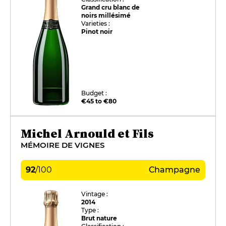
Grand cru blanc de
noirs millésimé
Varieties :
Pinot noir
Budget :
€45 to €80
Michel Arnould et Fils
MÉMOIRE DE VIGNES
92
/
100
Champagne
Vintage :
2014
Type :
Brut nature