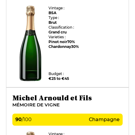
Vintage :
BSA
Type :
Brut
Classification :
Grand cru
Varieties :
Pinot noir
70%
Chardonnay
30%
Budget :
€25 to €45
Michel Arnould et Fils
MÉMOIRE DE VIGNE
90
/
100
Champagne
Vintage :