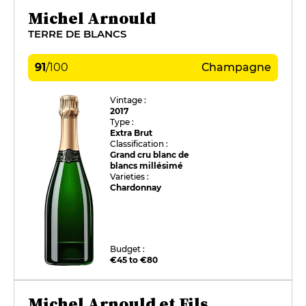
Michel Arnould
TERRE DE BLANCS
91
/
100
Champagne
Vintage :
2017
Type :
Extra Brut
Classification :
Grand cru blanc de
blancs millésimé
Varieties :
Chardonnay
Budget :
€45 to €80
Michel Arnould et Fils