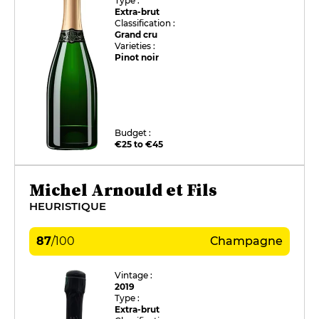
Type :
Extra-brut
Classification :
Grand cru
Varieties :
Pinot noir
Budget :
€25 to €45
Michel Arnould et Fils
HEURISTIQUE
87
/
100
Champagne
Vintage :
2019
Type :
Extra-brut