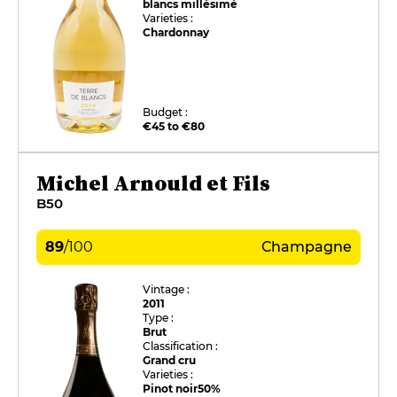
blancs millésimé
Varieties :
Chardonnay
Budget :
€45 to €80
Michel Arnould et Fils
B50
89
/
100
Champagne
Vintage :
2011
Type :
Brut
Classification :
Grand cru
Varieties :
Pinot noir
50%