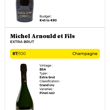
Budget :
€45 to €80
Michel Arnould et Fils
EXTRA BRUT
87
/
100
Champagne
Vintage :
BSA
Type :
Extra-brut
Classification :
Grand cru
Varieties :
Pinot noir