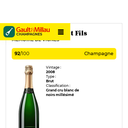
Michel Arnould et Fils
CHAMPAGNES
MÉMOIRE DE VIGNES
92
/
100
Champagne
Vintage :
2008
Type :
Brut
Classification :
Grand cru blanc de
noirs millésimé