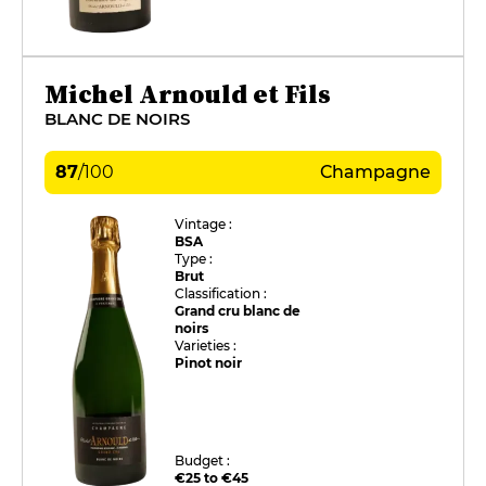
Michel Arnould et Fils
BLANC DE NOIRS
87
/
100
Champagne
Vintage :
BSA
Type :
Brut
Classification :
Grand cru blanc de
noirs
Varieties :
Pinot noir
Budget :
€25 to €45