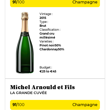
91
/
100
Champagne
Vintage :
2015
Type :
Brut
Classification :
Grand cru
millésimé
Varieties :
Pinot noir
50%
Chardonnay
50%
Budget :
€25 to €45
Michel Arnould et Fils
LA GRANDE CUVÉE
91
/
100
Champagne