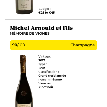
Budget :
€25 to €45
Michel Arnould et Fils
MÉMOIRE DE VIGNES
90
/
100
Champagne
Vintage :
2017
Type :
Brut
Classification :
Grand cru blanc de
noirs millésimé
Varieties :
Pinot noir