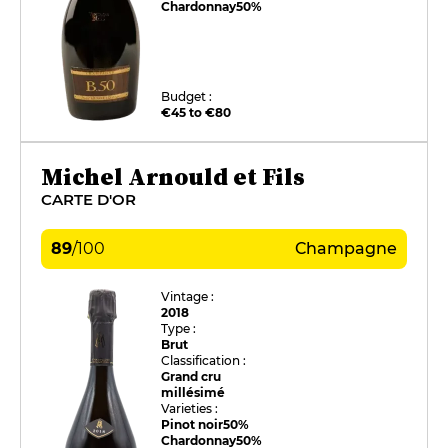
Chardonnay
50%
Budget :
€45 to €80
Michel Arnould et Fils
CARTE D'OR
89
/
100
Champagne
Vintage :
2018
Type :
Brut
Classification :
Grand cru
millésimé
Varieties :
Pinot noir
50%
Chardonnay
50%