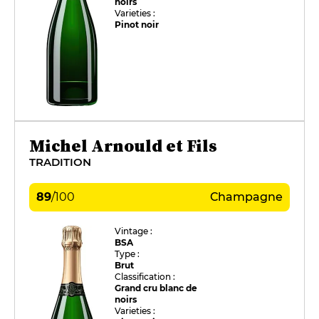
noirs
Varieties :
Pinot noir
Michel Arnould et Fils
TRADITION
89
/
100
Champagne
Vintage :
BSA
Type :
Brut
Classification :
Grand cru blanc de
noirs
Varieties :