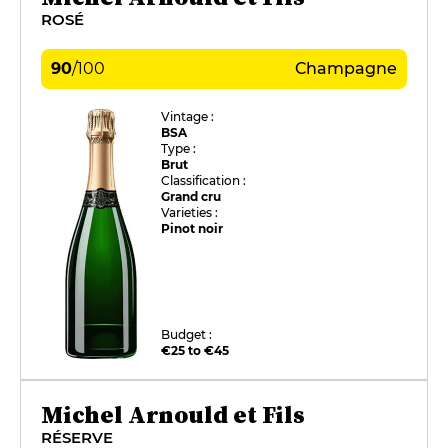
ROSÉ
90
/
100
Champagne
Vintage :
BSA
Type :
Brut
Classification :
Grand cru
Varieties :
Pinot noir
Budget :
€25 to €45
Michel Arnould et Fils
RÉSERVE