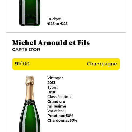
Budget :
€25 to €45
Michel Arnould et Fils
CARTE D'OR
91
/
100
Champagne
Vintage :
2013
Type :
Brut
Classification :
Grand cru
millésimé
Varieties :
Pinot noir
50%
Chardonnay
50%