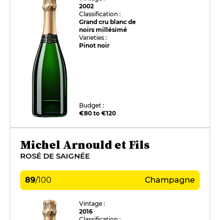
2002
Classification :
Grand cru blanc de
noirs millésimé
Varieties :
Pinot noir
Budget :
€80 to €120
Michel Arnould et Fils
ROSÉ DE SAIGNÉE
89
/
100
Champagne
Vintage :
2016
Classification :