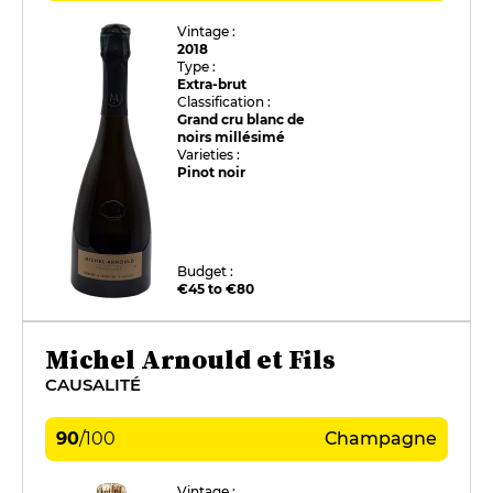
Vintage :
2018
Type :
Extra-brut
Classification :
Grand cru blanc de
noirs millésimé
Varieties :
Pinot noir
Budget :
€45 to €80
Michel Arnould et Fils
CAUSALITÉ
90
/
100
Champagne
Vintage :