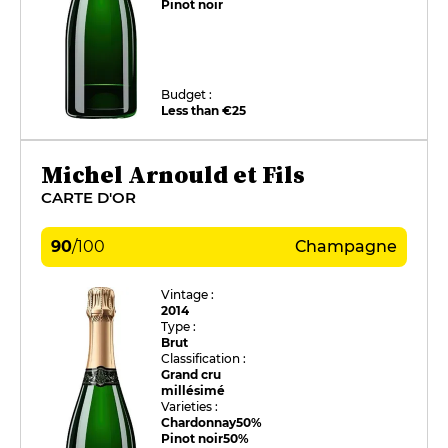
Pinot noir
Budget :
Less than €25
Michel Arnould et Fils
CARTE D'OR
90
/
100
Champagne
Vintage :
2014
Type :
Brut
Classification :
Grand cru
millésimé
Varieties :
Chardonnay
50%
Pinot noir
50%