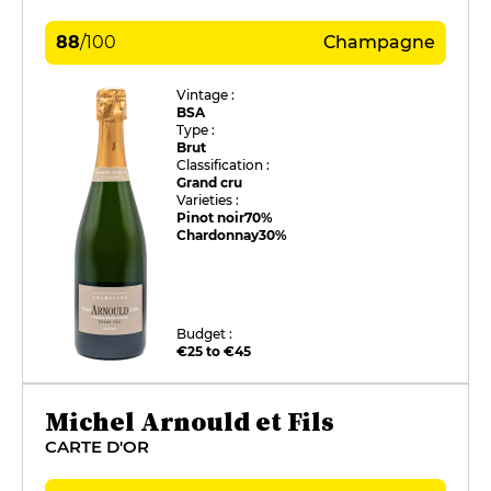
88
/
100
Champagne
Vintage :
BSA
Type :
Brut
Classification :
Grand cru
Varieties :
Pinot noir
70%
Chardonnay
30%
Budget :
€25 to €45
Michel Arnould et Fils
CARTE D'OR