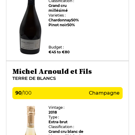
Classification :
Grand cru
millésimé
Varieties :
Chardonnay
50%
Pinot noir
50%
Budget :
€45 to €80
Michel Arnould et Fils
TERRE DE BLANCS
90
/
100
Champagne
Vintage :
2018
Type :
Extra-brut
Classification :
Grand cru blanc de