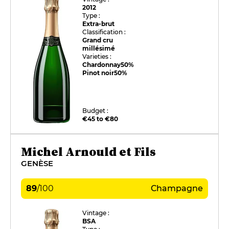
2012
Type :
Extra-brut
Classification :
Grand cru
millésimé
Varieties :
Chardonnay
50%
Pinot noir
50%
Budget :
€45 to €80
Michel Arnould et Fils
GENÈSE
89
/
100
Champagne
Vintage :
BSA