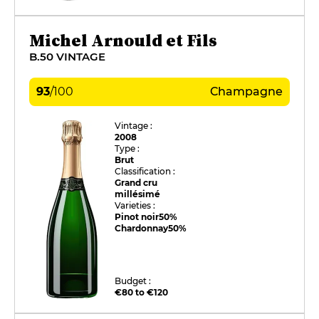
Michel Arnould et Fils
B.50 VINTAGE
93
/
100
Champagne
Vintage :
2008
Type :
Brut
Classification :
Grand cru
millésimé
Varieties :
Pinot noir
50%
Chardonnay
50%
Budget :
€80 to €120