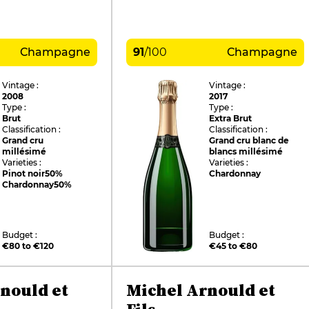
Champagne
91
/
100
Champagne
Vintage :
Vintage :
2008
2017
Type :
Type :
Brut
Extra Brut
Classification :
Classification :
Grand cru
Grand cru blanc de
millésimé
blancs millésimé
Varieties :
Varieties :
Pinot noir
50%
Chardonnay
Chardonnay
50%
Budget :
Budget :
€80 to €120
€45 to €80
nould et
Michel Arnould et