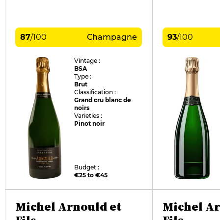
87
/
100
Champagne
93
/
100
Vintage :
BSA
Type :
Brut
Classification :
Grand cru blanc de
noirs
Varieties :
Pinot noir
Budget :
€25 to €45
Michel Arnould et
Michel Ar