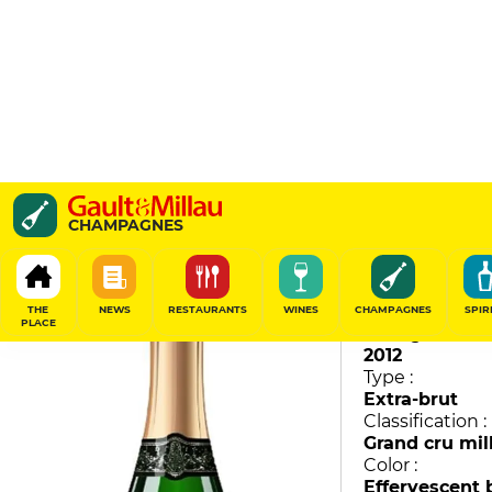
Causalité
CHAMPAGNES
Michel Arnould et Fils
90
/
100
THE
NEWS
RESTAURANTS
WINES
CHAMPAGNES
SPIR
PLACE
Vintage :
2012
Type :
Extra-brut
Classification :
Grand cru mil
Color :
Effervescent 