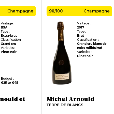
Champagne
90
/
100
Champagne
Vintage :
Vintage :
BSA
2017
Type :
Type :
Extra-brut
Brut
Classification :
Classification :
Grand cru
Grand cru blanc de
Varieties :
noirs millésimé
Pinot noir
Varieties :
Pinot noir
Budget :
€25 to €45
nould et
Michel Arnould
TERRE DE BLANCS