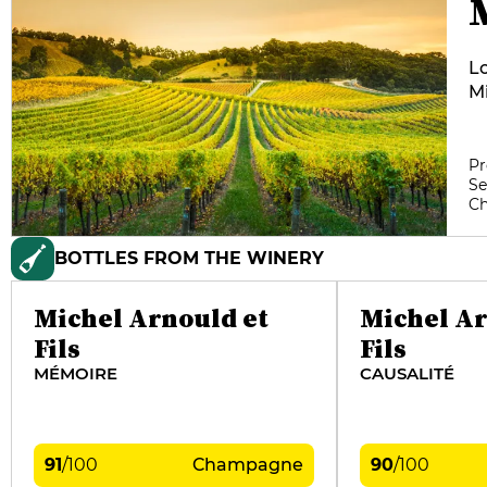
Lo
Mi
di
al
Th
Pr
Se
he
C
Ve
un
BOTTLES FROM THE WINERY
wi
di
Michel Arnould et
Michel Ar
Fils
Fils
MÉMOIRE
CAUSALITÉ
91
/
100
Champagne
90
/
100