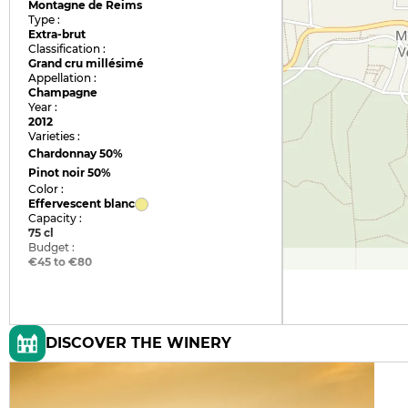
Montagne de Reims
Type :
Extra-brut
Classification :
Grand cru millésimé
Appellation :
Champagne
Year :
2012
Varieties :
Chardonnay
50%
Pinot noir
50%
Color :
Effervescent blanc
Capacity :
75 cl
Budget :
€45 to €80
DISCOVER THE WINERY