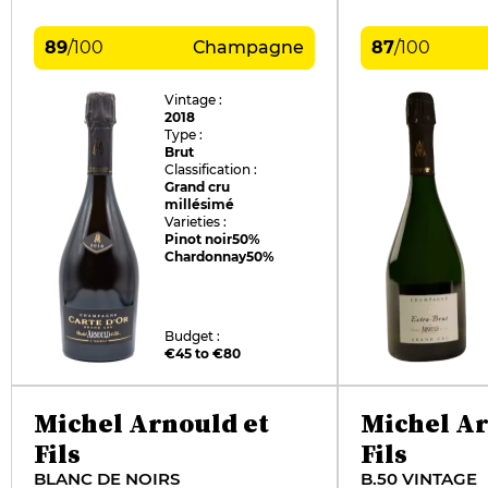
89
/
100
Champagne
87
/
100
Vintage :
2018
Type :
Brut
Classification :
Grand cru
millésimé
Varieties :
Pinot noir
50%
Chardonnay
50%
Budget :
€45 to €80
Michel Arnould et
Michel Ar
Fils
Fils
BLANC DE NOIRS
B.50 VINTAGE