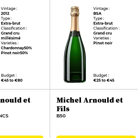
Vintage :
Vintage :
2012
BSA
Type :
Type :
Extra-brut
Extra-brut
Classification :
Classification :
Grand cru
Grand cru
millésimé
Varieties :
Varieties :
Pinot noir
Chardonnay
50%
Pinot noir
50%
Budget :
Budget :
€45 to €80
€25 to €45
nould et
Michel Arnould et
Fils
NCS
B50