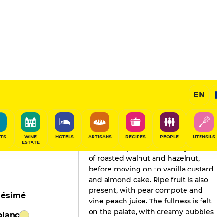
EN
GAULT&MILLAU'S REVIEW
Champagne
2026
ITS
WINE
HOTELS
ARTISANS
RECIPES
PEOPLE
UTENSILS
ESTATE
The nose opens with woody notes
of roasted walnut and hazelnut,
before moving on to vanilla custard
and almond cake. Ripe fruit is also
present, with pear compote and
lésimé
vine peach juice. The fullness is felt
on the palate, with creamy bubbles
blanc