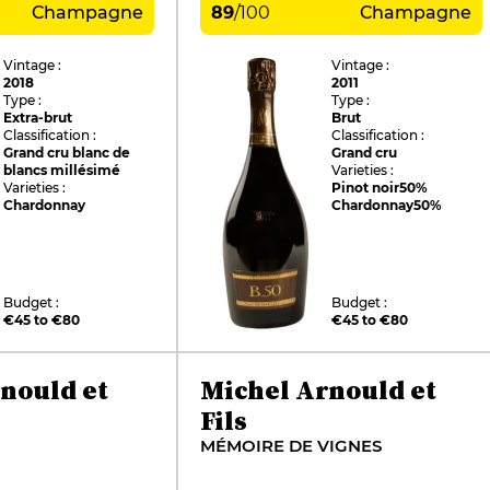
Champagne
89
/
100
Champagne
Vintage :
Vintage :
2018
2011
Type :
Type :
Extra-brut
Brut
Classification :
Classification :
Grand cru blanc de
Grand cru
blancs millésimé
Varieties :
Varieties :
Pinot noir
50%
Chardonnay
Chardonnay
50%
Budget :
Budget :
€45 to €80
€45 to €80
nould et
Michel Arnould et
Fils
MÉMOIRE DE VIGNES