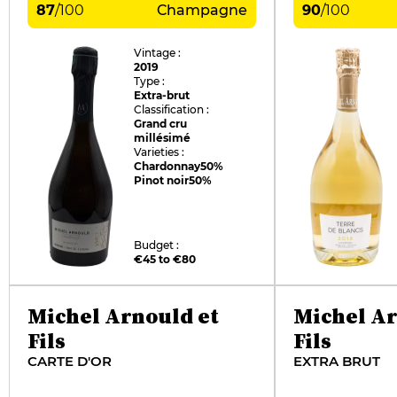
87
/
100
Champagne
90
/
100
Vintage :
2019
Type :
Extra-brut
Classification :
Grand cru
millésimé
Varieties :
Chardonnay
50%
Pinot noir
50%
Budget :
€45 to €80
Michel Arnould et
Michel Ar
Fils
Fils
CARTE D'OR
EXTRA BRUT