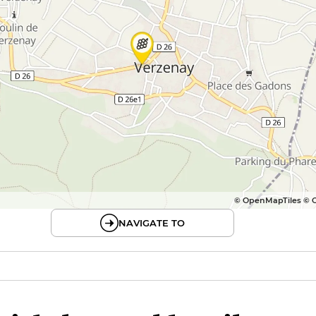
© OpenMapTiles © 
NAVIGATE TO