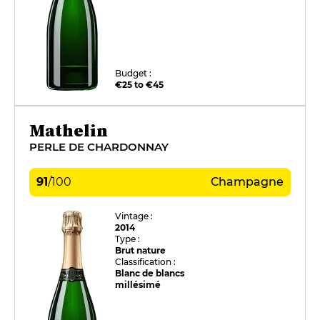
Budget :
€25 to €45
Mathelin
PERLE DE CHARDONNAY
91
/
100
Champagne
Vintage :
2014
Type :
Brut nature
Classification :
Blanc de blancs
millésimé