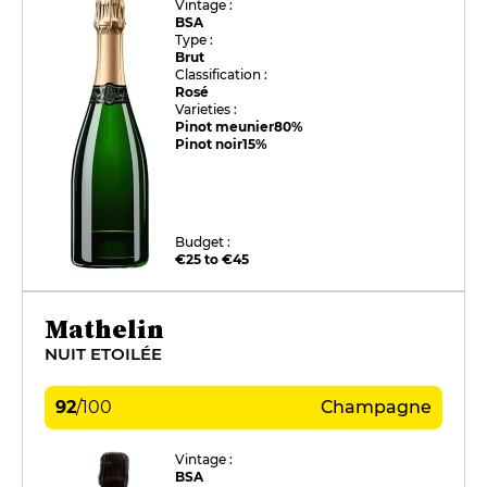
Vintage :
BSA
Type :
Brut
Classification :
Rosé
Varieties :
Pinot meunier
80%
Pinot noir
15%
Budget :
€25 to €45
Mathelin
NUIT ETOILÉE
92
/
100
Champagne
Vintage :
BSA