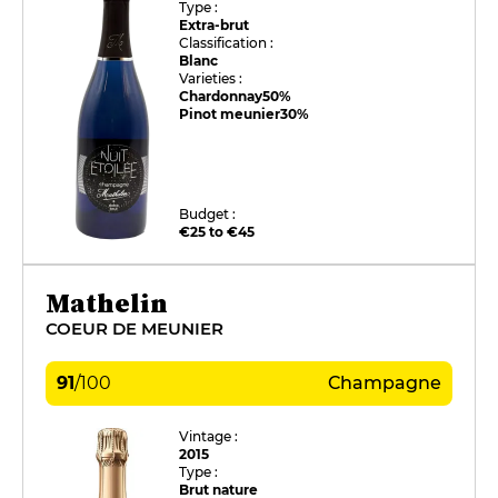
Type :
Extra-brut
Classification :
Blanc
Varieties :
Chardonnay
50%
Pinot meunier
30%
Budget :
€25 to €45
Mathelin
COEUR DE MEUNIER
91
/
100
Champagne
Vintage :
2015
Type :
Brut nature