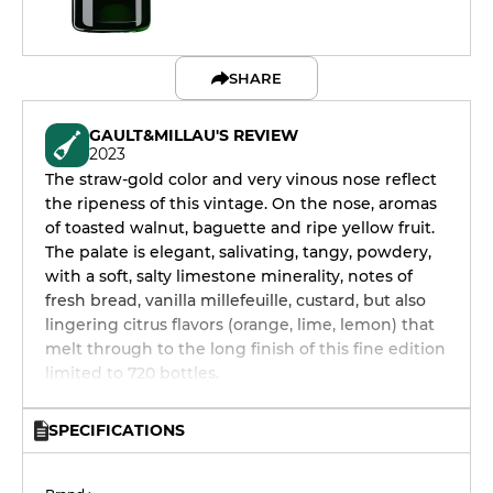
SHARE
GAULT&MILLAU'S REVIEW
2023
The straw-gold color and very vinous nose reflect
the ripeness of this vintage. On the nose, aromas
of toasted walnut, baguette and ripe yellow fruit.
The palate is elegant, salivating, tangy, powdery,
with a soft, salty limestone minerality, notes of
fresh bread, vanilla millefeuille, custard, but also
lingering citrus flavors (orange, lime, lemon) that
melt through to the long finish of this fine edition
limited to 720 bottles.
SPECIFICATIONS