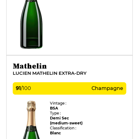
Mathelin
LUCIEN MATHELIN EXTRA-DRY
91
/
100
Champagne
Vintage :
BSA
Type :
Demi Sec
(medium-sweet)
Classification :
Blanc