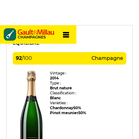
Mathelin
CHAMPAGNES
EQUILIBRE
92
/
100
Champagne
Vintage :
2014
Type :
Brut nature
Classification :
Blanc
Varieties :
Chardonnay
50%
Pinot meunier
50%