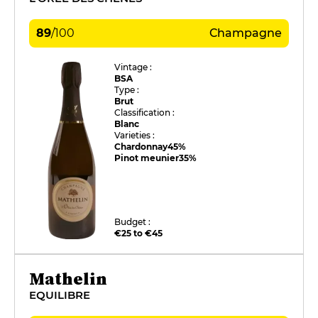
89
/
100
Champagne
Vintage :
BSA
Type :
Brut
Classification :
Blanc
Varieties :
Chardonnay
45%
Pinot meunier
35%
Budget :
€25 to €45
Mathelin
EQUILIBRE