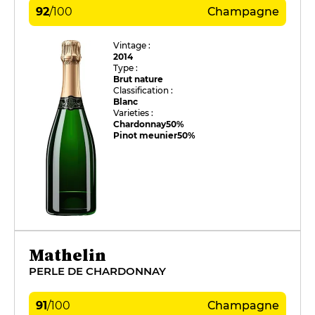
92
/
100
Champagne
Vintage :
2014
Type :
Brut nature
Classification :
Blanc
Varieties :
Chardonnay
50%
Pinot meunier
50%
Mathelin
PERLE DE CHARDONNAY
91
/
100
Champagne