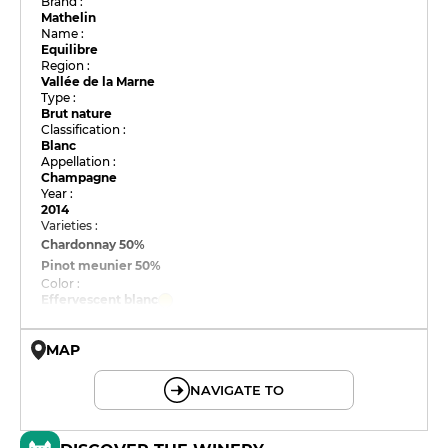
Brand :
Mathelin
Name :
Equilibre
Region :
Vallée de la Marne
Type :
Brut nature
Classification :
Blanc
Appellation :
Champagne
Year :
2014
Varieties :
Chardonnay
50%
Pinot meunier
50%
Color :
Effervescent blanc
MAP
© OpenMapTiles © OpenStreetMap
NAVIGATE TO