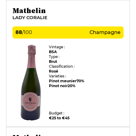
Mathelin
LADY CORALIE
88
/
100
Champagne
Vintage :
BSA
Type :
Brut
Classification :
Rosé
Varieties :
Pinot meunier
70%
Pinot noir
20%
Budget :
€25 to €45