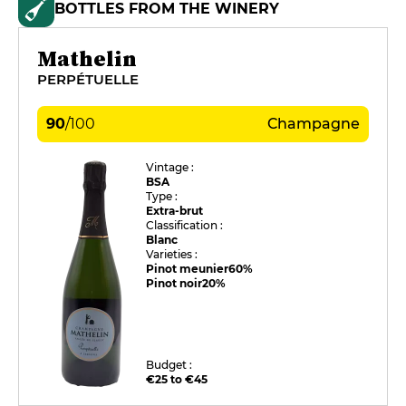
BOTTLES FROM THE WINERY
Mathelin
PERPÉTUELLE
90
/
100
Champagne
Vintage :
BSA
Type :
Extra-brut
Classification :
Blanc
Varieties :
Pinot meunier
60%
Pinot noir
20%
Budget :
€25 to €45